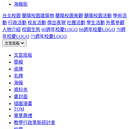
海報街
台北校園
蘭陽校園建築物
蘭陽校園景觀
蘭陽校園活動
學術活
動
行政活動
校友活動
傑出表現
社團活動
學生活動
外賓參觀
人物介紹
校園生態
60週年校慶LOGO
66週年校慶LOGO
70週
年校慶LOGO
75週年校慶LOGO
文宣底板
文宣底板
簡報
桌牌
名牌
海報
資料夾
書封面
插圖漫畫
TQM
畢業典禮
教學行政革新研討會