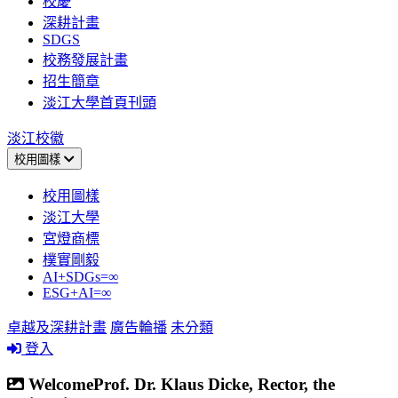
校慶
深耕計畫
SDGS
校務發展計畫
招生簡章
淡江大學首頁刊頭
淡江校徽
校用圖樣
校用圖樣
淡江大學
宮燈商標
樸實剛毅
AI+SDGs=∞
ESG+AI=∞
卓越及深耕計畫
廣告輪播
未分類
登入
WelcomeProf. Dr. Klaus Dicke, Rector, the