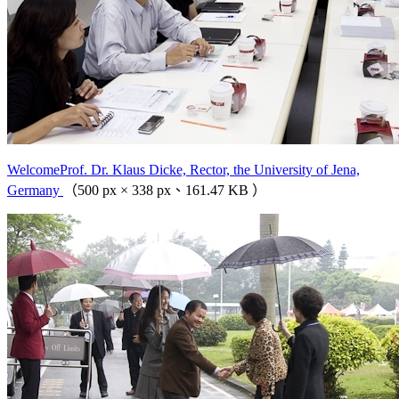
WelcomeProf. Dr. Klaus Dicke, Rector, the University of Jena,
Germany
（500 px × 338 px、161.47 KB ）