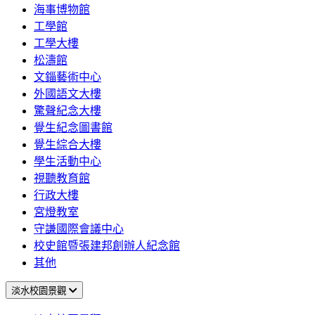
海事博物館
工學館
工學大樓
松濤館
文錙藝術中心
外國語文大樓
驚聲紀念大樓
覺生紀念圖書館
覺生綜合大樓
學生活動中心
視聽教育館
行政大樓
宮燈教室
守謙國際會議中心
校史館暨張建邦創辦人紀念館
其他
淡水校園景觀