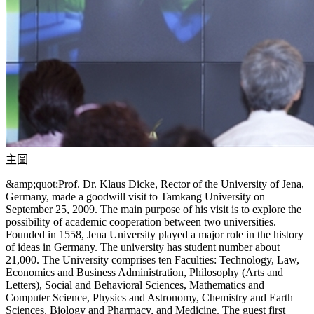
主圖
&amp;quot;Prof. Dr. Klaus Dicke, Rector of the University of Jena,
Germany, made a goodwill visit to Tamkang University on
September 25, 2009. The main purpose of his visit is to explore the
possibility of academic cooperation between two universities.
Founded in 1558, Jena University played a major role in the history
of ideas in Germany. The university has student number about
21,000. The University comprises ten Faculties: Technology, Law,
Economics and Business Administration, Philosophy (Arts and
Letters), Social and Behavioral Sciences, Mathematics and
Computer Science, Physics and Astronomy, Chemistry and Earth
Sciences, Biology and Pharmacy, and Medicine. The guest first