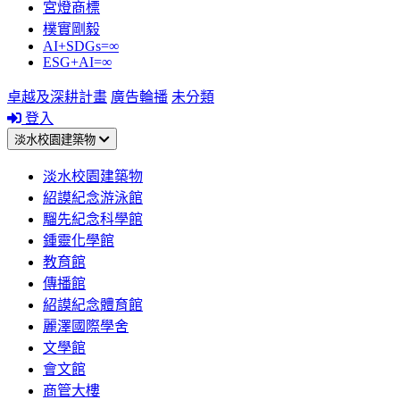
宮燈商標
樸實剛毅
AI+SDGs=∞
ESG+AI=∞
卓越及深耕計畫
廣告輪播
未分類
登入
淡水校園建築物
淡水校園建築物
紹謨紀念游泳館
騮先紀念科學館
鍾靈化學館
教育館
傳播館
紹謨紀念體育館
麗澤國際學舍
文學館
會文館
商管大樓