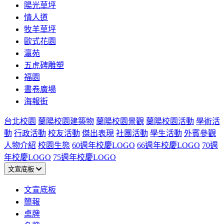
陽光草坪
情人道
牧羊草坪
歐式花園
瀛苑
五虎碑雕塑
福園
書卷廣場
海報街
台北校園
蘭陽校園建築物
蘭陽校園景觀
蘭陽校園活動
學術活
動
行政活動
校友活動
傑出表現
社團活動
學生活動
外賓參觀
人物介紹
校園生態
60週年校慶LOGO
66週年校慶LOGO
70週
年校慶LOGO
75週年校慶LOGO
文宣底板
文宣底板
簡報
桌牌