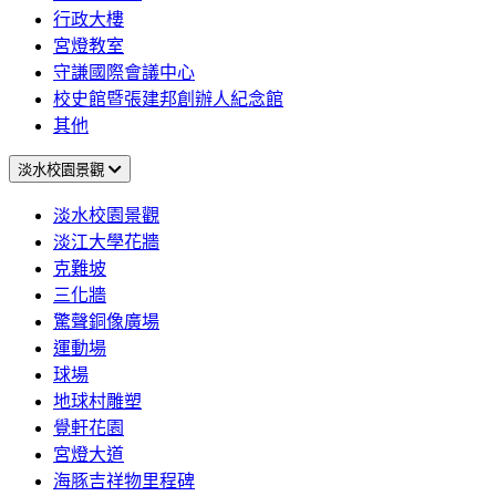
行政大樓
宮燈教室
守謙國際會議中心
校史館暨張建邦創辦人紀念館
其他
淡水校園景觀
淡水校園景觀
淡江大學花牆
克難坡
三化牆
驚聲銅像廣場
運動場
球場
地球村雕塑
覺軒花園
宮燈大道
海豚吉祥物里程碑