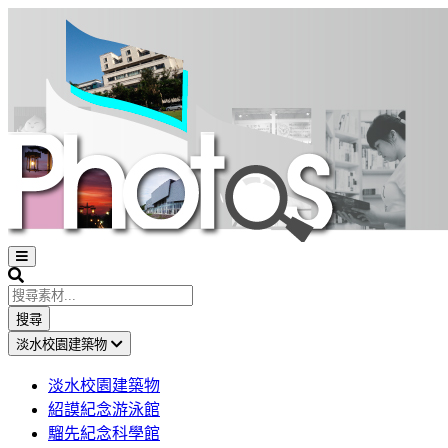
Open
sidebar
Search
搜尋
淡水校園建築物
淡水校園建築物
紹謨紀念游泳館
騮先紀念科學館