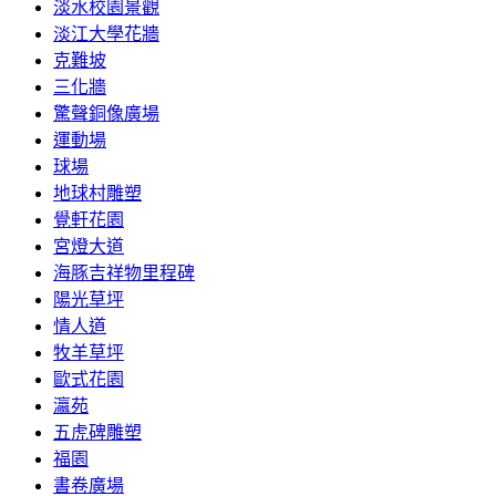
淡水校園景觀
淡江大學花牆
克難坡
三化牆
驚聲銅像廣場
運動場
球場
地球村雕塑
覺軒花園
宮燈大道
海豚吉祥物里程碑
陽光草坪
情人道
牧羊草坪
歐式花園
瀛苑
五虎碑雕塑
福園
書卷廣場