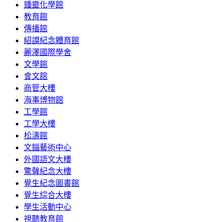
鍾靈化學館
教育館
傳播館
紹謨紀念體育館
麗澤國際學舍
文學館
會文館
商管大樓
海事博物館
工學館
工學大樓
松濤館
文錙藝術中心
外國語文大樓
驚聲紀念大樓
覺生紀念圖書館
覺生綜合大樓
學生活動中心
視聽教育館