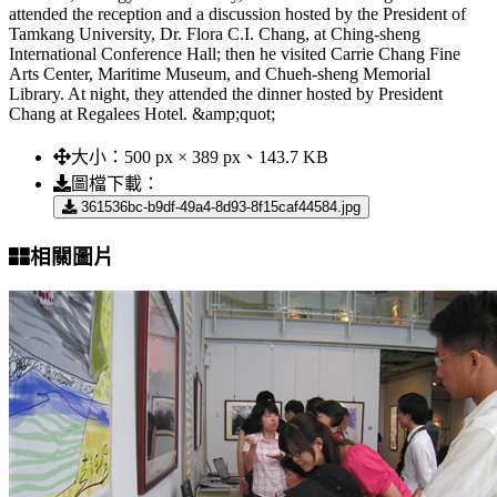
attended the reception and a discussion hosted by the President of
Tamkang University, Dr. Flora C.I. Chang, at Ching-sheng
International Conference Hall; then he visited Carrie Chang Fine
Arts Center, Maritime Museum, and Chueh-sheng Memorial
Library. At night, they attended the dinner hosted by President
Chang at Regalees Hotel. &amp;quot;
大小：
500 px × 389 px、143.7 KB
圖檔下載：
361536bc-b9df-49a4-8d93-8f15caf44584.jpg
相關圖片