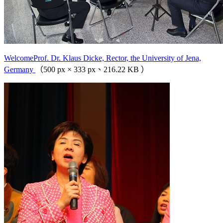
WelcomeProf. Dr. Klaus Dicke, Rector, the University of Jena,
Germany
（500 px × 333 px、216.22 KB ）