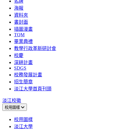
名牌
海報
資料夾
書封面
插圖漫畫
TQM
畢業典禮
教學行政革新研討會
校慶
深耕計畫
SDGS
校務發展計畫
招生簡章
淡江大學首頁刊頭
淡江校徽
校用圖樣
校用圖樣
淡江大學