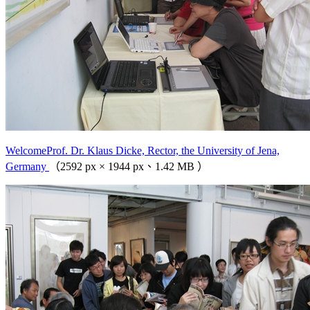
WelcomeProf. Dr. Klaus Dicke, Rector, the University of Jena,
Germany
（2592 px × 1944 px、1.42 MB ）