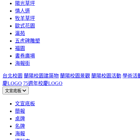
陽光草坪
情人道
牧羊草坪
歐式花園
瀛苑
五虎碑雕塑
福園
書卷廣場
海報街
台北校園
蘭陽校園建築物
蘭陽校園景觀
蘭陽校園活動
學術活
慶LOGO
75週年校慶LOGO
文宣底板
文宣底板
簡報
桌牌
名牌
海報