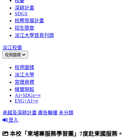
校慶
深耕計畫
SDGS
校務發展計畫
招生簡章
淡江大學首頁刊頭
淡江校徽
校用圖樣
校用圖樣
淡江大學
宮燈商標
樸實剛毅
AI+SDGs=∞
ESG+AI=∞
卓越及深耕計畫
廣告輪播
未分類
登入
本校「柬埔寨服務學習團」7度赴柬國服務。