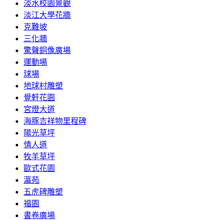
淡水校園景觀
淡江大學花牆
克難坡
三化牆
驚聲銅像廣場
運動場
球場
地球村雕塑
覺軒花園
宮燈大道
海豚吉祥物里程碑
陽光草坪
情人道
牧羊草坪
歐式花園
瀛苑
五虎碑雕塑
福園
書卷廣場