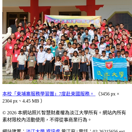
本校「柬埔寨服務學習團」7度赴柬國服務。
（3456 px ×
2304 px、4.45 MB ）
© 2026 本網站照片智慧財產權為淡江大學所有。網站內所有
素材限校內活動使用，不得從事商業行為。
網站建置：
淡江大學
資訊處
曾江安 | 電話：02-26215656 ext