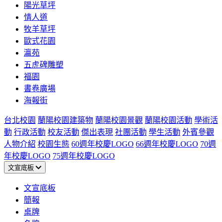
陽光草坪
情人道
牧羊草坪
歐式花園
瀛苑
五虎碑雕塑
福園
書卷廣場
海報街
台北校園
蘭陽校園建築物
蘭陽校園景觀
蘭陽校園活動
學術活
動
行政活動
校友活動
傑出表現
社團活動
學生活動
外賓參觀
人物介紹
校園生態
60週年校慶LOGO
66週年校慶LOGO
70週
年校慶LOGO
75週年校慶LOGO
文宣底板
文宣底板
簡報
桌牌