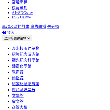
宮燈商標
樸實剛毅
AI+SDGs=∞
ESG+AI=∞
卓越及深耕計畫
廣告輪播
未分類
登入
淡水校園建築物
淡水校園建築物
紹謨紀念游泳館
騮先紀念科學館
鍾靈化學館
教育館
傳播館
紹謨紀念體育館
麗澤國際學舍
文學館
會文館
商管大樓