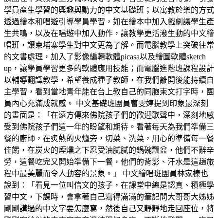
學員產生學習的興趣與動力的中文基礎班；以寓教於樂的方式
透過繪本和唱遊引導學員學習，如在繪本中加入戲劇讓學生產
生共鳴，以及在唱遊中加入動作，讓教學更活潑生動的中文繪
唱班，讓柬埔寨學生對中文更為了解。而電腦教學上突破往常
的文書處理，加入了影像編輯軟體picasa以及繪圖軟體sketch
up，讓學員學習更多的軟體應用技能；而電腦進階班課程設計
以輔導翻譯教學，希望養成種子教師，在我們離開後能持續自
主學習，看到當地青年能在台上教自己的同胞柬文打字時，團
員內心充滿成就感。 中文基礎班團員曹雯婷提到印象最深刻
的畫面是：「在遠方傳來佛院孩子們的歡迎歌聲中，深刻地感
受到佛院孩子們這一年的盼望和期待。看著每天為我們準備三
餐的廚師，在炙熱的火爐旁，切菜、洗菜，用心的準備每一餐
佳餚，在炭火的煙燻之下忍受油膩膩的鍋碗瓢盆，他們不辭辛
勞，這餐吃完又開始準備下一餐，他們的背影、汗水是這趟旅
程中最美麗而令人動容的景象。」 中文繪唱班團員林家榛也
說到：「看見一位叫信文的孩子，在課堂中總是認真、積極學
習中文，下課時，會拿著自己寫得滿滿的筆記問大哥哥大姊姊
剛剛講過的中文字要怎麼寫，然後自己又靜靜地走回座位，將