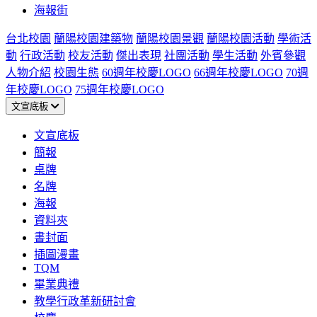
海報街
台北校園
蘭陽校園建築物
蘭陽校園景觀
蘭陽校園活動
學術活
動
行政活動
校友活動
傑出表現
社團活動
學生活動
外賓參觀
人物介紹
校園生態
60週年校慶LOGO
66週年校慶LOGO
70週
年校慶LOGO
75週年校慶LOGO
文宣底板
文宣底板
簡報
桌牌
名牌
海報
資料夾
書封面
插圖漫畫
TQM
畢業典禮
教學行政革新研討會