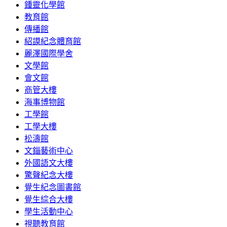
鍾靈化學館
教育館
傳播館
紹謨紀念體育館
麗澤國際學舍
文學館
會文館
商管大樓
海事博物館
工學館
工學大樓
松濤館
文錙藝術中心
外國語文大樓
驚聲紀念大樓
覺生紀念圖書館
覺生綜合大樓
學生活動中心
視聽教育館