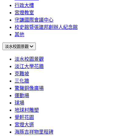
行政大樓
宮燈教室
守謙國際會議中心
校史館暨張建邦創辦人紀念館
其他
淡水校園景觀
淡水校園景觀
淡江大學花牆
克難坡
三化牆
驚聲銅像廣場
運動場
球場
地球村雕塑
覺軒花園
宮燈大道
海豚吉祥物里程碑