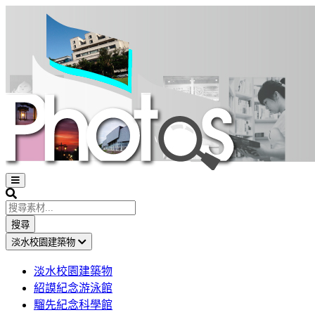
Open
sidebar
Search
搜尋
淡水校園建築物
淡水校園建築物
紹謨紀念游泳館
騮先紀念科學館