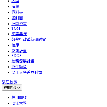
名牌
海報
資料夾
書封面
插圖漫畫
TQM
畢業典禮
教學行政革新研討會
校慶
深耕計畫
SDGS
校務發展計畫
招生簡章
淡江大學首頁刊頭
淡江校徽
校用圖樣
校用圖樣
淡江大學