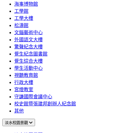
海事博物館
工學館
工學大樓
松濤館
文錙藝術中心
外國語文大樓
驚聲紀念大樓
覺生紀念圖書館
覺生綜合大樓
學生活動中心
視聽教育館
行政大樓
宮燈教室
守謙國際會議中心
校史館暨張建邦創辦人紀念館
其他
淡水校園景觀