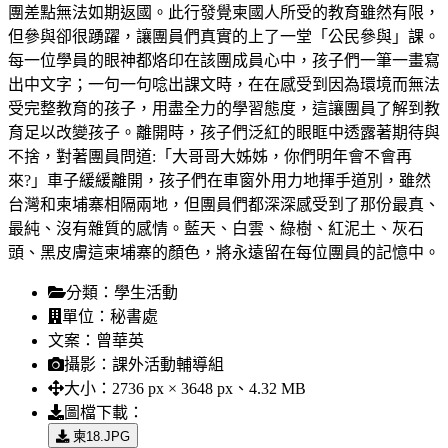
團差點無法如期返國。此行發覺柬國人所受的教育雖然有限，
但參與卻很踴躍，讓團員們真實的上了一堂「公民參與」課。
每一位學員的眼神都烙印在該團成員心中，孩子們一筆一畫寫
出中文字；一句一句唸出課文時，在在感受到因為環境而無法
受完整教育的孩子，用盡全力的學習態度，這讓團員了解到教
育足以改變孩子。離開時，孩子們泛紅的眼眶中透露著期待與
不捨，對著團員問道:「大哥哥大姊姊，你們明年會不會再
來?」車子緩緩離開，孩子們在車窗外用力地揮手道別，雖然
台灣和柬埔寨相隔兩地，但團員們都深深感受到了那份最真、
最純、沒有雜質的感情。藍天、白雲、綠樹、紅泥土、灰石
頭、黑皮膚這柬埔寨的顏色，將永遠留在每位團員的記憶中。
分類：
學生活動
單位：
秘書處
文案：
曾華英
攝影：
課外活動輔導組
大小：
2736 px × 3648 px、4.32 MB
圖檔下載：
柬18.JPG