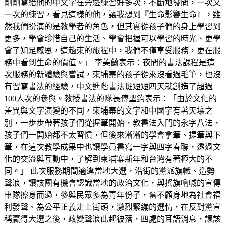
剛剛寫給他的中文字在旁邊練習好多次，不斷地發問，一次又
一次的練習，看見這樣的他，讓我想到『生命影響生命』，雖
然我們扮演的是教學者的角色，但其實從孩子們的身上學習到
更多，學會珍惜自己的生活、學會把握可以學習的時光、更學
會了知足感恩，這趟柬的旅程中，我們不僅享受服務，更在服
務中看到生命的價值。」 李美蘭表示：夜間的書法課程是這
次服務的新體驗與嘗試，柬埔寨的孩子從來沒看過毛筆，也沒
有習寫書法的經驗，中文進階書法班短短四天就創造了超過
100人次的參與。教授書法的隊長傅聖鈞表示：「由於文化的
差異與文字演變的不同，柬埔寨的文字和中國字有著天壤之
別，一步步帶著孩子們從握筆開始，教書法入門的永字八法，
孩子們一開始都不太習慣，但後來漸漸的學會拿筆、提筆與下
筆，在這次教學成果中也讓學員書寫一字與四字春聯，透過文
化的交流與互動中，了解到柬埔寨新年和台灣有著極大的不
同。」 此次服務期間適逢當地大選，沿街的黨派旗幟、造勢
聲浪，讓該團有機會認識當地的政治文化，與搖旗吶喊的宣傳
車隊擦身而過，參與民眾多為青年份子，奮不顧身地為社會福
利發聲、為公平正義走上街頭，激烈緊繃的選情，在反對黨宣
稱贏得大選之後，政變聲浪此起彼落，四處的耳語消息，讓該