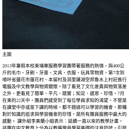
主圖
2013年暑假本校柬埔寨服務學習團帶著服務的熱情，與400公
斤的毛巾、牙刷、牙膏、文具、衣服、玩具等物資，第7次到
嗊吥省蓮花市蓮花村、本留村及洞里薩湖空邦魯水上村莊進行
電腦及中文教學與物資關懷。除了看見了文化差異與物質落差
之外，更看見了簡單、平凡、踏實；知足、感恩、珍惜，7月
在柬的22天中，團員們感受到了每位學員求知的渴望，不管是
在課堂中亦或是下課的時候，都不錯過可以學習的機會，那種
對於知識的追求與學習機會的珍惜，是所有團員服務中最大的
感動。 課外組李美蘭小姐表示：延續一直以來的教學計畫，
該團在中文教育上分為以教導學員學習基礎的注音符號，引發