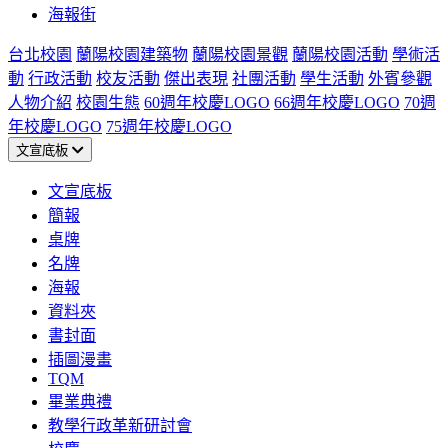
海報街
台北校園
蘭陽校園建築物
蘭陽校園景觀
蘭陽校園活動
學術活
動
行政活動
校友活動
傑出表現
社團活動
學生活動
外賓參觀
人物介紹
校園生態
60週年校慶LOGO
66週年校慶LOGO
70週
年校慶LOGO
75週年校慶LOGO
文宣底板
文宣底板
簡報
桌牌
名牌
海報
資料夾
書封面
插圖漫畫
TQM
畢業典禮
教學行政革新研討會