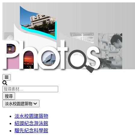
Open
sidebar
Search
搜尋
淡水校園建築物
淡水校園建築物
紹謨紀念游泳館
騮先紀念科學館