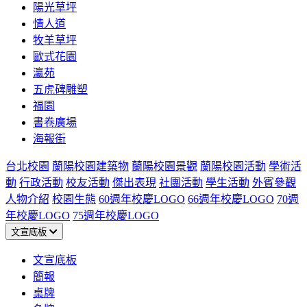
陽光草坪
情人道
牧羊草坪
歐式花園
瀛苑
五虎碑雕塑
福園
書卷廣場
海報街
台北校園
蘭陽校園建築物
蘭陽校園景觀
蘭陽校園活動
學術活
動
行政活動
校友活動
傑出表現
社團活動
學生活動
外賓參觀
人物介紹
校園生態
60週年校慶LOGO
66週年校慶LOGO
70週
年校慶LOGO
75週年校慶LOGO
文宣底板
文宣底板
簡報
桌牌