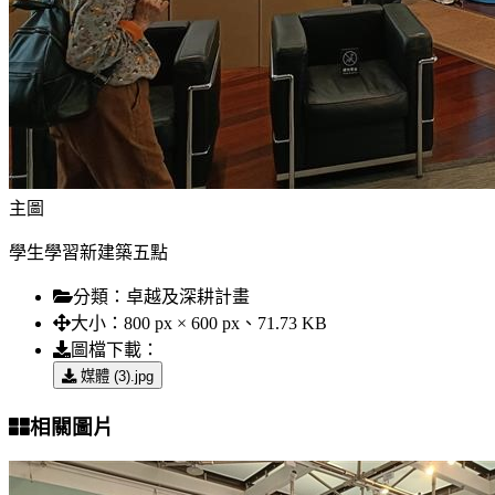
主圖
學生學習新建築五點
分類：
卓越及深耕計畫
大小：
800 px × 600 px、71.73 KB
圖檔下載：
媒體 (3).jpg
相關圖片