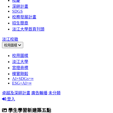
校慶
深耕計畫
SDGS
校務發展計畫
招生簡章
淡江大學首頁刊頭
淡江校徽
校用圖樣
校用圖樣
淡江大學
宮燈商標
樸實剛毅
AI+SDGs=∞
ESG+AI=∞
卓越及深耕計畫
廣告輪播
未分類
登入
學生學習新建築五點