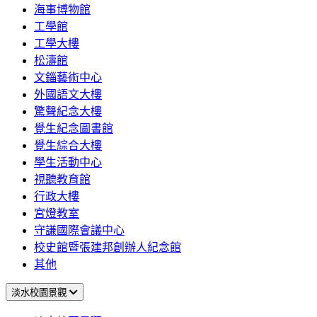
海事博物館
工學館
工學大樓
松濤館
文錙藝術中心
外國語文大樓
驚聲紀念大樓
覺生紀念圖書館
覺生綜合大樓
學生活動中心
視聽教育館
行政大樓
宮燈教室
守謙國際會議中心
校史館暨張建邦創辦人紀念館
其他
淡水校園景觀