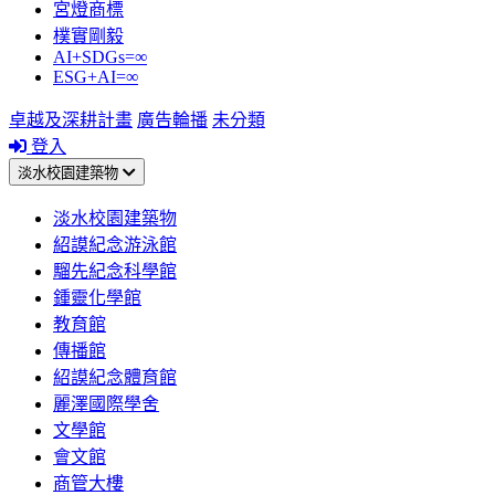
宮燈商標
樸實剛毅
AI+SDGs=∞
ESG+AI=∞
卓越及深耕計畫
廣告輪播
未分類
登入
淡水校園建築物
淡水校園建築物
紹謨紀念游泳館
騮先紀念科學館
鍾靈化學館
教育館
傳播館
紹謨紀念體育館
麗澤國際學舍
文學館
會文館
商管大樓