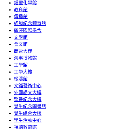
鍾靈化學館
教育館
傳播館
紹謨紀念體育館
麗澤國際學舍
文學館
會文館
商管大樓
海事博物館
工學館
工學大樓
松濤館
文錙藝術中心
外國語文大樓
驚聲紀念大樓
覺生紀念圖書館
覺生綜合大樓
學生活動中心
視聽教育館