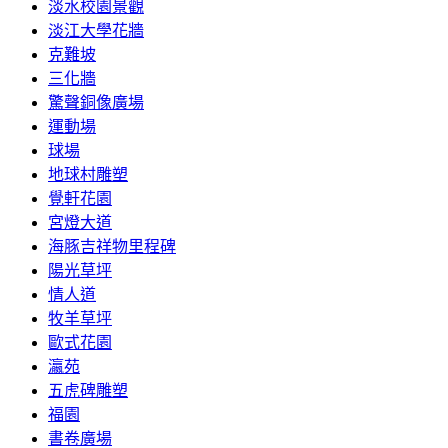
淡水校園景觀
淡江大學花牆
克難坡
三化牆
驚聲銅像廣場
運動場
球場
地球村雕塑
覺軒花園
宮燈大道
海豚吉祥物里程碑
陽光草坪
情人道
牧羊草坪
歐式花園
瀛苑
五虎碑雕塑
福園
書卷廣場