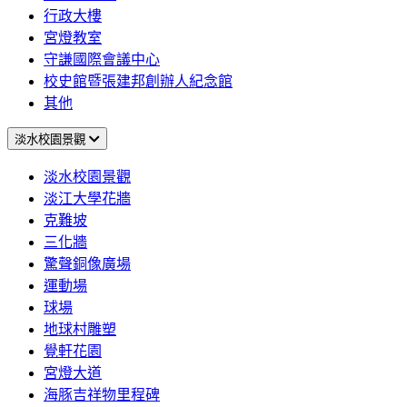
行政大樓
宮燈教室
守謙國際會議中心
校史館暨張建邦創辦人紀念館
其他
淡水校園景觀
淡水校園景觀
淡江大學花牆
克難坡
三化牆
驚聲銅像廣場
運動場
球場
地球村雕塑
覺軒花園
宮燈大道
海豚吉祥物里程碑