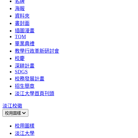
名牌
海報
資料夾
書封面
插圖漫畫
TQM
畢業典禮
教學行政革新研討會
校慶
深耕計畫
SDGS
校務發展計畫
招生簡章
淡江大學首頁刊頭
淡江校徽
校用圖樣
校用圖樣
淡江大學