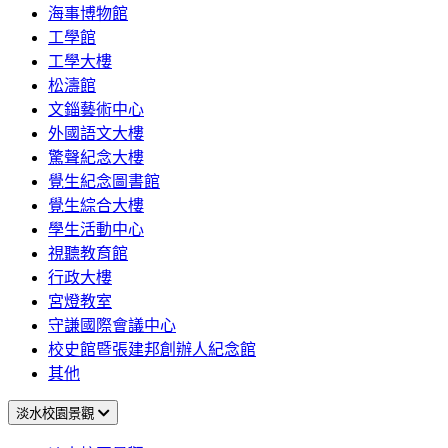
海事博物館
工學館
工學大樓
松濤館
文錙藝術中心
外國語文大樓
驚聲紀念大樓
覺生紀念圖書館
覺生綜合大樓
學生活動中心
視聽教育館
行政大樓
宮燈教室
守謙國際會議中心
校史館暨張建邦創辦人紀念館
其他
淡水校園景觀