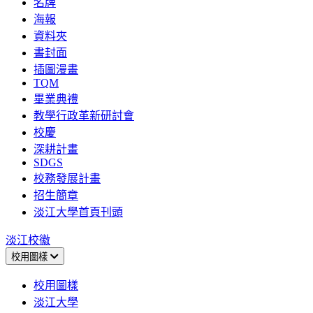
名牌
海報
資料夾
書封面
插圖漫畫
TQM
畢業典禮
教學行政革新研討會
校慶
深耕計畫
SDGS
校務發展計畫
招生簡章
淡江大學首頁刊頭
淡江校徽
校用圖樣
校用圖樣
淡江大學