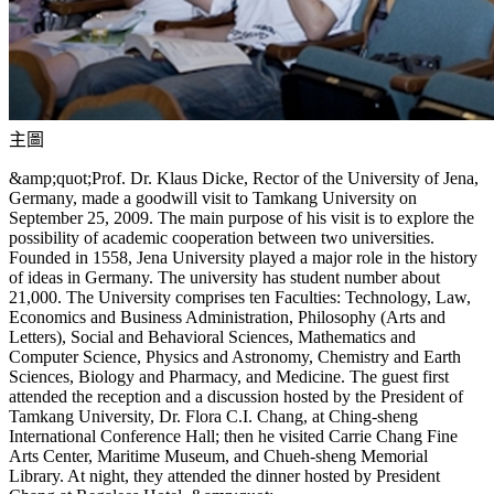
主圖
&amp;quot;Prof. Dr. Klaus Dicke, Rector of the University of Jena,
Germany, made a goodwill visit to Tamkang University on
September 25, 2009. The main purpose of his visit is to explore the
possibility of academic cooperation between two universities.
Founded in 1558, Jena University played a major role in the history
of ideas in Germany. The university has student number about
21,000. The University comprises ten Faculties: Technology, Law,
Economics and Business Administration, Philosophy (Arts and
Letters), Social and Behavioral Sciences, Mathematics and
Computer Science, Physics and Astronomy, Chemistry and Earth
Sciences, Biology and Pharmacy, and Medicine. The guest first
attended the reception and a discussion hosted by the President of
Tamkang University, Dr. Flora C.I. Chang, at Ching-sheng
International Conference Hall; then he visited Carrie Chang Fine
Arts Center, Maritime Museum, and Chueh-sheng Memorial
Library. At night, they attended the dinner hosted by President