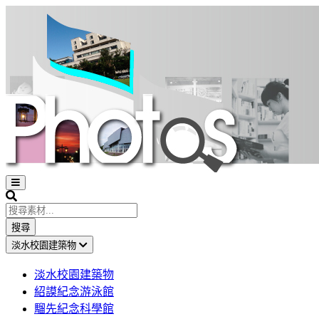
Open
sidebar
Search
搜尋
淡水校園建築物
淡水校園建築物
紹謨紀念游泳館
騮先紀念科學館