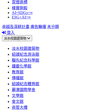
宮燈商標
樸實剛毅
AI+SDGs=∞
ESG+AI=∞
卓越及深耕計畫
廣告輪播
未分類
登入
淡水校園建築物
淡水校園建築物
紹謨紀念游泳館
騮先紀念科學館
鍾靈化學館
教育館
傳播館
紹謨紀念體育館
麗澤國際學舍
文學館
會文館
商管大樓