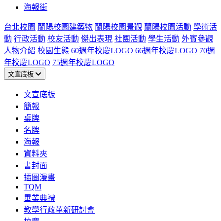
海報街
台北校園
蘭陽校園建築物
蘭陽校園景觀
蘭陽校園活動
學術活
動
行政活動
校友活動
傑出表現
社團活動
學生活動
外賓參觀
人物介紹
校園生態
60週年校慶LOGO
66週年校慶LOGO
70週
年校慶LOGO
75週年校慶LOGO
文宣底板
文宣底板
簡報
桌牌
名牌
海報
資料夾
書封面
插圖漫畫
TQM
畢業典禮
教學行政革新研討會