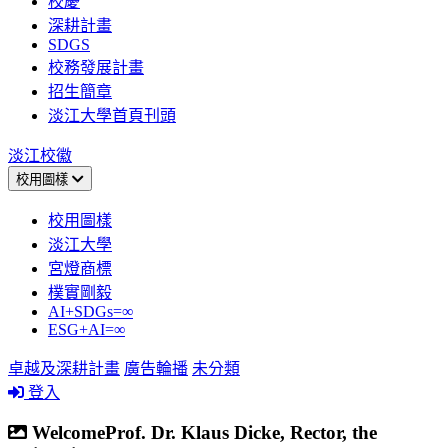
校慶
深耕計畫
SDGS
校務發展計畫
招生簡章
淡江大學首頁刊頭
淡江校徽
校用圖樣
校用圖樣
淡江大學
宮燈商標
樸實剛毅
AI+SDGs=∞
ESG+AI=∞
卓越及深耕計畫
廣告輪播
未分類
登入
WelcomeProf. Dr. Klaus Dicke, Rector, the