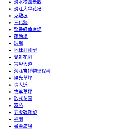
淡水校園景觀
淡江大學花牆
克難坡
三化牆
驚聲銅像廣場
運動場
球場
地球村雕塑
覺軒花園
宮燈大道
海豚吉祥物里程碑
陽光草坪
情人道
牧羊草坪
歐式花園
瀛苑
五虎碑雕塑
福園
書卷廣場