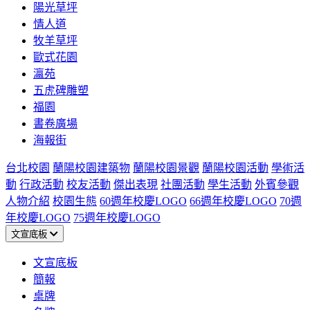
陽光草坪
情人道
牧羊草坪
歐式花園
瀛苑
五虎碑雕塑
福園
書卷廣場
海報街
台北校園
蘭陽校園建築物
蘭陽校園景觀
蘭陽校園活動
學術活
動
行政活動
校友活動
傑出表現
社團活動
學生活動
外賓參觀
人物介紹
校園生態
60週年校慶LOGO
66週年校慶LOGO
70週
年校慶LOGO
75週年校慶LOGO
文宣底板
文宣底板
簡報
桌牌