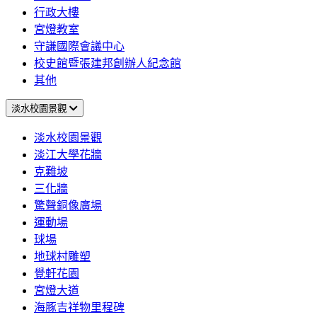
行政大樓
宮燈教室
守謙國際會議中心
校史館暨張建邦創辦人紀念館
其他
淡水校園景觀
淡水校園景觀
淡江大學花牆
克難坡
三化牆
驚聲銅像廣場
運動場
球場
地球村雕塑
覺軒花園
宮燈大道
海豚吉祥物里程碑