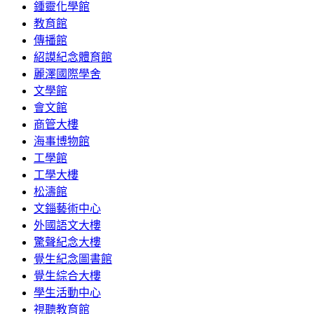
鍾靈化學館
教育館
傳播館
紹謨紀念體育館
麗澤國際學舍
文學館
會文館
商管大樓
海事博物館
工學館
工學大樓
松濤館
文錙藝術中心
外國語文大樓
驚聲紀念大樓
覺生紀念圖書館
覺生綜合大樓
學生活動中心
視聽教育館