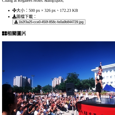
Chang at Regalees Hotel. &amp;quot;
大小：
500 px × 326 px、172.23 KB
圖檔下載：
1b2f3a25-cce0-450f-858c-fe0a9b844729.jpg
相關圖片