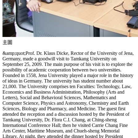
主圖
&amp;quot;Prof. Dr. Klaus Dicke, Rector of the University of Jena,
Germany, made a goodwill visit to Tamkang University on
September 25, 2009. The main purpose of his visit is to explore the
possibility of academic cooperation between two universities.
Founded in 1558, Jena University played a major role in the history
of ideas in Germany. The university has student number about
21,000. The University comprises ten Faculties: Technology, Law,
Economics and Business Administration, Philosophy (Arts and
Letters), Social and Behavioral Sciences, Mathematics and
Computer Science, Physics and Astronomy, Chemistry and Earth
Sciences, Biology and Pharmacy, and Medicine. The guest first
attended the reception and a discussion hosted by the President of
Tamkang University, Dr. Flora C.I. Chang, at Ching-sheng
International Conference Hall; then he visited Carrie Chang Fine
Arts Center, Maritime Museum, and Chueh-sheng Memorial
Library. At night, they attended the dinner hosted by President