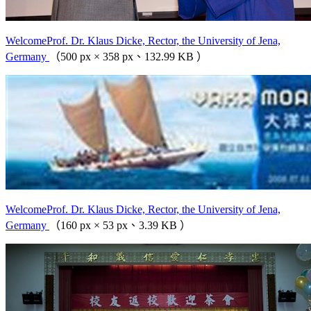
WelcomeProf. Dr. Klaus Dicke, Rector, the University of Jena,
Germany
（500 px × 358 px、132.99 KB ）
WelcomeProf. Dr. Klaus Dicke, Rector, the University of Jena,
Germany
（160 px × 53 px、3.39 KB ）