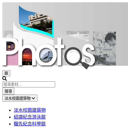
Open
sidebar
Search
搜尋
淡水校園建築物
淡水校園建築物
紹謨紀念游泳館
騮先紀念科學館