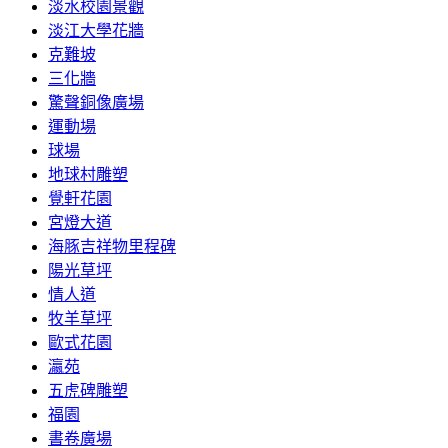
淡水校園景觀
淡江大學花牆
克難坡
三化牆
驚聲銅像廣場
運動場
球場
地球村雕塑
覺軒花園
宮燈大道
海豚吉祥物里程碑
陽光草坪
情人道
牧羊草坪
歐式花園
瀛苑
五虎碑雕塑
福園
書卷廣場