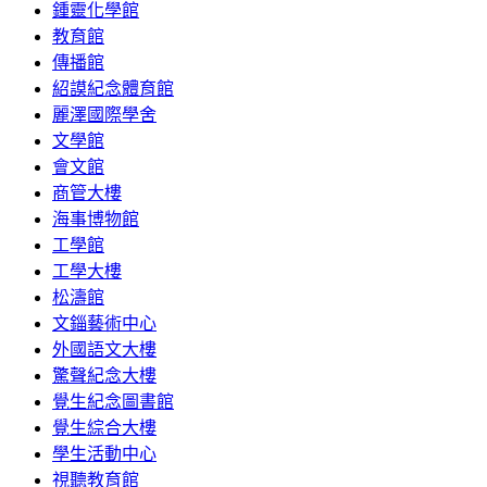
鍾靈化學館
教育館
傳播館
紹謨紀念體育館
麗澤國際學舍
文學館
會文館
商管大樓
海事博物館
工學館
工學大樓
松濤館
文錙藝術中心
外國語文大樓
驚聲紀念大樓
覺生紀念圖書館
覺生綜合大樓
學生活動中心
視聽教育館