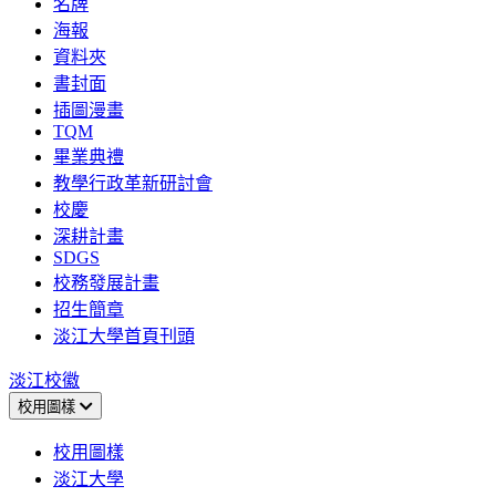
名牌
海報
資料夾
書封面
插圖漫畫
TQM
畢業典禮
教學行政革新研討會
校慶
深耕計畫
SDGS
校務發展計畫
招生簡章
淡江大學首頁刊頭
淡江校徽
校用圖樣
校用圖樣
淡江大學