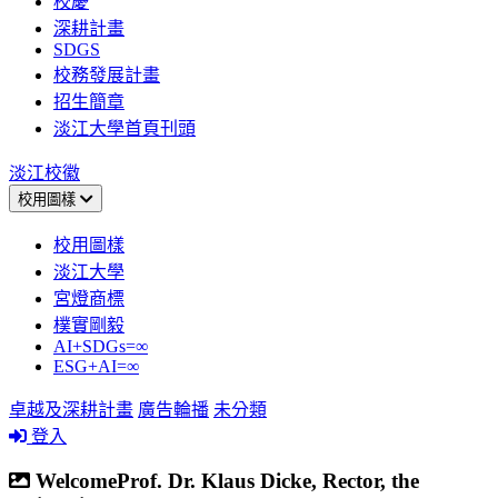
校慶
深耕計畫
SDGS
校務發展計畫
招生簡章
淡江大學首頁刊頭
淡江校徽
校用圖樣
校用圖樣
淡江大學
宮燈商標
樸實剛毅
AI+SDGs=∞
ESG+AI=∞
卓越及深耕計畫
廣告輪播
未分類
登入
WelcomeProf. Dr. Klaus Dicke, Rector, the