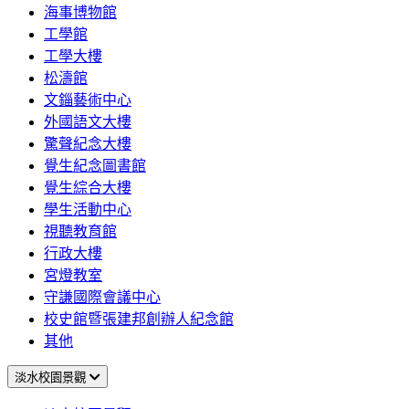
海事博物館
工學館
工學大樓
松濤館
文錙藝術中心
外國語文大樓
驚聲紀念大樓
覺生紀念圖書館
覺生綜合大樓
學生活動中心
視聽教育館
行政大樓
宮燈教室
守謙國際會議中心
校史館暨張建邦創辦人紀念館
其他
淡水校園景觀