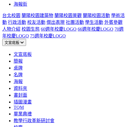
海報街
台北校園
蘭陽校園建築物
蘭陽校園景觀
蘭陽校園活動
學術活
動
行政活動
校友活動
傑出表現
社團活動
學生活動
外賓參觀
人物介紹
校園生態
60週年校慶LOGO
66週年校慶LOGO
70週
年校慶LOGO
75週年校慶LOGO
文宣底板
文宣底板
簡報
桌牌
名牌
海報
資料夾
書封面
插圖漫畫
TQM
畢業典禮
教學行政革新研討會