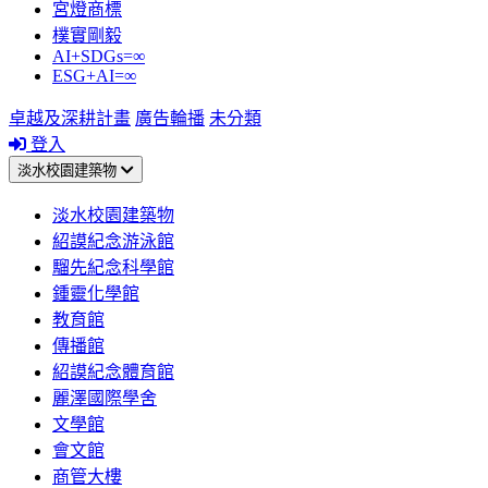
宮燈商標
樸實剛毅
AI+SDGs=∞
ESG+AI=∞
卓越及深耕計畫
廣告輪播
未分類
登入
淡水校園建築物
淡水校園建築物
紹謨紀念游泳館
騮先紀念科學館
鍾靈化學館
教育館
傳播館
紹謨紀念體育館
麗澤國際學舍
文學館
會文館
商管大樓