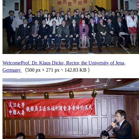
WelcomeProf. Dr. Klaus Dicke, Rector, the University of Jena,
Germany
（500 px × 271 px、142.83 KB ）