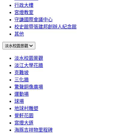
行政大樓
宮燈教室
守謙國際會議中心
校史館暨張建邦創辦人紀念館
其他
淡水校園景觀
淡水校園景觀
淡江大學花牆
克難坡
三化牆
驚聲銅像廣場
運動場
球場
地球村雕塑
覺軒花園
宮燈大道
海豚吉祥物里程碑