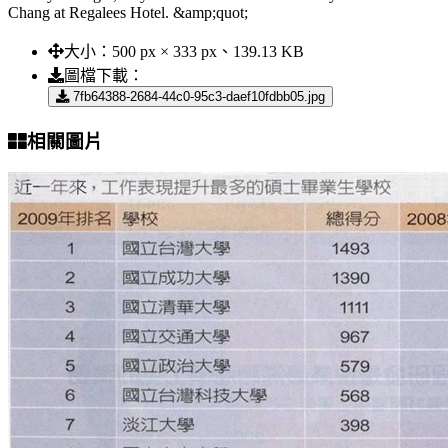
Chang at Regalees Hotel. &amp;quot;
大小：
500 px × 333 px、139.13 KB
圖檔下載：
7fb64388-2684-44c0-95c3-daef10fdbb05.jpg
相關圖片