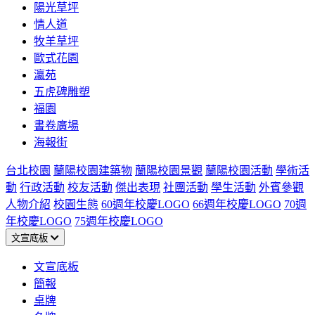
陽光草坪
情人道
牧羊草坪
歐式花園
瀛苑
五虎碑雕塑
福園
書卷廣場
海報街
台北校園
蘭陽校園建築物
蘭陽校園景觀
蘭陽校園活動
學術活
動
行政活動
校友活動
傑出表現
社團活動
學生活動
外賓參觀
人物介紹
校園生態
60週年校慶LOGO
66週年校慶LOGO
70週
年校慶LOGO
75週年校慶LOGO
文宣底板
文宣底板
簡報
桌牌