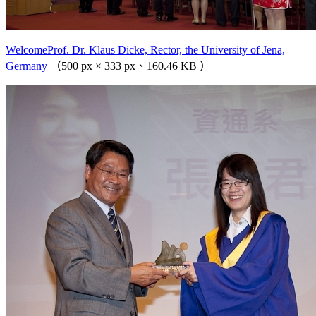
WelcomeProf. Dr. Klaus Dicke, Rector, the University of Jena,
Germany
（500 px × 333 px、160.46 KB ）