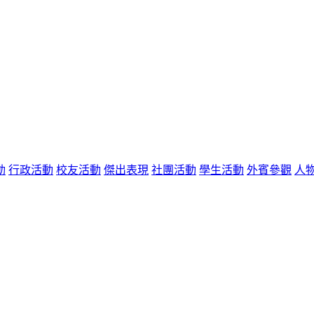
動
行政活動
校友活動
傑出表現
社團活動
學生活動
外賓參觀
人