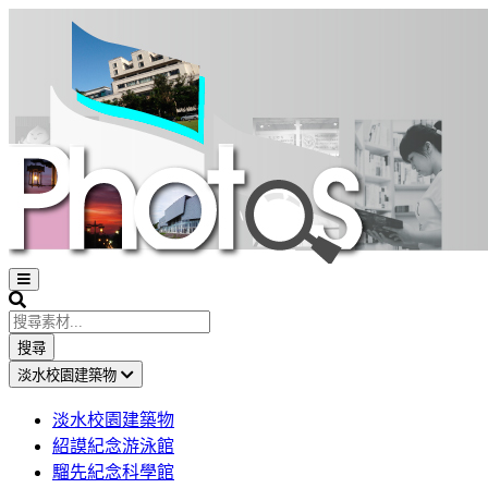
Open
sidebar
Search
搜尋
淡水校園建築物
淡水校園建築物
紹謨紀念游泳館
騮先紀念科學館