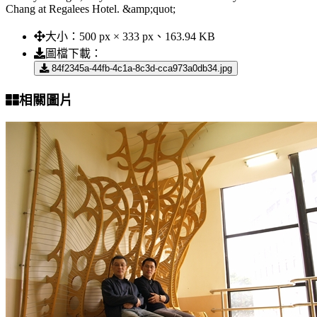
Chang at Regalees Hotel. &amp;quot;
大小：
500 px × 333 px、163.94 KB
圖檔下載：
84f2345a-44fb-4c1a-8c3d-cca973a0db34.jpg
相關圖片