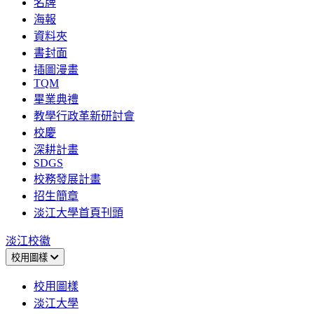
名牌
海報
資料夾
書封面
插圖漫畫
TQM
畢業典禮
教學行政革新研討會
校慶
深耕計畫
SDGS
校務發展計畫
招生簡章
淡江大學首頁刊頭
淡江校徽
校用圖樣
校用圖樣
淡江大學