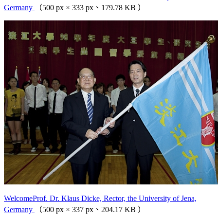
Germany
（500 px × 333 px、179.78 KB ）
WelcomeProf. Dr. Klaus Dicke, Rector, the University of Jena,
Germany
（500 px × 337 px、204.17 KB ）