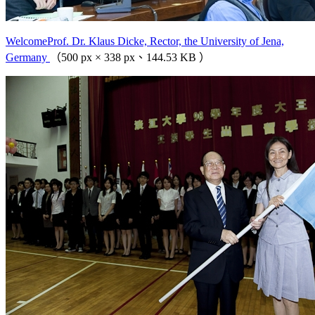
WelcomeProf. Dr. Klaus Dicke, Rector, the University of Jena,
Germany
（500 px × 338 px、144.53 KB ）