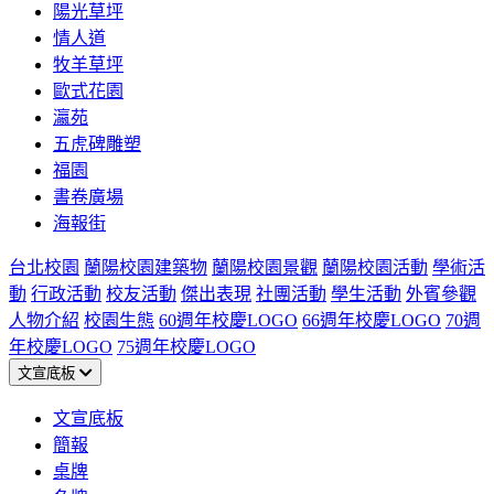
陽光草坪
情人道
牧羊草坪
歐式花園
瀛苑
五虎碑雕塑
福園
書卷廣場
海報街
台北校園
蘭陽校園建築物
蘭陽校園景觀
蘭陽校園活動
學術活
動
行政活動
校友活動
傑出表現
社團活動
學生活動
外賓參觀
人物介紹
校園生態
60週年校慶LOGO
66週年校慶LOGO
70週
年校慶LOGO
75週年校慶LOGO
文宣底板
文宣底板
簡報
桌牌