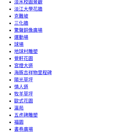
淡水校園景觀
淡江大學花牆
克難坡
三化牆
驚聲銅像廣場
運動場
球場
地球村雕塑
覺軒花園
宮燈大道
海豚吉祥物里程碑
陽光草坪
情人道
牧羊草坪
歐式花園
瀛苑
五虎碑雕塑
福園
書卷廣場