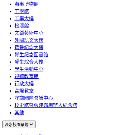
海事博物館
工學館
工學大樓
松濤館
文錙藝術中心
外國語文大樓
驚聲紀念大樓
覺生紀念圖書館
覺生綜合大樓
學生活動中心
視聽教育館
行政大樓
宮燈教室
守謙國際會議中心
校史館暨張建邦創辦人紀念館
其他
淡水校園景觀