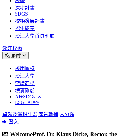
校慶
深耕計畫
SDGS
校務發展計畫
招生簡章
淡江大學首頁刊頭
淡江校徽
校用圖樣
校用圖樣
淡江大學
宮燈商標
樸實剛毅
AI+SDGs=∞
ESG+AI=∞
卓越及深耕計畫
廣告輪播
未分類
登入
WelcomeProf. Dr. Klaus Dicke, Rector, the