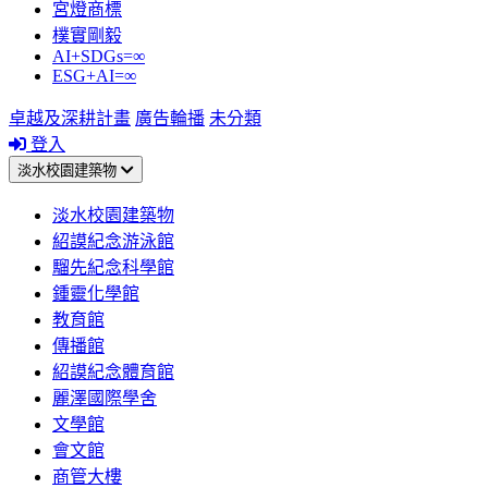
宮燈商標
樸實剛毅
AI+SDGs=∞
ESG+AI=∞
卓越及深耕計畫
廣告輪播
未分類
登入
淡水校園建築物
淡水校園建築物
紹謨紀念游泳館
騮先紀念科學館
鍾靈化學館
教育館
傳播館
紹謨紀念體育館
麗澤國際學舍
文學館
會文館
商管大樓