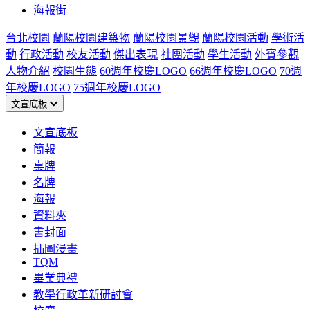
海報街
台北校園
蘭陽校園建築物
蘭陽校園景觀
蘭陽校園活動
學術活
動
行政活動
校友活動
傑出表現
社團活動
學生活動
外賓參觀
人物介紹
校園生態
60週年校慶LOGO
66週年校慶LOGO
70週
年校慶LOGO
75週年校慶LOGO
文宣底板
文宣底板
簡報
桌牌
名牌
海報
資料夾
書封面
插圖漫畫
TQM
畢業典禮
教學行政革新研討會