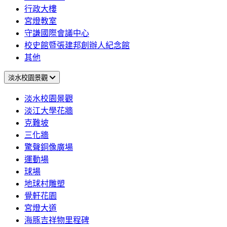
行政大樓
宮燈教室
守謙國際會議中心
校史館暨張建邦創辦人紀念館
其他
淡水校園景觀
淡水校園景觀
淡江大學花牆
克難坡
三化牆
驚聲銅像廣場
運動場
球場
地球村雕塑
覺軒花園
宮燈大道
海豚吉祥物里程碑