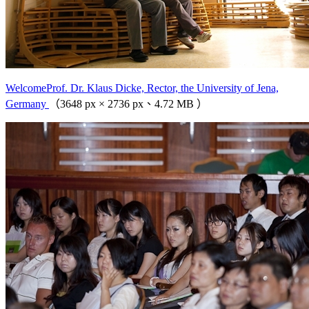
WelcomeProf. Dr. Klaus Dicke, Rector, the University of Jena,
Germany
（3648 px × 2736 px、4.72 MB ）