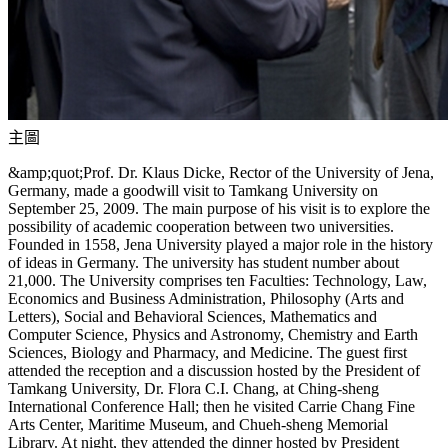
主圖
&amp;quot;Prof. Dr. Klaus Dicke, Rector of the University of Jena,
Germany, made a goodwill visit to Tamkang University on
September 25, 2009. The main purpose of his visit is to explore the
possibility of academic cooperation between two universities.
Founded in 1558, Jena University played a major role in the history
of ideas in Germany. The university has student number about
21,000. The University comprises ten Faculties: Technology, Law,
Economics and Business Administration, Philosophy (Arts and
Letters), Social and Behavioral Sciences, Mathematics and
Computer Science, Physics and Astronomy, Chemistry and Earth
Sciences, Biology and Pharmacy, and Medicine. The guest first
attended the reception and a discussion hosted by the President of
Tamkang University, Dr. Flora C.I. Chang, at Ching-sheng
International Conference Hall; then he visited Carrie Chang Fine
Arts Center, Maritime Museum, and Chueh-sheng Memorial
Library. At night, they attended the dinner hosted by President