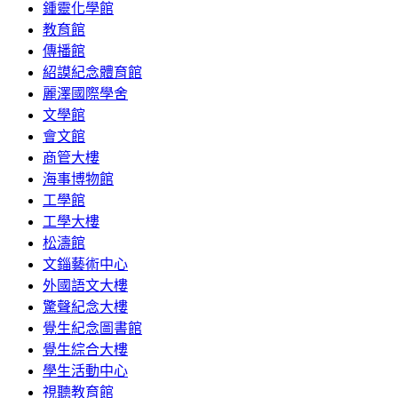
鍾靈化學館
教育館
傳播館
紹謨紀念體育館
麗澤國際學舍
文學館
會文館
商管大樓
海事博物館
工學館
工學大樓
松濤館
文錙藝術中心
外國語文大樓
驚聲紀念大樓
覺生紀念圖書館
覺生綜合大樓
學生活動中心
視聽教育館