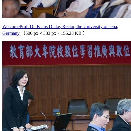
WelcomeProf. Dr. Klaus Dicke, Rector, the University of Jena,
Germany
（500 px × 333 px、156.28 KB ）