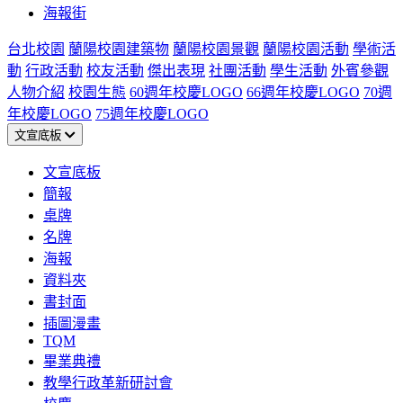
海報街
台北校園
蘭陽校園建築物
蘭陽校園景觀
蘭陽校園活動
學術活
動
行政活動
校友活動
傑出表現
社團活動
學生活動
外賓參觀
人物介紹
校園生態
60週年校慶LOGO
66週年校慶LOGO
70週
年校慶LOGO
75週年校慶LOGO
文宣底板
文宣底板
簡報
桌牌
名牌
海報
資料夾
書封面
插圖漫畫
TQM
畢業典禮
教學行政革新研討會