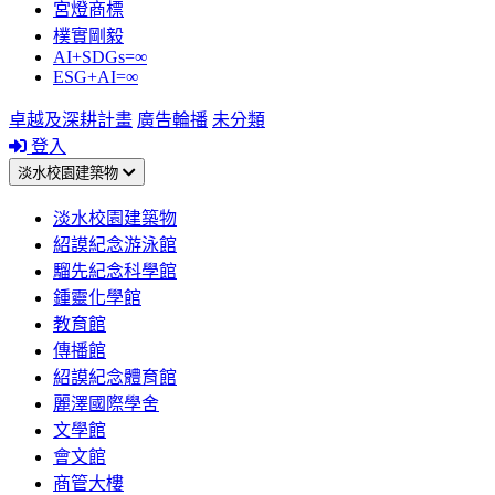
宮燈商標
樸實剛毅
AI+SDGs=∞
ESG+AI=∞
卓越及深耕計畫
廣告輪播
未分類
登入
淡水校園建築物
淡水校園建築物
紹謨紀念游泳館
騮先紀念科學館
鍾靈化學館
教育館
傳播館
紹謨紀念體育館
麗澤國際學舍
文學館
會文館
商管大樓