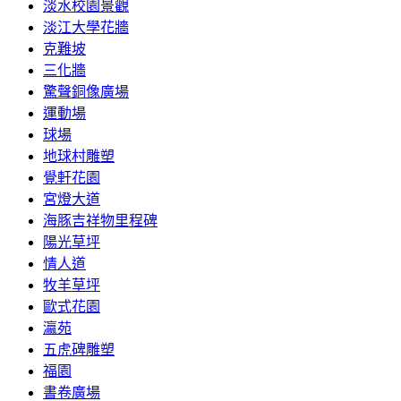
淡水校園景觀
淡江大學花牆
克難坡
三化牆
驚聲銅像廣場
運動場
球場
地球村雕塑
覺軒花園
宮燈大道
海豚吉祥物里程碑
陽光草坪
情人道
牧羊草坪
歐式花園
瀛苑
五虎碑雕塑
福園
書卷廣場