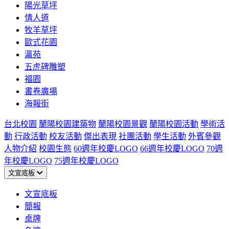
陽光草坪
情人道
牧羊草坪
歐式花園
瀛苑
五虎碑雕塑
福園
書卷廣場
海報街
台北校園
蘭陽校園建築物
蘭陽校園景觀
蘭陽校園活動
學術活
動
行政活動
校友活動
傑出表現
社團活動
學生活動
外賓參觀
人物介紹
校園生態
60週年校慶LOGO
66週年校慶LOGO
70週
年校慶LOGO
75週年校慶LOGO
文宣底板
文宣底板
簡報
桌牌