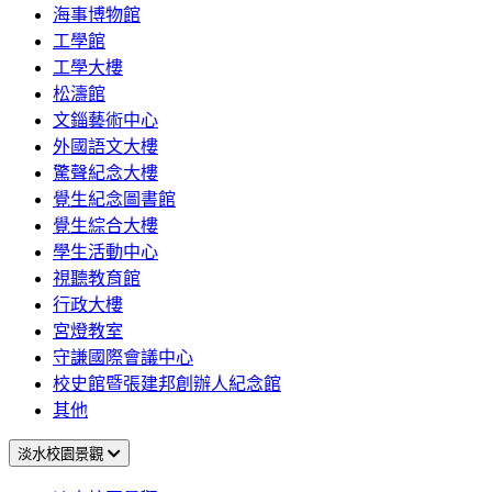
海事博物館
工學館
工學大樓
松濤館
文錙藝術中心
外國語文大樓
驚聲紀念大樓
覺生紀念圖書館
覺生綜合大樓
學生活動中心
視聽教育館
行政大樓
宮燈教室
守謙國際會議中心
校史館暨張建邦創辦人紀念館
其他
淡水校園景觀