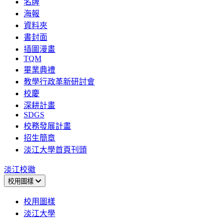
名牌
海報
資料夾
書封面
插圖漫畫
TQM
畢業典禮
教學行政革新研討會
校慶
深耕計畫
SDGS
校務發展計畫
招生簡章
淡江大學首頁刊頭
淡江校徽
校用圖樣
校用圖樣
淡江大學