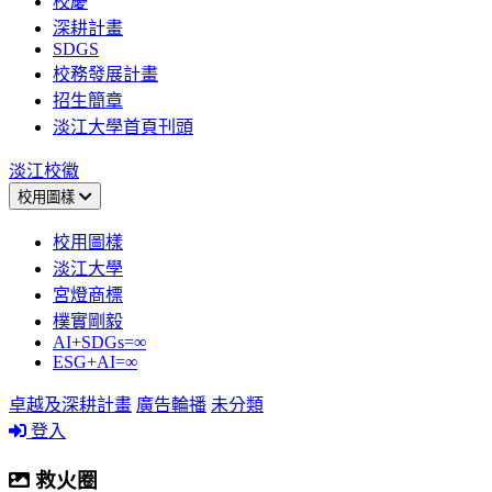
校慶
深耕計畫
SDGS
校務發展計畫
招生簡章
淡江大學首頁刊頭
淡江校徽
校用圖樣
校用圖樣
淡江大學
宮燈商標
樸實剛毅
AI+SDGs=∞
ESG+AI=∞
卓越及深耕計畫
廣告輪播
未分類
登入
救火圈