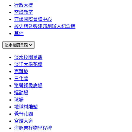
行政大樓
宮燈教室
守謙國際會議中心
校史館暨張建邦創辦人紀念館
其他
淡水校園景觀
淡水校園景觀
淡江大學花牆
克難坡
三化牆
驚聲銅像廣場
運動場
球場
地球村雕塑
覺軒花園
宮燈大道
海豚吉祥物里程碑