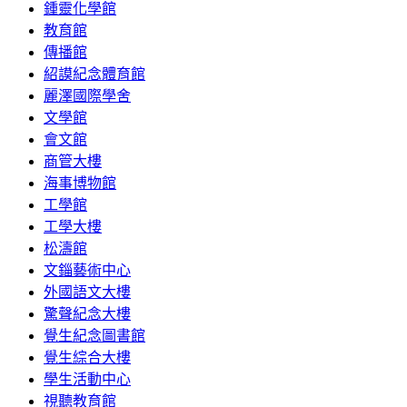
鍾靈化學館
教育館
傳播館
紹謨紀念體育館
麗澤國際學舍
文學館
會文館
商管大樓
海事博物館
工學館
工學大樓
松濤館
文錙藝術中心
外國語文大樓
驚聲紀念大樓
覺生紀念圖書館
覺生綜合大樓
學生活動中心
視聽教育館