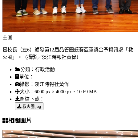
主圖
葛校長（左6）頒發第12屆品管圈競賽亞軍獎金予資訊處「救
火圈」。（攝影／淡江時報社黃偉）
分類：
行政活動
單位：
攝影：
淡江時報社黃偉
大小：
6000 px × 4000 px、10.69 MB
圖檔下載：
救火圈.jpg
相關圖片