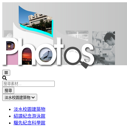
Open
sidebar
Search
搜尋
淡水校園建築物
淡水校園建築物
紹謨紀念游泳館
騮先紀念科學館