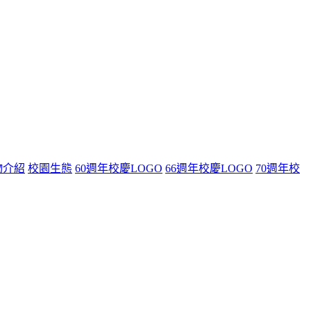
物介紹
校園生態
60週年校慶LOGO
66週年校慶LOGO
70週年校