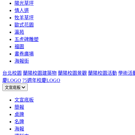
陽光草坪
情人道
牧羊草坪
歐式花園
瀛苑
五虎碑雕塑
福園
書卷廣場
海報街
台北校園
蘭陽校園建築物
蘭陽校園景觀
蘭陽校園活動
學術活
慶LOGO
75週年校慶LOGO
文宣底板
文宣底板
簡報
桌牌
名牌
海報