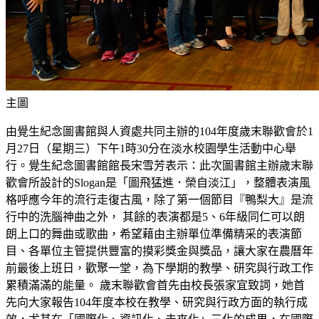
主圖
由覺生紀念圖書館與人資處共同主辦的104年度歲末聯歡會於1
月27日（星期三）下午1時30分在淡水校園學生活動中心舉
行。覺生紀念圖書館館長宋雪芳表示：此次圖書館主辦歲末聯
歡會所設計的Slogan是「圖飛猛進．榮自淡江」，整體表演風
格呼應今年的流行走復古風，除了第一個節目『鴨梨大』是流
行中的洗腦神曲之外， 其餘的表演都是5、6年級同仁可以朗
朗上口的舞曲或歌曲，希望藉由主辦單位準備精采的表演節
目、各單位主管提供豐富的摸彩獎金與獎品，讓大家在農曆年
前最後上班日，歡聚一堂，為下學期的教學、研究與行政工作
累積滿滿的能量。 歲末聯歡會首先由校長張家宜致詞，她首
先向大家報告104年度本校在教學、研究與行政方面的執行成