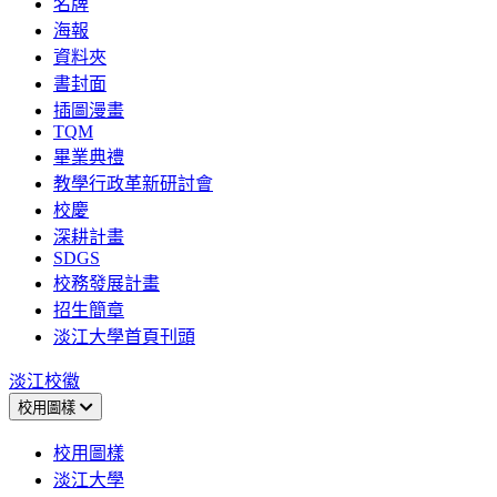
名牌
海報
資料夾
書封面
插圖漫畫
TQM
畢業典禮
教學行政革新研討會
校慶
深耕計畫
SDGS
校務發展計畫
招生簡章
淡江大學首頁刊頭
淡江校徽
校用圖樣
校用圖樣
淡江大學