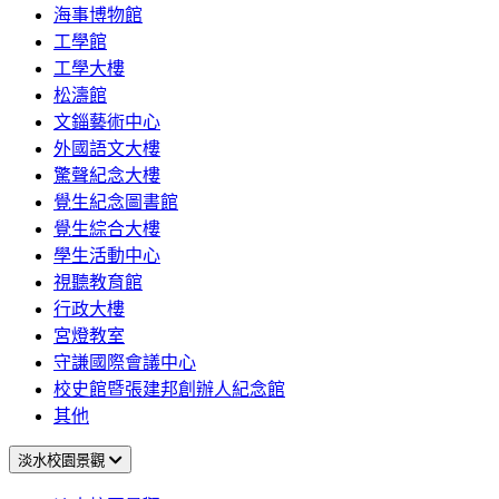
海事博物館
工學館
工學大樓
松濤館
文錙藝術中心
外國語文大樓
驚聲紀念大樓
覺生紀念圖書館
覺生綜合大樓
學生活動中心
視聽教育館
行政大樓
宮燈教室
守謙國際會議中心
校史館暨張建邦創辦人紀念館
其他
淡水校園景觀