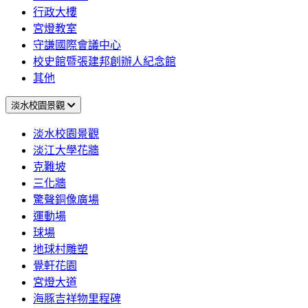
行政大樓
宮燈教室
守謙國際會議中心
校史館暨張建邦創辦人紀念館
其他
淡水校園景觀
淡水校園景觀
淡江大學花牆
克難坡
三化牆
驚聲銅像廣場
運動場
球場
地球村雕塑
覺軒花園
宮燈大道
海豚吉祥物里程碑