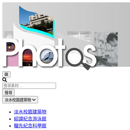
Open
sidebar
Search
搜尋
淡水校園建築物
淡水校園建築物
紹謨紀念游泳館
騮先紀念科學館