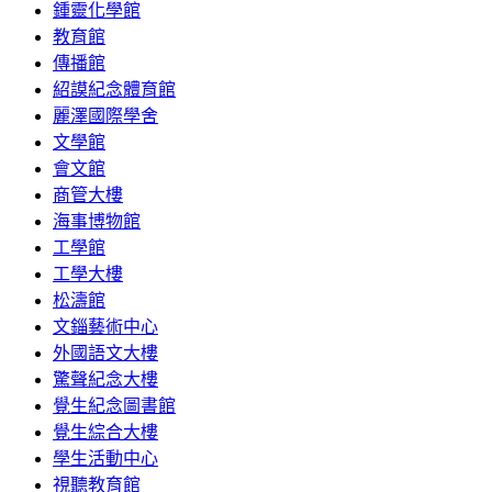
鍾靈化學館
教育館
傳播館
紹謨紀念體育館
麗澤國際學舍
文學館
會文館
商管大樓
海事博物館
工學館
工學大樓
松濤館
文錙藝術中心
外國語文大樓
驚聲紀念大樓
覺生紀念圖書館
覺生綜合大樓
學生活動中心
視聽教育館