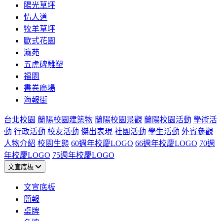
陽光草坪
情人道
牧羊草坪
歐式花園
瀛苑
五虎碑雕塑
福園
書卷廣場
海報街
台北校園
蘭陽校園建築物
蘭陽校園景觀
蘭陽校園活動
學術活
動
行政活動
校友活動
傑出表現
社團活動
學生活動
外賓參觀
人物介紹
校園生態
60週年校慶LOGO
66週年校慶LOGO
70週
年校慶LOGO
75週年校慶LOGO
文宣底板
文宣底板
簡報
桌牌