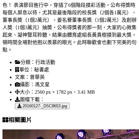
色！ 表演節目進行中，穿插了6個階段摸彩活動，公布得獎時
每個人屏息以待，尤其是最後階段的校長獎（2個各1萬元）、
董事長奬（1個2萬元）、姜名譽董事長獎（1個2萬元）及創辦
人奬（1個3萬元）抽奬，公布得獎者的那一刻，大家的心揪集
起來、凝神豎耳聆聽，結果由體育處組長黃貴樹摸到最大獎，
頓時間全場對他抱以羨慕的眼光。此時聯歡會也劃下完美的句
點。
分類：
行政活動
單位：
秘書處
文案：
曾華英
攝影：
馮文星
大小：
2560 px × 1782 px、3.41 MB
圖檔下載：
20160127-_DSC8653.jpg
相關圖片