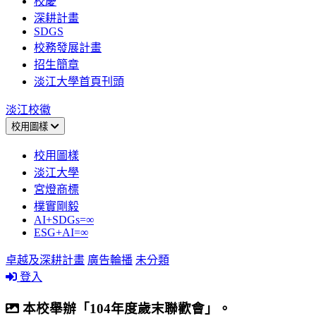
校慶
深耕計畫
SDGS
校務發展計畫
招生簡章
淡江大學首頁刊頭
淡江校徽
校用圖樣
校用圖樣
淡江大學
宮燈商標
樸實剛毅
AI+SDGs=∞
ESG+AI=∞
卓越及深耕計畫
廣告輪播
未分類
登入
本校舉辦「104年度歲末聯歡會」。