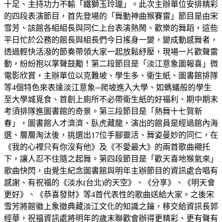
十足、主持功力不輸「鐵獅玉玲瓏」。此次主辦單位安排精彩
的四段表演節目，首先登場的「舞動神曲猴賽雷」節目是由宋
雪芳、該館各組組長與同仁上台表演熱鬧、歡樂的舞蹈，這些
平日忙於公務的館長與組長們今日搖身一變，變成動感舞者，
透過輕快活潑的節奏帶領大家一起放鬆紓壓，現場一片歡聲雷
動，紛紛抱以掌聲鼓勵！第二段節目是「淡江意象圖報喜」微
電影欣賞，主辦單位以克難坡、學生多、衛生紙、圖書館排隊
等4個特色來表達淡江意象─爬坡進入大學、如螞蟻般的學生
至大學城覓食、首創上廁所不必帶衛生紙的好福利、期中期末
考須排隊進圖書館的奇景。第三段節目是「熱舞十七賀新
春」，圖書館人才濟濟、臥虎藏龍，演出的館員是經過館內海
選、層層淘汰後，挑選出17位手腳靈活、舞姿曼妙的同仁，在
《我的心裡只有你沒有他》及《不愛最大》的兩首歌曲襯托
下，讓人忍不住隨之起舞。第四段節目是「歡天喜地猴氣來」
歌曲快閃，由覺生紀念圖書館與明年主辦節目的資訊處合唱有
感謝、有祝福的《淡水(台北)的天空》、《分享》、《明天會
更好》、《恭喜發財》等4首代表性的歌曲送給大家。之後宋
雪芳將館徽上象徵典藏淡江文化的知識之鑰，移交給資訊長郭
經華，祝福資訊處將明年的歲末聯歡會辦得更精彩、更有聲有