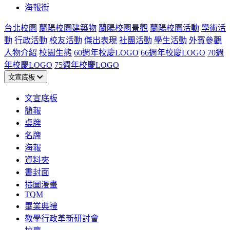
海報街
台北校園
蘭陽校園建築物
蘭陽校園景觀
蘭陽校園活動
學術活
動
行政活動
校友活動
傑出表現
社團活動
學生活動
外賓參觀
人物介紹
校園生態
60週年校慶LOGO
66週年校慶LOGO
70週
年校慶LOGO
75週年校慶LOGO
文宣底板
文宣底板
簡報
桌牌
名牌
海報
資料夾
書封面
插圖漫畫
TQM
畢業典禮
教學行政革新研討會