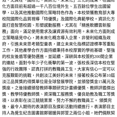
效，尤其在「國際化、資訊化、未來化」三化的成果，在國際
化方面目前有超過一千八百位境外生、五百餘位學生出國留
學，以及其他推動國際化策略特色作為，本校榮獲教育部大專
校院國際化品質視導「特優獎」及國際化典範學校。資訊化方
面打造智慧校園、形塑感動服務，尤其在「精進軟體雲新服
務」面向，滿足使用需求及讓資源有效利用。未來化方面則成
立策略遠見中心，將未來化概念導入企業、非營利組織及政
府，引進未來思考類型量表，建立未來化指標認證標準等重點
工作。其他產學合作方面持續秉持本校厚實的學術基礎、堅強
的校友後盾等優勢邁進，並延續、深耕與本校簽約200間企業
的連結。面對今年少子化衝擊的第一波，張校長深信本校在堅
強的行政團隊、認真打拼的教職員工生，大家有信心一定可以
克服艱鉅的挑戰，共創淡江美好的未來！接著校長公布第10屆
淡江品質獎的得獎單位是全球發展學院，並頒發獎金15萬元及
獎座。之後接續頒發教師專題研究計畫績優獎、教師評鑑傑出
獎、教學特優教師獎、資深職工服務獎、優良助教及職工等獎
項，以表彰在淡江兢兢業業、努力不懈的教職員工。 頒獎完
後，最令人期待的表演節目及摸彩活動持續進行。表演節目主
持人為覺生紀念圖書館鄭琚媛與郭萱之兩位小姐，她們倆默契