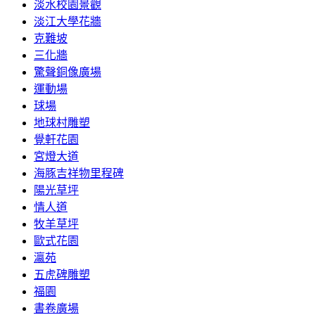
淡水校園景觀
淡江大學花牆
克難坡
三化牆
驚聲銅像廣場
運動場
球場
地球村雕塑
覺軒花園
宮燈大道
海豚吉祥物里程碑
陽光草坪
情人道
牧羊草坪
歐式花園
瀛苑
五虎碑雕塑
福園
書卷廣場