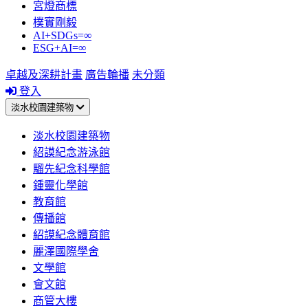
宮燈商標
樸實剛毅
AI+SDGs=∞
ESG+AI=∞
卓越及深耕計畫
廣告輪播
未分類
登入
淡水校園建築物
淡水校園建築物
紹謨紀念游泳館
騮先紀念科學館
鍾靈化學館
教育館
傳播館
紹謨紀念體育館
麗澤國際學舍
文學館
會文館
商管大樓