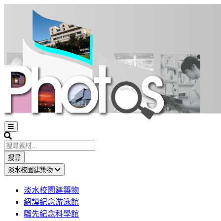
Open
sidebar
Search
搜尋
淡水校園建築物
淡水校園建築物
紹謨紀念游泳館
騮先紀念科學館