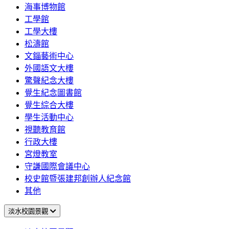
海事博物館
工學館
工學大樓
松濤館
文錙藝術中心
外國語文大樓
驚聲紀念大樓
覺生紀念圖書館
覺生綜合大樓
學生活動中心
視聽教育館
行政大樓
宮燈教室
守謙國際會議中心
校史館暨張建邦創辦人紀念館
其他
淡水校園景觀