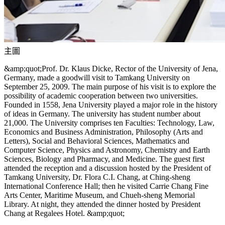
主圖
&amp;quot;Prof. Dr. Klaus Dicke, Rector of the University of Jena,
Germany, made a goodwill visit to Tamkang University on
September 25, 2009. The main purpose of his visit is to explore the
possibility of academic cooperation between two universities.
Founded in 1558, Jena University played a major role in the history
of ideas in Germany. The university has student number about
21,000. The University comprises ten Faculties: Technology, Law,
Economics and Business Administration, Philosophy (Arts and
Letters), Social and Behavioral Sciences, Mathematics and
Computer Science, Physics and Astronomy, Chemistry and Earth
Sciences, Biology and Pharmacy, and Medicine. The guest first
attended the reception and a discussion hosted by the President of
Tamkang University, Dr. Flora C.I. Chang, at Ching-sheng
International Conference Hall; then he visited Carrie Chang Fine
Arts Center, Maritime Museum, and Chueh-sheng Memorial
Library. At night, they attended the dinner hosted by President
Chang at Regalees Hotel. &amp;quot;