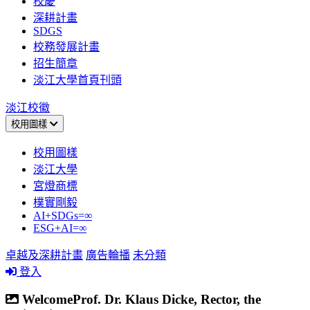
校慶
深耕計畫
SDGS
校務發展計畫
招生簡章
淡江大學首頁刊頭
淡江校徽
校用圖樣
校用圖樣
淡江大學
宮燈商標
樸實剛毅
AI+SDGs=∞
ESG+AI=∞
卓越及深耕計畫
廣告輪播
未分類
登入
WelcomeProf. Dr. Klaus Dicke, Rector, the