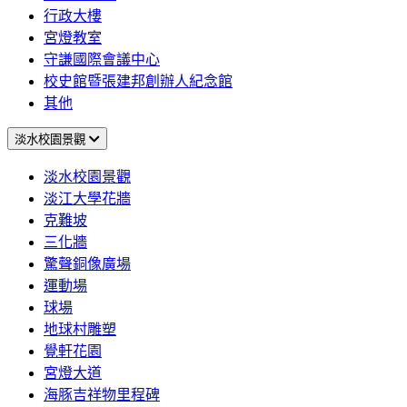
行政大樓
宮燈教室
守謙國際會議中心
校史館暨張建邦創辦人紀念館
其他
淡水校園景觀
淡水校園景觀
淡江大學花牆
克難坡
三化牆
驚聲銅像廣場
運動場
球場
地球村雕塑
覺軒花園
宮燈大道
海豚吉祥物里程碑