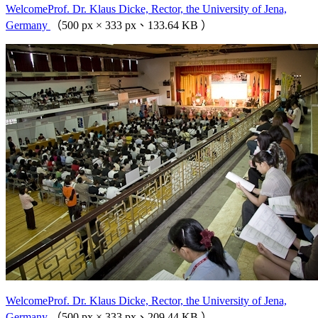
WelcomeProf. Dr. Klaus Dicke, Rector, the University of Jena,
Germany
（500 px × 333 px、133.64 KB ）
WelcomeProf. Dr. Klaus Dicke, Rector, the University of Jena,
Germany
（500 px × 333 px、209.44 KB ）