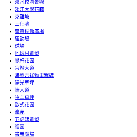
淡水校園景觀
淡江大學花牆
克難坡
三化牆
驚聲銅像廣場
運動場
球場
地球村雕塑
覺軒花園
宮燈大道
海豚吉祥物里程碑
陽光草坪
情人道
牧羊草坪
歐式花園
瀛苑
五虎碑雕塑
福園
書卷廣場