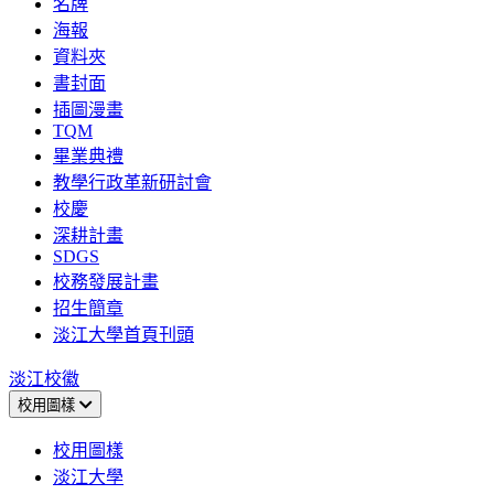
名牌
海報
資料夾
書封面
插圖漫畫
TQM
畢業典禮
教學行政革新研討會
校慶
深耕計畫
SDGS
校務發展計畫
招生簡章
淡江大學首頁刊頭
淡江校徽
校用圖樣
校用圖樣
淡江大學