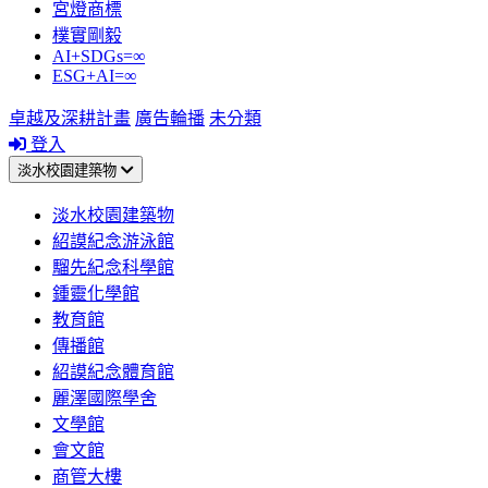
宮燈商標
樸實剛毅
AI+SDGs=∞
ESG+AI=∞
卓越及深耕計畫
廣告輪播
未分類
登入
淡水校園建築物
淡水校園建築物
紹謨紀念游泳館
騮先紀念科學館
鍾靈化學館
教育館
傳播館
紹謨紀念體育館
麗澤國際學舍
文學館
會文館
商管大樓