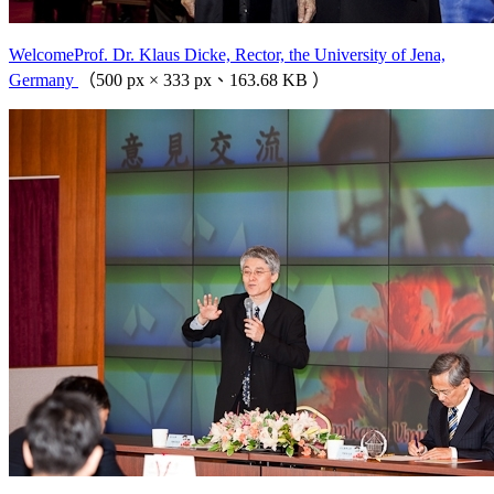
WelcomeProf. Dr. Klaus Dicke, Rector, the University of Jena,
Germany
（500 px × 333 px、163.68 KB ）