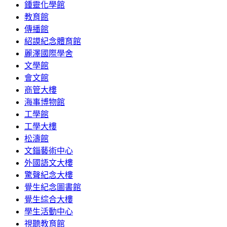
鍾靈化學館
教育館
傳播館
紹謨紀念體育館
麗澤國際學舍
文學館
會文館
商管大樓
海事博物館
工學館
工學大樓
松濤館
文錙藝術中心
外國語文大樓
驚聲紀念大樓
覺生紀念圖書館
覺生綜合大樓
學生活動中心
視聽教育館