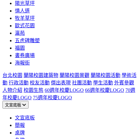
陽光草坪
情人道
牧羊草坪
歐式花園
瀛苑
五虎碑雕塑
福園
書卷廣場
海報街
台北校園
蘭陽校園建築物
蘭陽校園景觀
蘭陽校園活動
學術活
動
行政活動
校友活動
傑出表現
社團活動
學生活動
外賓參觀
人物介紹
校園生態
60週年校慶LOGO
66週年校慶LOGO
70週
年校慶LOGO
75週年校慶LOGO
文宣底板
文宣底板
簡報
桌牌