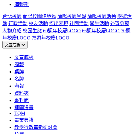
海報街
台北校園
蘭陽校園建築物
蘭陽校園景觀
蘭陽校園活動
學術活
動
行政活動
校友活動
傑出表現
社團活動
學生活動
外賓參觀
人物介紹
校園生態
60週年校慶LOGO
66週年校慶LOGO
70週
年校慶LOGO
75週年校慶LOGO
文宣底板
文宣底板
簡報
桌牌
名牌
海報
資料夾
書封面
插圖漫畫
TQM
畢業典禮
教學行政革新研討會