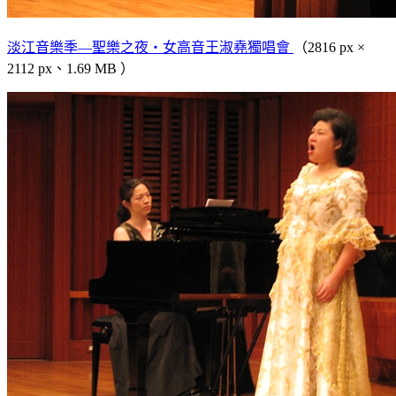
淡江音樂季—聖樂之夜‧女高音王淑堯獨唱會
（2816 px ×
2112 px、1.69 MB ）