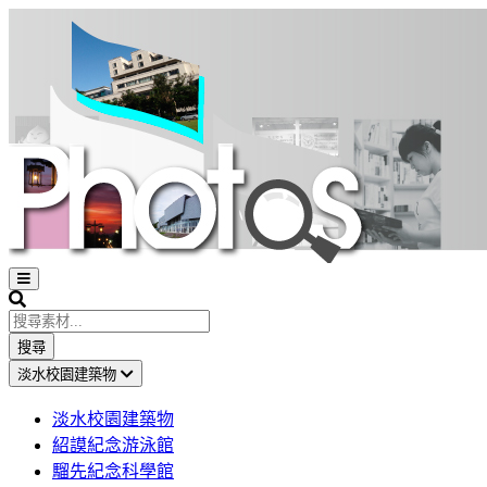
Open
sidebar
Search
搜尋
淡水校園建築物
淡水校園建築物
紹謨紀念游泳館
騮先紀念科學館