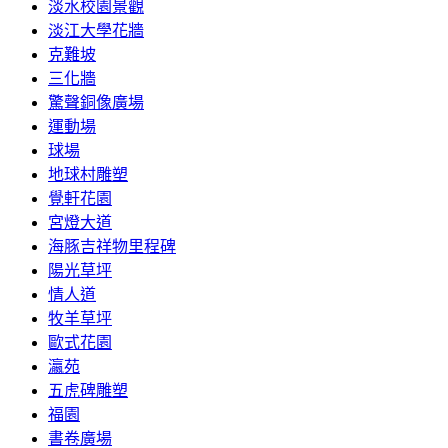
淡水校園景觀
淡江大學花牆
克難坡
三化牆
驚聲銅像廣場
運動場
球場
地球村雕塑
覺軒花園
宮燈大道
海豚吉祥物里程碑
陽光草坪
情人道
牧羊草坪
歐式花園
瀛苑
五虎碑雕塑
福園
書卷廣場