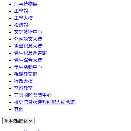
海事博物館
工學館
工學大樓
松濤館
文錙藝術中心
外國語文大樓
驚聲紀念大樓
覺生紀念圖書館
覺生綜合大樓
學生活動中心
視聽教育館
行政大樓
宮燈教室
守謙國際會議中心
校史館暨張建邦創辦人紀念館
其他
淡水校園景觀