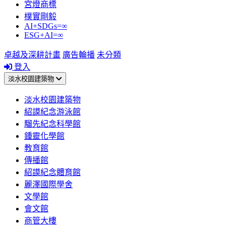
宮燈商標
樸實剛毅
AI+SDGs=∞
ESG+AI=∞
卓越及深耕計畫
廣告輪播
未分類
登入
淡水校園建築物
淡水校園建築物
紹謨紀念游泳館
騮先紀念科學館
鍾靈化學館
教育館
傳播館
紹謨紀念體育館
麗澤國際學舍
文學館
會文館
商管大樓