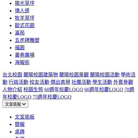
陽光草坪
情人道
牧羊草坪
歐式花園
瀛苑
五虎碑雕塑
福園
書卷廣場
海報街
台北校園
蘭陽校園建築物
蘭陽校園景觀
蘭陽校園活動
學術活
動
行政活動
校友活動
傑出表現
社團活動
學生活動
外賓參觀
人物介紹
校園生態
60週年校慶LOGO
66週年校慶LOGO
70週
年校慶LOGO
75週年校慶LOGO
文宣底板
文宣底板
簡報
桌牌