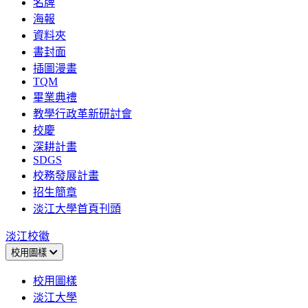
名牌
海報
資料夾
書封面
插圖漫畫
TQM
畢業典禮
教學行政革新研討會
校慶
深耕計畫
SDGS
校務發展計畫
招生簡章
淡江大學首頁刊頭
淡江校徽
校用圖樣
校用圖樣
淡江大學