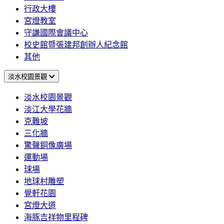
行政大樓
宮燈教室
守謙國際會議中心
校史館暨張建邦創辦人紀念館
其他
淡水校園景觀
淡水校園景觀
淡江大學花牆
克難坡
三化牆
驚聲銅像廣場
運動場
球場
地球村雕塑
覺軒花園
宮燈大道
海豚吉祥物里程碑