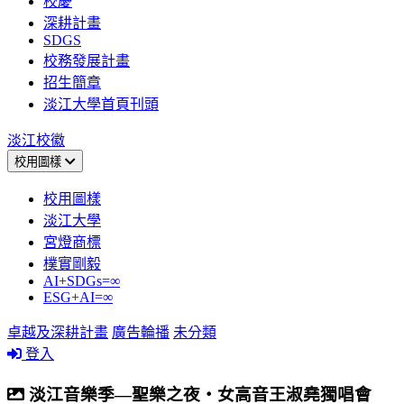
校慶
深耕計畫
SDGS
校務發展計畫
招生簡章
淡江大學首頁刊頭
淡江校徽
校用圖樣
校用圖樣
淡江大學
宮燈商標
樸實剛毅
AI+SDGs=∞
ESG+AI=∞
卓越及深耕計畫
廣告輪播
未分類
登入
淡江音樂季—聖樂之夜‧女高音王淑堯獨唱會