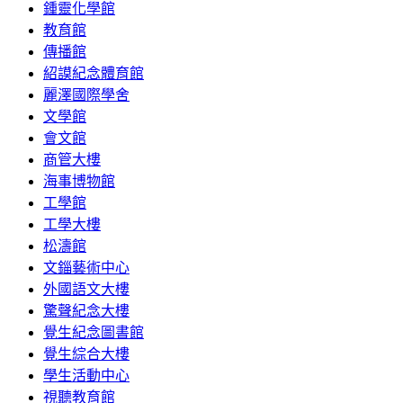
鍾靈化學館
教育館
傳播館
紹謨紀念體育館
麗澤國際學舍
文學館
會文館
商管大樓
海事博物館
工學館
工學大樓
松濤館
文錙藝術中心
外國語文大樓
驚聲紀念大樓
覺生紀念圖書館
覺生綜合大樓
學生活動中心
視聽教育館