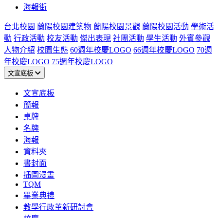
海報街
台北校園
蘭陽校園建築物
蘭陽校園景觀
蘭陽校園活動
學術活
動
行政活動
校友活動
傑出表現
社團活動
學生活動
外賓參觀
人物介紹
校園生態
60週年校慶LOGO
66週年校慶LOGO
70週
年校慶LOGO
75週年校慶LOGO
文宣底板
文宣底板
簡報
桌牌
名牌
海報
資料夾
書封面
插圖漫畫
TQM
畢業典禮
教學行政革新研討會