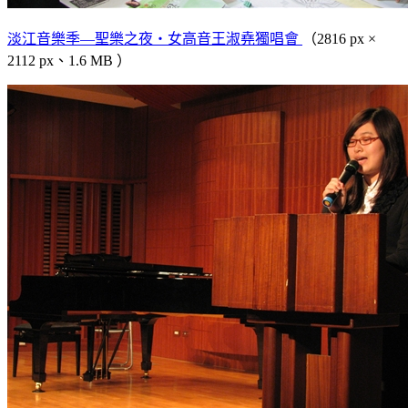
淡江音樂季—聖樂之夜‧女高音王淑堯獨唱會
（2816 px ×
2112 px、1.6 MB ）