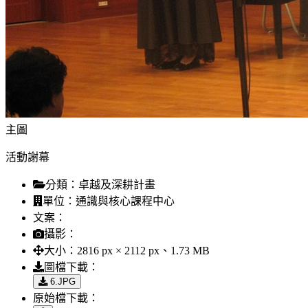
主圖
活動謝幕
分類：
卓越及深耕計畫
單位：
通識與核心課程中心
文案：
攝影：
大小：
2816 px × 2112 px、1.73 MB
圖檔下載：
6.JPG
原始檔下載：