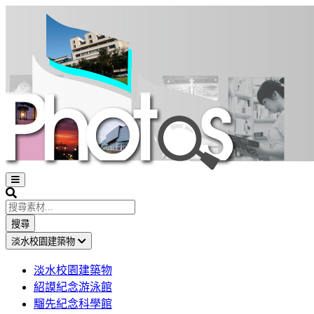
Open
sidebar
Search
搜尋
淡水校園建築物
淡水校園建築物
紹謨紀念游泳館
騮先紀念科學館