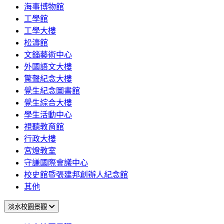
海事博物館
工學館
工學大樓
松濤館
文錙藝術中心
外國語文大樓
驚聲紀念大樓
覺生紀念圖書館
覺生綜合大樓
學生活動中心
視聽教育館
行政大樓
宮燈教室
守謙國際會議中心
校史館暨張建邦創辦人紀念館
其他
淡水校園景觀