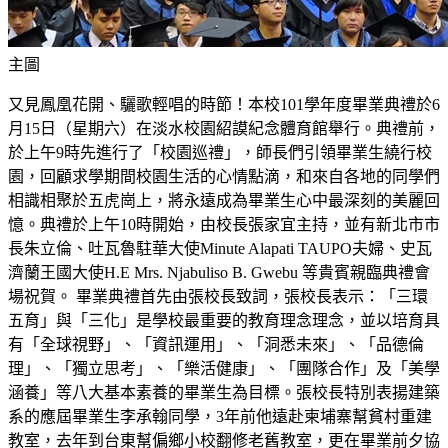
主圖
又見鳳凰花開、驪歌輕唱的時節！本校101學年度畢業典禮於6
月15日（星期六）在淡水校園紹謨紀念體育館舉行。典禮前，
於上午9時先進行了「校園巡禮」，師長們引領畢業生繞行校
園，回顧求學期間校園生活的心情點滴，和來自各地的同學們
相識相聚於五虎崗上，將永遠成為畢業生心中最深刻的美麗回
憶。典禮於上午10時開始，由校長張家宜主持，並有新北市市
長朱立倫、吐瓦魯駐華大使Minute Alapati TAUPO夫婦、史瓦
濟蘭王國大使H.E Mrs. Njabuliso B. Gwebu 等貴賓親臨典禮會
場祝賀。 畢業典禮首先由張校長致詞，張校長表示：「三環
五育」與「三化」是學校最重要的教育理念理念，並以培育具
有「全球視野」、「資訊運用」、「洞悉未來」、「品德倫
理」、「獨立思考」、「樂活健康」、「團隊合作」及「美學
涵養」等八大基本素養的畢業生為目標。張校長特別表揚建築
系的應屆畢業生李承翰同學，3年前他遠赴柬埔寨幫貧村重建
教室，去年到台東幫偏鄉小校翻修老舊教室，更在畢業前夕協