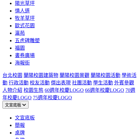
陽光草坪
情人道
牧羊草坪
歐式花園
瀛苑
五虎碑雕塑
福園
書卷廣場
海報街
台北校園
蘭陽校園建築物
蘭陽校園景觀
蘭陽校園活動
學術活
動
行政活動
校友活動
傑出表現
社團活動
學生活動
外賓參觀
人物介紹
校園生態
60週年校慶LOGO
66週年校慶LOGO
70週
年校慶LOGO
75週年校慶LOGO
文宣底板
文宣底板
簡報
桌牌