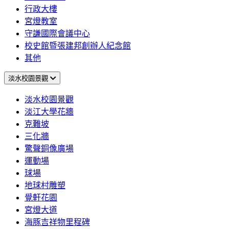
行政大樓
宮燈教室
守謙國際會議中心
校史館暨張建邦創辦人紀念館
其他
淡水校園景觀
淡水校園景觀
淡江大學花牆
克難坡
三化牆
驚聲銅像廣場
運動場
球場
地球村雕塑
覺軒花園
宮燈大道
海豚吉祥物里程碑