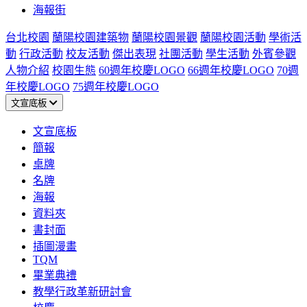
海報街
台北校園
蘭陽校園建築物
蘭陽校園景觀
蘭陽校園活動
學術活
動
行政活動
校友活動
傑出表現
社團活動
學生活動
外賓參觀
人物介紹
校園生態
60週年校慶LOGO
66週年校慶LOGO
70週
年校慶LOGO
75週年校慶LOGO
文宣底板
文宣底板
簡報
桌牌
名牌
海報
資料夾
書封面
插圖漫畫
TQM
畢業典禮
教學行政革新研討會