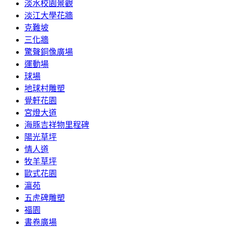
淡水校園景觀
淡江大學花牆
克難坡
三化牆
驚聲銅像廣場
運動場
球場
地球村雕塑
覺軒花園
宮燈大道
海豚吉祥物里程碑
陽光草坪
情人道
牧羊草坪
歐式花園
瀛苑
五虎碑雕塑
福園
書卷廣場