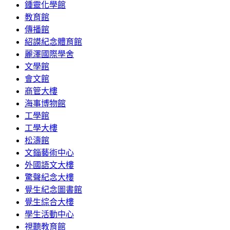
鍾靈化學館
教育館
傳播館
紹謨紀念體育館
麗澤國際學舍
文學館
會文館
商管大樓
海事博物館
工學館
工學大樓
松濤館
文錙藝術中心
外國語文大樓
驚聲紀念大樓
覺生紀念圖書館
覺生綜合大樓
學生活動中心
視聽教育館