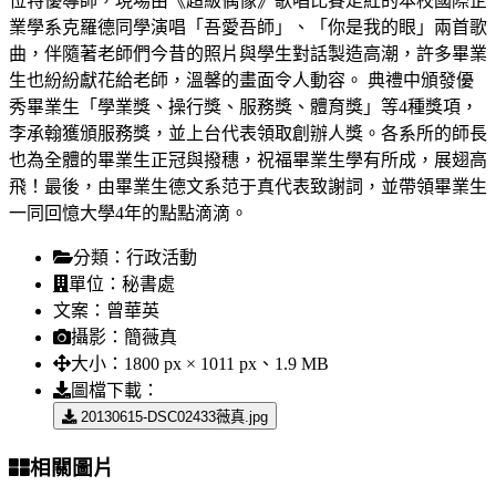
位特優導師，現場由《超級偶像》歌唱比賽走紅的本校國際企
業學系克羅德同學演唱「吾愛吾師」、「你是我的眼」兩首歌
曲，伴隨著老師們今昔的照片與學生對話製造高潮，許多畢業
生也紛紛獻花給老師，溫馨的畫面令人動容。 典禮中頒發優
秀畢業生「學業獎、操行獎、服務獎、體育獎」等4種獎項，
李承翰獲頒服務獎，並上台代表領取創辦人獎。各系所的師長
也為全體的畢業生正冠與撥穗，祝福畢業生學有所成，展翅高
飛！最後，由畢業生德文系范于真代表致謝詞，並帶領畢業生
一同回憶大學4年的點點滴滴。
分類：
行政活動
單位：
秘書處
文案：
曾華英
攝影：
簡薇真
大小：
1800 px × 1011 px、1.9 MB
圖檔下載：
20130615-DSC02433薇真.jpg
相關圖片