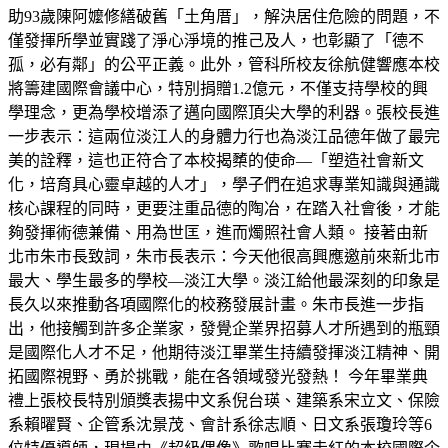
助93歲陳阿嬤修繕破舊「土角厝」，解決居住危險的問題，不
僅發揮所學並實踐了淨心淨境的推己及人，也彰顯了「德不
孤，必有鄰」的公平正義。此外，管科所校友徐航健響應本校
將籌建國際會議中心，特別捐贈1.2億元，不僅支持學校的興
學理念，更為學校增添了邁向國際頂尖大學的利器。張校長進
一步表示：這兩位淡江人的身體力行也為淡江品德年做了最完
美的詮釋，這也正符合了本校揭櫫的使命—「塑造社會新文
化，培育具心靈卓越的人才」，學子們在追求專業知識與通識
核心課程的同時，更要注重品德的陶冶，在踏入社會後，才能
夠發揮術德兼備、用為世匡，進而燭照社會人類。 接著由新
北市朱市長致詞，朱市長表示：今天他很高興應邀前來新北市
最大、學生最多的學校—淡江大學。淡江給他最深刻的印象是
長久以來推動各項國際化的校務發展計畫。朱市長進一步指
出，他接觸到許多企業家，發覺企業界招募人才所遇到的瓶頸
是國際化人才不足，他期待淡江畢業生持續發揮淡江精神、開
拓國際視野、勇於挑戰，能在各領域發光發熱！ 今年畢業典
禮上張校長特別頒獎表揚中文系倪台瑛、建築系宋立文、保險
系賴曜賢、企管系沈景茂、會計系徐志順、日文系張瓊玲等6