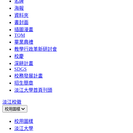
名牌
海報
資料夾
書封面
插圖漫畫
TQM
畢業典禮
教學行政革新研討會
校慶
深耕計畫
SDGS
校務發展計畫
招生簡章
淡江大學首頁刊頭
淡江校徽
校用圖樣
校用圖樣
淡江大學