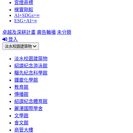
宮燈商標
樸實剛毅
AI+SDGs=∞
ESG+AI=∞
卓越及深耕計畫
廣告輪播
未分類
登入
淡水校園建築物
淡水校園建築物
紹謨紀念游泳館
騮先紀念科學館
鍾靈化學館
教育館
傳播館
紹謨紀念體育館
麗澤國際學舍
文學館
會文館
商管大樓