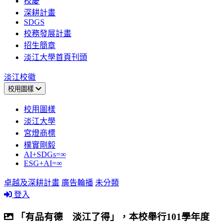
校慶
深耕計畫
SDGS
校務發展計畫
招生簡章
淡江大學首頁刊頭
淡江校徽
校用圖樣
校用圖樣
淡江大學
宮燈商標
樸實剛毅
AI+SDGs=∞
ESG+AI=∞
卓越及深耕計畫
廣告輪播
未分類
登入
「有品有德 淡江了得」，本校舉行101學年度