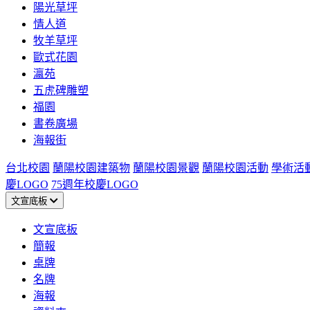
陽光草坪
情人道
牧羊草坪
歐式花園
瀛苑
五虎碑雕塑
福園
書卷廣場
海報街
台北校園
蘭陽校園建築物
蘭陽校園景觀
蘭陽校園活動
學術活
慶LOGO
75週年校慶LOGO
文宣底板
文宣底板
簡報
桌牌
名牌
海報