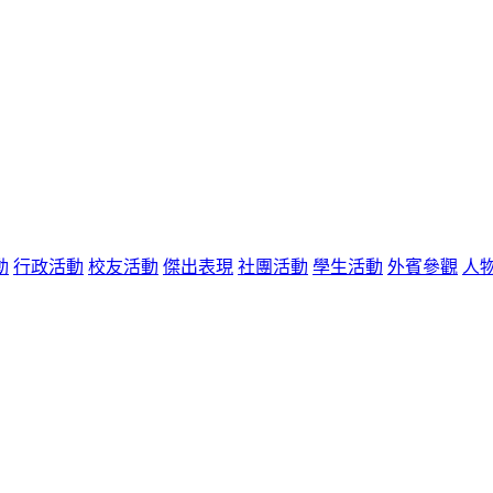
動
行政活動
校友活動
傑出表現
社團活動
學生活動
外賓參觀
人