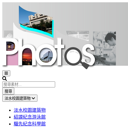
Open
sidebar
Search
搜尋
淡水校園建築物
淡水校園建築物
紹謨紀念游泳館
騮先紀念科學館