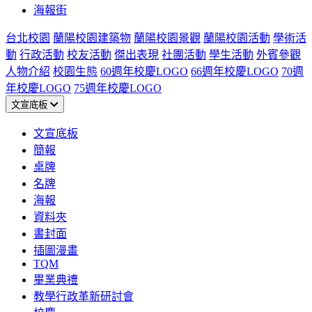
海報街
台北校園
蘭陽校園建築物
蘭陽校園景觀
蘭陽校園活動
學術活
動
行政活動
校友活動
傑出表現
社團活動
學生活動
外賓參觀
人物介紹
校園生態
60週年校慶LOGO
66週年校慶LOGO
70週
年校慶LOGO
75週年校慶LOGO
文宣底板
文宣底板
簡報
桌牌
名牌
海報
資料夾
書封面
插圖漫畫
TQM
畢業典禮
教學行政革新研討會