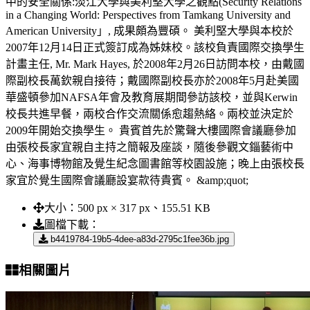
中的安全關係:淡江大學與美利堅大學之觀點(Security Relations
in a Changing World: Perspectives from Tamkang University and
American University」, 成果頗為豐碩。 美利堅大學與本校於
2007年12月14日正式簽訂成為姊妹校。該校負責國際交換學生
計畫主任, Mr. Mark Hayes, 於2008年2月26日訪問本校，由戴國
際副校長萬欽親自接待；戴國際副校長亦於2008年5月赴美國
華盛頓參加NAFSA年會及教育展期間參訪該校，並與Kerwin
校長共進早餐，兩校合作交流關係愈趨熱絡。兩校並決定於
2009年開始交換學生。 貴賓首先於驚聲大樓國際會議廳參加
由張校長家宜親自主持之簡報及座談，隨後參觀文錙藝術中
心、海事博物館及覺生紀念圖書館等校園設施；晚上由張校長
家宜於覺生國際會議廳設宴款待貴賓。 &amp;quot;
大小：
500 px × 317 px、155.51 KB
圖檔下載：
b4419784-19b5-4dee-a83d-2795c1fee36b.jpg
相關圖片