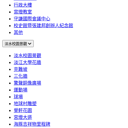
行政大樓
宮燈教室
守謙國際會議中心
校史館暨張建邦創辦人紀念館
其他
淡水校園景觀
淡水校園景觀
淡江大學花牆
克難坡
三化牆
驚聲銅像廣場
運動場
球場
地球村雕塑
覺軒花園
宮燈大道
海豚吉祥物里程碑