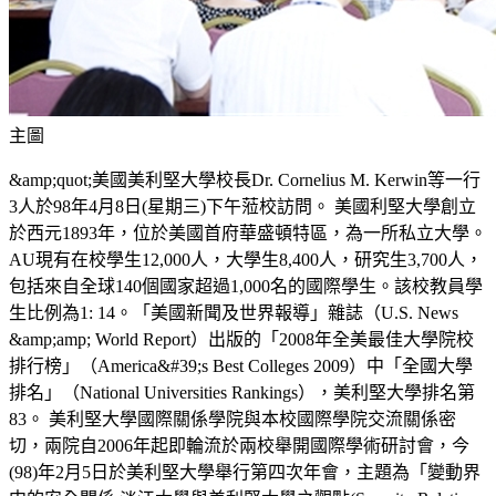
主圖
&amp;quot;美國美利堅大學校長Dr. Cornelius M. Kerwin等一行
3人於98年4月8日(星期三)下午蒞校訪問。 美國利堅大學創立
於西元1893年，位於美國首府華盛頓特區，為一所私立大學。
AU現有在校學生12,000人，大學生8,400人，研究生3,700人，
包括來自全球140個國家超過1,000名的國際學生。該校教員學
生比例為1: 14。「美國新聞及世界報導」雜誌（U.S. News
&amp;amp; World Report）出版的「2008年全美最佳大學院校
排行榜」（America&#39;s Best Colleges 2009）中「全國大學
排名」（National Universities Rankings），美利堅大學排名第
83。 美利堅大學國際關係學院與本校國際學院交流關係密
切，兩院自2006年起即輪流於兩校舉開國際學術研討會，今
(98)年2月5日於美利堅大學舉行第四次年會，主題為「變動界