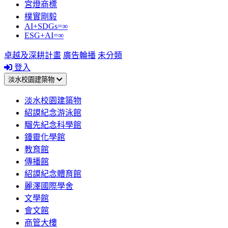
宮燈商標
樸實剛毅
AI+SDGs=∞
ESG+AI=∞
卓越及深耕計畫
廣告輪播
未分類
登入
淡水校園建築物
淡水校園建築物
紹謨紀念游泳館
騮先紀念科學館
鍾靈化學館
教育館
傳播館
紹謨紀念體育館
麗澤國際學舍
文學館
會文館
商管大樓