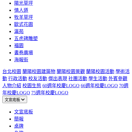
陽光草坪
情人道
牧羊草坪
歐式花園
瀛苑
五虎碑雕塑
福園
書卷廣場
海報街
台北校園
蘭陽校園建築物
蘭陽校園景觀
蘭陽校園活動
學術活
動
行政活動
校友活動
傑出表現
社團活動
學生活動
外賓參觀
人物介紹
校園生態
60週年校慶LOGO
66週年校慶LOGO
70週
年校慶LOGO
75週年校慶LOGO
文宣底板
文宣底板
簡報
桌牌