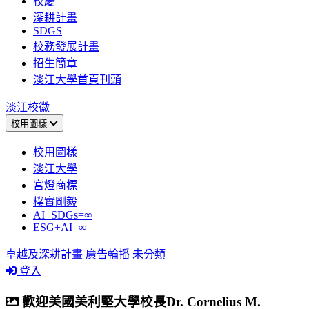
校慶
深耕計畫
SDGS
校務發展計畫
招生簡章
淡江大學首頁刊頭
淡江校徽
校用圖樣
校用圖樣
淡江大學
宮燈商標
樸實剛毅
AI+SDGs=∞
ESG+AI=∞
卓越及深耕計畫
廣告輪播
未分類
登入
歡迎美國美利堅大學校長Dr. Cornelius M.