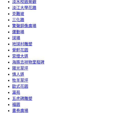
淡水校園景觀
淡江大學花牆
克難坡
三化牆
驚聲銅像廣場
運動場
球場
地球村雕塑
覺軒花園
宮燈大道
海豚吉祥物里程碑
陽光草坪
情人道
牧羊草坪
歐式花園
瀛苑
五虎碑雕塑
福園
書卷廣場