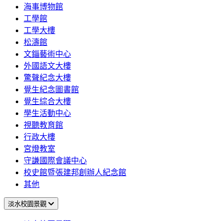
海事博物館
工學館
工學大樓
松濤館
文錙藝術中心
外國語文大樓
驚聲紀念大樓
覺生紀念圖書館
覺生綜合大樓
學生活動中心
視聽教育館
行政大樓
宮燈教室
守謙國際會議中心
校史館暨張建邦創辦人紀念館
其他
淡水校園景觀