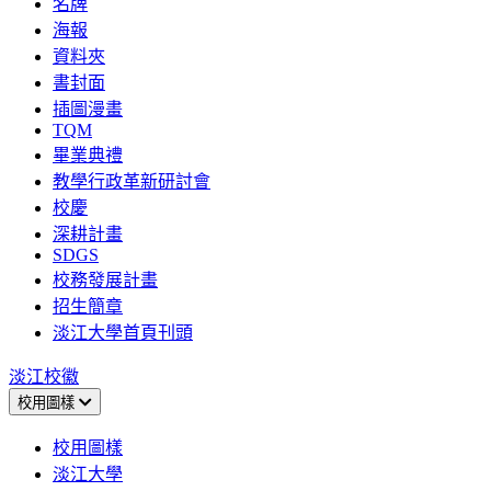
名牌
海報
資料夾
書封面
插圖漫畫
TQM
畢業典禮
教學行政革新研討會
校慶
深耕計畫
SDGS
校務發展計畫
招生簡章
淡江大學首頁刊頭
淡江校徽
校用圖樣
校用圖樣
淡江大學