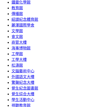
鍾靈化學館
教育館
傳播館
紹謨紀念體育館
麗澤國際學舍
文學館
會文館
商管大樓
海事博物館
工學館
工學大樓
松濤館
文錙藝術中心
外國語文大樓
驚聲紀念大樓
覺生紀念圖書館
覺生綜合大樓
學生活動中心
視聽教育館