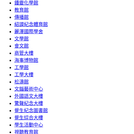
鍾靈化學館
教育館
傳播館
紹謨紀念體育館
麗澤國際學舍
文學館
會文館
商管大樓
海事博物館
工學館
工學大樓
松濤館
文錙藝術中心
外國語文大樓
驚聲紀念大樓
覺生紀念圖書館
覺生綜合大樓
學生活動中心
視聽教育館