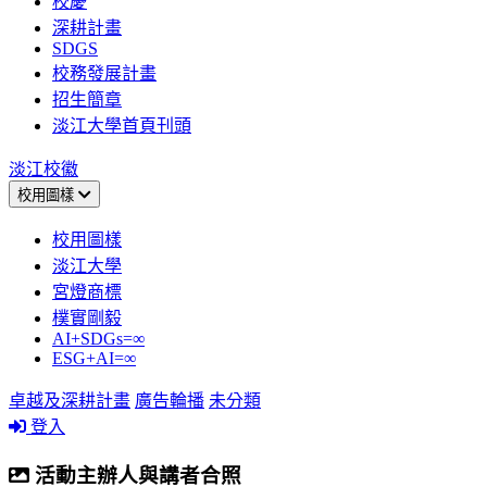
校慶
深耕計畫
SDGS
校務發展計畫
招生簡章
淡江大學首頁刊頭
淡江校徽
校用圖樣
校用圖樣
淡江大學
宮燈商標
樸實剛毅
AI+SDGs=∞
ESG+AI=∞
卓越及深耕計畫
廣告輪播
未分類
登入
活動主辦人與講者合照