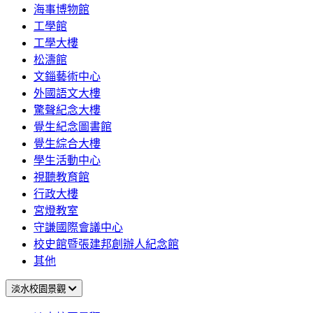
海事博物館
工學館
工學大樓
松濤館
文錙藝術中心
外國語文大樓
驚聲紀念大樓
覺生紀念圖書館
覺生綜合大樓
學生活動中心
視聽教育館
行政大樓
宮燈教室
守謙國際會議中心
校史館暨張建邦創辦人紀念館
其他
淡水校園景觀