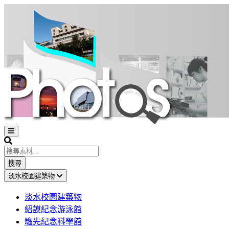
Open
sidebar
Search
搜尋
淡水校園建築物
淡水校園建築物
紹謨紀念游泳館
騮先紀念科學館