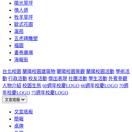
陽光草坪
情人道
牧羊草坪
歐式花園
瀛苑
五虎碑雕塑
福園
書卷廣場
海報街
台北校園
蘭陽校園建築物
蘭陽校園景觀
蘭陽校園活動
學術活
動
行政活動
校友活動
傑出表現
社團活動
學生活動
外賓參觀
人物介紹
校園生態
60週年校慶LOGO
66週年校慶LOGO
70週
年校慶LOGO
75週年校慶LOGO
文宣底板
文宣底板
簡報
桌牌