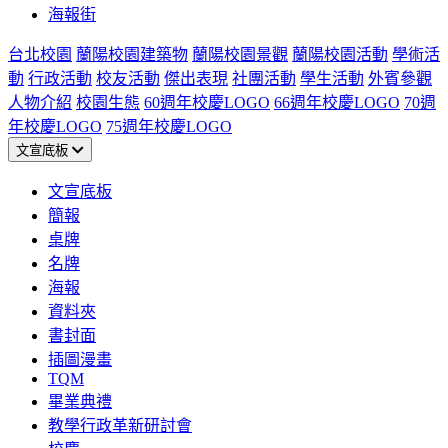
海報街
台北校園
蘭陽校園建築物
蘭陽校園景觀
蘭陽校園活動
學術活
動
行政活動
校友活動
傑出表現
社團活動
學生活動
外賓參觀
人物介紹
校園生態
60週年校慶LOGO
66週年校慶LOGO
70週
年校慶LOGO
75週年校慶LOGO
文宣底板
文宣底板
簡報
桌牌
名牌
海報
資料夾
書封面
插圖漫畫
TQM
畢業典禮
教學行政革新研討會