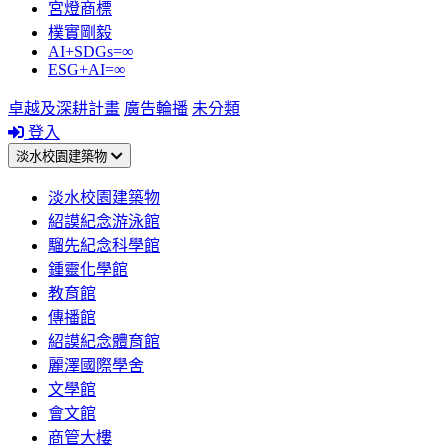
宮燈商標
樸實剛毅
AI+SDGs=∞
ESG+AI=∞
卓越及深耕計畫
廣告輪播
未分類
登入
淡水校園建築物
淡水校園建築物
紹謨紀念游泳館
騮先紀念科學館
鍾靈化學館
教育館
傳播館
紹謨紀念體育館
麗澤國際學舍
文學館
會文館
商管大樓