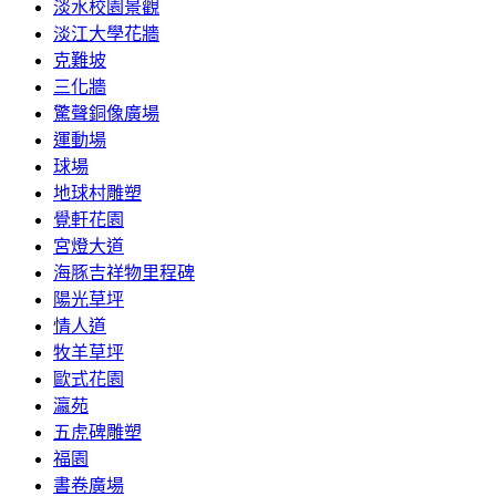
淡水校園景觀
淡江大學花牆
克難坡
三化牆
驚聲銅像廣場
運動場
球場
地球村雕塑
覺軒花園
宮燈大道
海豚吉祥物里程碑
陽光草坪
情人道
牧羊草坪
歐式花園
瀛苑
五虎碑雕塑
福園
書卷廣場