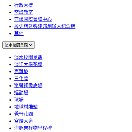
行政大樓
宮燈教室
守謙國際會議中心
校史館暨張建邦創辦人紀念館
其他
淡水校園景觀
淡水校園景觀
淡江大學花牆
克難坡
三化牆
驚聲銅像廣場
運動場
球場
地球村雕塑
覺軒花園
宮燈大道
海豚吉祥物里程碑