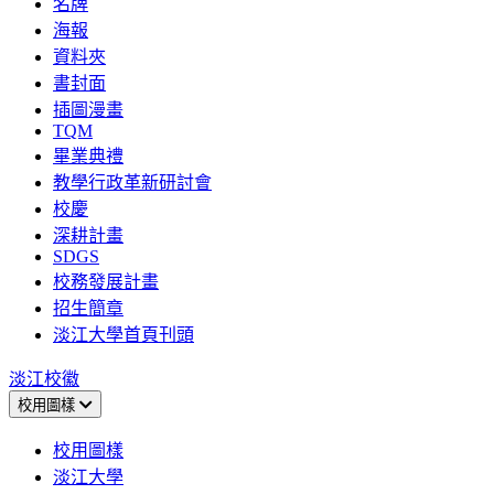
名牌
海報
資料夾
書封面
插圖漫畫
TQM
畢業典禮
教學行政革新研討會
校慶
深耕計畫
SDGS
校務發展計畫
招生簡章
淡江大學首頁刊頭
淡江校徽
校用圖樣
校用圖樣
淡江大學