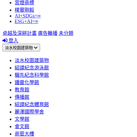
宮燈商標
樸實剛毅
AI+SDGs=∞
ESG+AI=∞
卓越及深耕計畫
廣告輪播
未分類
登入
淡水校園建築物
淡水校園建築物
紹謨紀念游泳館
騮先紀念科學館
鍾靈化學館
教育館
傳播館
紹謨紀念體育館
麗澤國際學舍
文學館
會文館
商管大樓