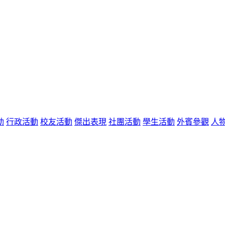
動
行政活動
校友活動
傑出表現
社團活動
學生活動
外賓參觀
人