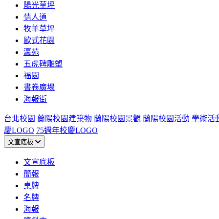
陽光草坪
情人道
牧羊草坪
歐式花園
瀛苑
五虎碑雕塑
福園
書卷廣場
海報街
台北校園
蘭陽校園建築物
蘭陽校園景觀
蘭陽校園活動
學術活
慶LOGO
75週年校慶LOGO
文宣底板
文宣底板
簡報
桌牌
名牌
海報