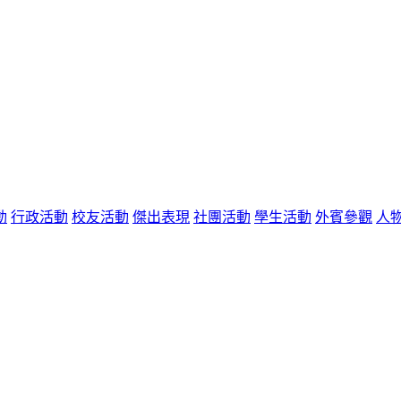
動
行政活動
校友活動
傑出表現
社團活動
學生活動
外賓參觀
人