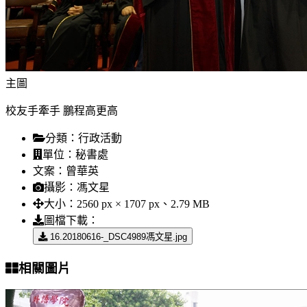
主圖
校友手牽手 鵬程高更高
分類：
行政活動
單位：
秘書處
文案：
曾華英
攝影：
馮文星
大小：
2560 px × 1707 px、2.79 MB
圖檔下載：
16.20180616-_DSC4989馮文星.jpg
相關圖片