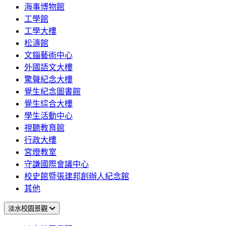
海事博物館
工學館
工學大樓
松濤館
文錙藝術中心
外國語文大樓
驚聲紀念大樓
覺生紀念圖書館
覺生綜合大樓
學生活動中心
視聽教育館
行政大樓
宮燈教室
守謙國際會議中心
校史館暨張建邦創辦人紀念館
其他
淡水校園景觀