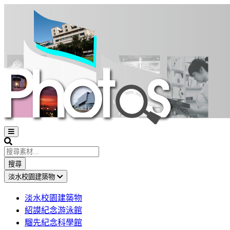
Open
sidebar
Search
搜尋
淡水校園建築物
淡水校園建築物
紹謨紀念游泳館
騮先紀念科學館