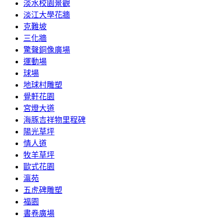
淡水校園景觀
淡江大學花牆
克難坡
三化牆
驚聲銅像廣場
運動場
球場
地球村雕塑
覺軒花園
宮燈大道
海豚吉祥物里程碑
陽光草坪
情人道
牧羊草坪
歐式花園
瀛苑
五虎碑雕塑
福園
書卷廣場