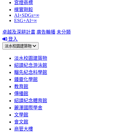
宮燈商標
樸實剛毅
AI+SDGs=∞
ESG+AI=∞
卓越及深耕計畫
廣告輪播
未分類
登入
淡水校園建築物
淡水校園建築物
紹謨紀念游泳館
騮先紀念科學館
鍾靈化學館
教育館
傳播館
紹謨紀念體育館
麗澤國際學舍
文學館
會文館
商管大樓