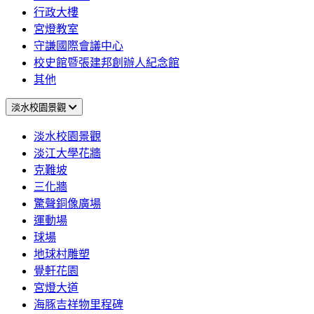
行政大樓
宮燈教室
守謙國際會議中心
校史館暨張建邦創辦人紀念館
其他
淡水校園景觀
淡水校園景觀
淡江大學花牆
克難坡
三化牆
驚聲銅像廣場
運動場
球場
地球村雕塑
覺軒花園
宮燈大道
海豚吉祥物里程碑