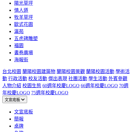
陽光草坪
情人道
牧羊草坪
歐式花園
瀛苑
五虎碑雕塑
福園
書卷廣場
海報街
台北校園
蘭陽校園建築物
蘭陽校園景觀
蘭陽校園活動
學術活
動
行政活動
校友活動
傑出表現
社團活動
學生活動
外賓參觀
人物介紹
校園生態
60週年校慶LOGO
66週年校慶LOGO
70週
年校慶LOGO
75週年校慶LOGO
文宣底板
文宣底板
簡報
桌牌