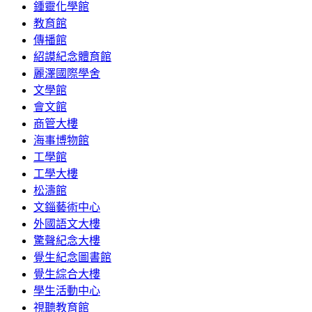
鍾靈化學館
教育館
傳播館
紹謨紀念體育館
麗澤國際學舍
文學館
會文館
商管大樓
海事博物館
工學館
工學大樓
松濤館
文錙藝術中心
外國語文大樓
驚聲紀念大樓
覺生紀念圖書館
覺生綜合大樓
學生活動中心
視聽教育館