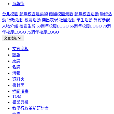
海報街
台北校園
蘭陽校園建築物
蘭陽校園景觀
蘭陽校園活動
學術活
動
行政活動
校友活動
傑出表現
社團活動
學生活動
外賓參觀
人物介紹
校園生態
60週年校慶LOGO
66週年校慶LOGO
70週
年校慶LOGO
75週年校慶LOGO
文宣底板
文宣底板
簡報
桌牌
名牌
海報
資料夾
書封面
插圖漫畫
TQM
畢業典禮
教學行政革新研討會