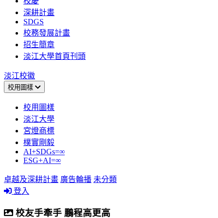
校慶
深耕計畫
SDGS
校務發展計畫
招生簡章
淡江大學首頁刊頭
淡江校徽
校用圖樣
校用圖樣
淡江大學
宮燈商標
樸實剛毅
AI+SDGs=∞
ESG+AI=∞
卓越及深耕計畫
廣告輪播
未分類
登入
校友手牽手 鵬程高更高