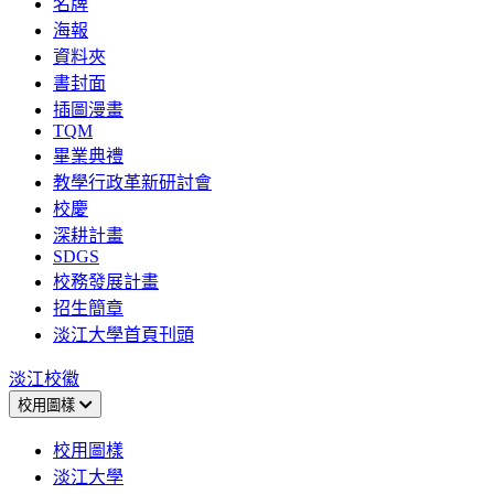
名牌
海報
資料夾
書封面
插圖漫畫
TQM
畢業典禮
教學行政革新研討會
校慶
深耕計畫
SDGS
校務發展計畫
招生簡章
淡江大學首頁刊頭
淡江校徽
校用圖樣
校用圖樣
淡江大學