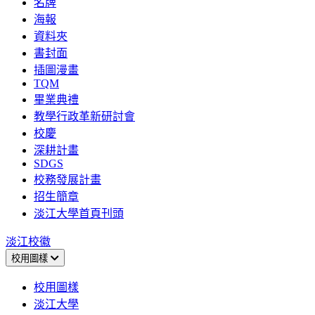
名牌
海報
資料夾
書封面
插圖漫畫
TQM
畢業典禮
教學行政革新研討會
校慶
深耕計畫
SDGS
校務發展計畫
招生簡章
淡江大學首頁刊頭
淡江校徽
校用圖樣
校用圖樣
淡江大學