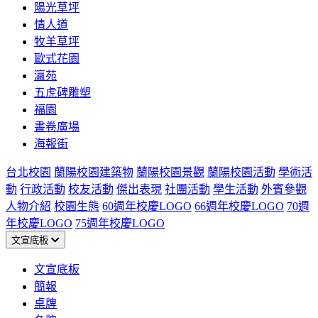
陽光草坪
情人道
牧羊草坪
歐式花園
瀛苑
五虎碑雕塑
福園
書卷廣場
海報街
台北校園
蘭陽校園建築物
蘭陽校園景觀
蘭陽校園活動
學術活
動
行政活動
校友活動
傑出表現
社團活動
學生活動
外賓參觀
人物介紹
校園生態
60週年校慶LOGO
66週年校慶LOGO
70週
年校慶LOGO
75週年校慶LOGO
文宣底板
文宣底板
簡報
桌牌