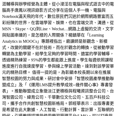
涯輔導與辦學經營為主體。從小浸淫在電腦與程式語言中的電
腦高手唐鳳以視訊錄影方式分享在這個人手一機、電腦與
Notebook滿天飛的年代，數位原民們沉迷於網際網路豐富而五
彩紛陳的世界，在雲端學習、娛樂，也在雲端交流、溝通。從
MSN、Skype、QQ到Line、Wechat…網路上虛擬的交流，文字
與貼圖串連的，是怎樣的人際關係？楊鎮華在「Learning
Analytics in MOOCs」專題裡指出，磨課師是新觀念、新模
式，改變的關鍵不在於技術，而在於觀念的轉換，從被動學習
轉變為主動學習，給學生足夠的學習時間、適當的學習輔導，
透過精熟練習，95%的學生都能跟上進度。學生每週依照課程
進度進行自我速度學習、參與線上學習活動，達到對該學習單
元的精熟目標。 值得一提的是，為彰顯本校長期以來在推展
智慧校園的努力與成果，研討會中安排「智慧校園產學推動聯
盟成立」及「《運用LMS提升教學成效─幾件關心事》專書發
表」。推動聯盟成立象徵淡江更積極與程曦資訊整合公司、台
灣智園公司、緯育公司、千華數位文化公司、五百戶科技公
司，攜手合作共創智慧校園新格局。郭經華表示：出版專書更
是希望在此大數據、人工智能、行動計算、雲計算、互聯網的
時代，引導教師認識與使用學習管理平台(LMS)，可以打造與