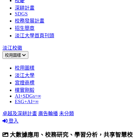
校慶
深耕計畫
SDGS
校務發展計畫
招生簡章
淡江大學首頁刊頭
淡江校徽
校用圖樣
校用圖樣
淡江大學
宮燈商標
樸實剛毅
AI+SDGs=∞
ESG+AI=∞
卓越及深耕計畫
廣告輪播
未分類
登入
大數據應用、校務研究、學習分析，共享智慧校