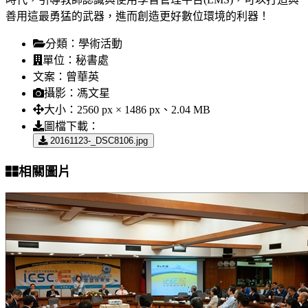
善用這最勇猛的武器，進而創造更好數位環境的利器！
分類：
學術活動
單位：
秘書處
文案：
曾華英
攝影：
馮文星
大小：
2560 px × 1486 px、2.04 MB
圖檔下載：
20161123-_DSC8106.jpg
相關圖片