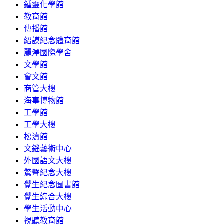
鍾靈化學館
教育館
傳播館
紹謨紀念體育館
麗澤國際學舍
文學館
會文館
商管大樓
海事博物館
工學館
工學大樓
松濤館
文錙藝術中心
外國語文大樓
驚聲紀念大樓
覺生紀念圖書館
覺生綜合大樓
學生活動中心
視聽教育館