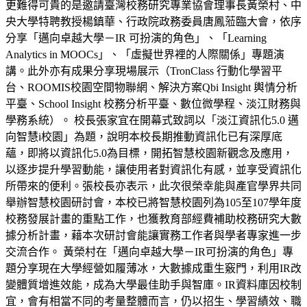
更難得可貴的是邀請臺灣校務研究專業協會理事長黃榮村、中
央大學特聘教授楊鎮華、行政院政務委員唐鳳蒞臨大會，依序
分享「邁向卓越大學－IR 可扮演的角色」、「Learning
Analytics in MOOCs」、「虛擬世界裡的人際關係」專題演
講。此外亦有成果分享現場展示（TronClass 行動化學習平
台、ROOMIS校園空間物聯網、解決方案Qbi Insight 輿情分析
平臺、School Insight 校務分析平臺、數位微學程、淡江財務與
學務系統）。 校長張家宜在開幕式致詞以「淡江資訊化5.0 邁
向智慧i校園」為題，說明本校長期推動資訊化已有深厚底
蘊，即將以資訊化5.0為目標，開拓智慧校園新觀念及應用，
以逐步提升學習動能，讓使用者對資訊化有感，並享受資訊化
所帶來的便利。張校長亦表示，此次很榮幸能與產官學界共同
舉辦智慧校園研討會，本校已將智慧校園列為105至107學年度
校務發展計畫的重點工作，也獲教育部經費補助校務研究大數
據分析計畫，藉本次研討會能讓實務工作者與學者專家進一步
交流合作。 黃榮村在「邁向卓越大學－IR可扮演的角色」專
題分享現在大學經營如履薄冰，大數據成重生竅門，利用IR改
變體質增進效能，成為大學最佳助手與智庫。IR資料庫因校制
宜，會有相當不同的考量整體而言，仍以招生、學習績效、職