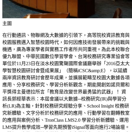
主圖
在行動通訊、物聯網及大數據的引領下，高等院校資訊教育與
校園服務邁入智慧校園時代，如何因應技術發展帶來的挑戰與
機遇，廣為專家學者與實務工作者所共同重視。為此本校聯合
優九聯盟、中華民國數位學習學會、台灣校務研究專業協會等
單位於11月23日在淡水校園驚聲國際會議廳舉辦「2016亞太大
學智慧校園研討會暨成果展」（簡稱iCSC&amp;E），以延續
兩岸資訊教育研討會歷年成果，並擴展範疇至校園大數據各項
應用、分享校務研究、學習分析新觀念，期能開創如諾貝爾和
平獎得主曼德拉所言「教育是改變世界最勇猛的武器」！ 資
訊長郭經華表示：本屆會議以大數據─校務研究(IR)與學習分
析(LR)為主軸，針對校務研究經驗分享、School Insight 校務研
究新體驗、文字分析於校務研究的應用、行動學習在翻轉教室
的應用與案例分析、TronClass LMS2.0 學習分析新體驗、運用
LMS提升教學成效─學習先期預警iSignal等面向進行2場論壇。