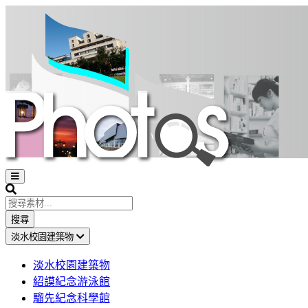
Open
sidebar
Search
搜尋
淡水校園建築物
淡水校園建築物
紹謨紀念游泳館
騮先紀念科學館