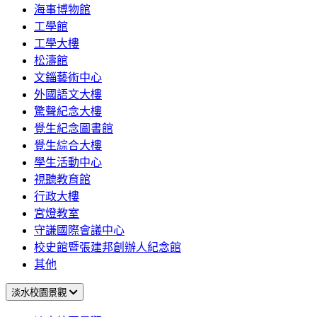
海事博物館
工學館
工學大樓
松濤館
文錙藝術中心
外國語文大樓
驚聲紀念大樓
覺生紀念圖書館
覺生綜合大樓
學生活動中心
視聽教育館
行政大樓
宮燈教室
守謙國際會議中心
校史館暨張建邦創辦人紀念館
其他
淡水校園景觀