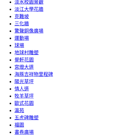
淡水校園景觀
淡江大學花牆
克難坡
三化牆
驚聲銅像廣場
運動場
球場
地球村雕塑
覺軒花園
宮燈大道
海豚吉祥物里程碑
陽光草坪
情人道
牧羊草坪
歐式花園
瀛苑
五虎碑雕塑
福園
書卷廣場