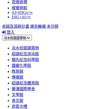
宮燈商標
樸實剛毅
AI+SDGs=∞
ESG+AI=∞
卓越及深耕計畫
廣告輪播
未分類
登入
淡水校園建築物
淡水校園建築物
紹謨紀念游泳館
騮先紀念科學館
鍾靈化學館
教育館
傳播館
紹謨紀念體育館
麗澤國際學舍
文學館
會文館
商管大樓