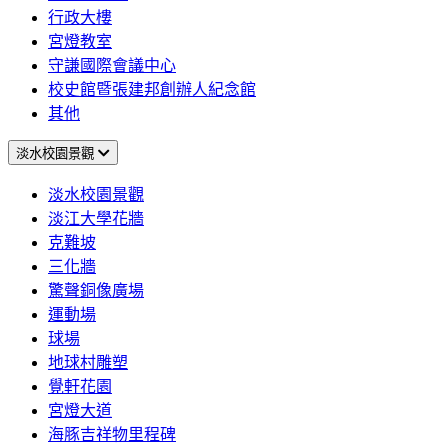
行政大樓
宮燈教室
守謙國際會議中心
校史館暨張建邦創辦人紀念館
其他
淡水校園景觀
淡水校園景觀
淡江大學花牆
克難坡
三化牆
驚聲銅像廣場
運動場
球場
地球村雕塑
覺軒花園
宮燈大道
海豚吉祥物里程碑