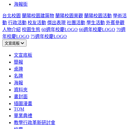
海報街
台北校園
蘭陽校園建築物
蘭陽校園景觀
蘭陽校園活動
學術活
動
行政活動
校友活動
傑出表現
社團活動
學生活動
外賓參觀
人物介紹
校園生態
60週年校慶LOGO
66週年校慶LOGO
70週
年校慶LOGO
75週年校慶LOGO
文宣底板
文宣底板
簡報
桌牌
名牌
海報
資料夾
書封面
插圖漫畫
TQM
畢業典禮
教學行政革新研討會