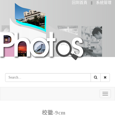
回到首頁
系統管理
||
Toggle
naviga
校徽-9cm