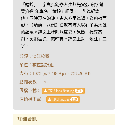
「鐘鈴」二字與張創辦人建邦先父張鳴(字驚
聲)的稚年學名「鐘鈴」相同，一則為紀念
他，同時現在的鈴，古人亦用為鐸，為施教而
設，《論語．八佾》篇就有時人以孔子為木鐸
的記載。鐘之上端附以雙翼，象徵「振翼高
飛，突飛猛進」的精神。鐘之上鐫「淡江」二
字。
分類：淡江校徽
單位：數位設計組
大小：1073 px * 1069 px、737.26 KB
點閱次數：136
圖檔下載：
TKU-logo-9cm.jpg
571
原始檔下載：
TKU-logo.ai
159
詳細資訊