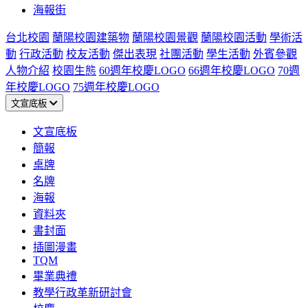
海報街
台北校園
蘭陽校園建築物
蘭陽校園景觀
蘭陽校園活動
學術活
動
行政活動
校友活動
傑出表現
社團活動
學生活動
外賓參觀
人物介紹
校園生態
60週年校慶LOGO
66週年校慶LOGO
70週
年校慶LOGO
75週年校慶LOGO
文宣底板
文宣底板
簡報
桌牌
名牌
海報
資料夾
書封面
插圖漫畫
TQM
畢業典禮
教學行政革新研討會