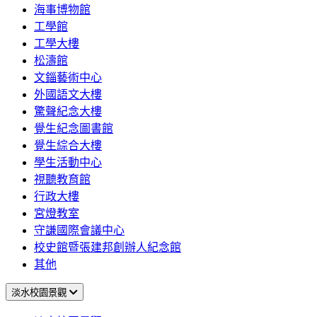
海事博物館
工學館
工學大樓
松濤館
文錙藝術中心
外國語文大樓
驚聲紀念大樓
覺生紀念圖書館
覺生綜合大樓
學生活動中心
視聽教育館
行政大樓
宮燈教室
守謙國際會議中心
校史館暨張建邦創辦人紀念館
其他
淡水校園景觀