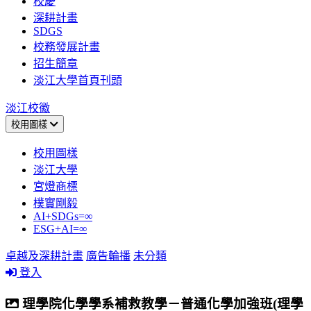
校慶
深耕計畫
SDGS
校務發展計畫
招生簡章
淡江大學首頁刊頭
淡江校徽
校用圖樣
校用圖樣
淡江大學
宮燈商標
樸實剛毅
AI+SDGs=∞
ESG+AI=∞
卓越及深耕計畫
廣告輪播
未分類
登入
理學院化學學系補救教學－普通化學加強班(理學