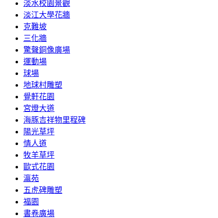
淡水校園景觀
淡江大學花牆
克難坡
三化牆
驚聲銅像廣場
運動場
球場
地球村雕塑
覺軒花園
宮燈大道
海豚吉祥物里程碑
陽光草坪
情人道
牧羊草坪
歐式花園
瀛苑
五虎碑雕塑
福園
書卷廣場