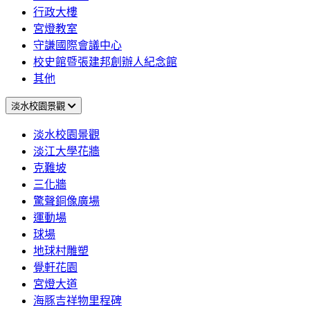
行政大樓
宮燈教室
守謙國際會議中心
校史館暨張建邦創辦人紀念館
其他
淡水校園景觀
淡水校園景觀
淡江大學花牆
克難坡
三化牆
驚聲銅像廣場
運動場
球場
地球村雕塑
覺軒花園
宮燈大道
海豚吉祥物里程碑