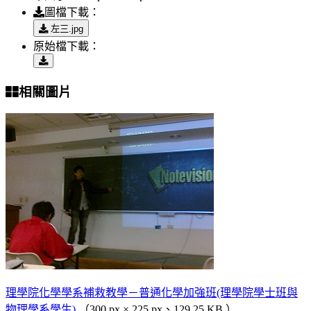
圖檔下載：
左三.jpg
原始檔下載：
相關圖片
理學院化學學系補救教學－普通化學加強班(理學院學士班與
物理學系學生)
（300 px × 225 px、129.25 KB ）