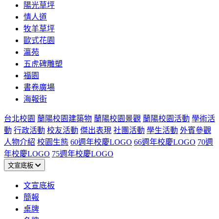
陽光草坪
情人道
牧羊草坪
歐式花園
瀛苑
五虎碑雕塑
福園
書卷廣場
海報街
台北校園
蘭陽校園建築物
蘭陽校園景觀
蘭陽校園活動
學術活
動
行政活動
校友活動
傑出表現
社團活動
學生活動
外賓參觀
人物介紹
校園生態
60週年校慶LOGO
66週年校慶LOGO
70週
年校慶LOGO
75週年校慶LOGO
文宣底板
文宣底板
簡報
桌牌