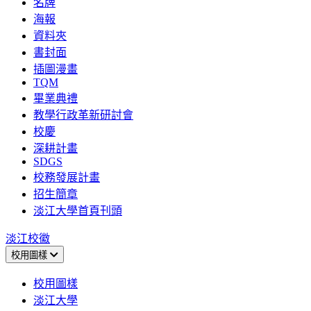
名牌
海報
資料夾
書封面
插圖漫畫
TQM
畢業典禮
教學行政革新研討會
校慶
深耕計畫
SDGS
校務發展計畫
招生簡章
淡江大學首頁刊頭
淡江校徽
校用圖樣
校用圖樣
淡江大學