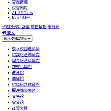
宮燈商標
樸實剛毅
AI+SDGs=∞
ESG+AI=∞
卓越及深耕計畫
廣告輪播
未分類
登入
淡水校園建築物
淡水校園建築物
紹謨紀念游泳館
騮先紀念科學館
鍾靈化學館
教育館
傳播館
紹謨紀念體育館
麗澤國際學舍
文學館
會文館
商管大樓