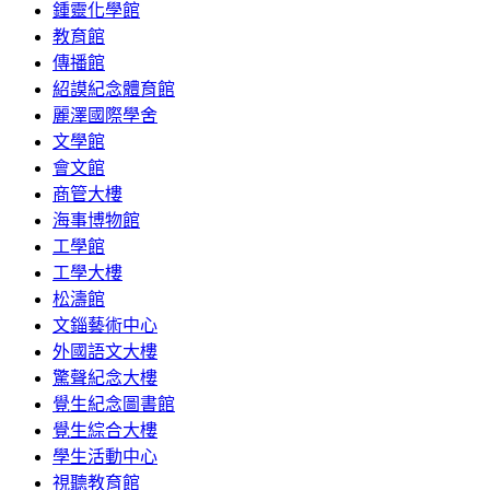
鍾靈化學館
教育館
傳播館
紹謨紀念體育館
麗澤國際學舍
文學館
會文館
商管大樓
海事博物館
工學館
工學大樓
松濤館
文錙藝術中心
外國語文大樓
驚聲紀念大樓
覺生紀念圖書館
覺生綜合大樓
學生活動中心
視聽教育館