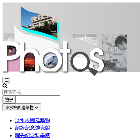
Open
sidebar
Search
搜尋
淡水校園建築物
淡水校園建築物
紹謨紀念游泳館
騮先紀念科學館