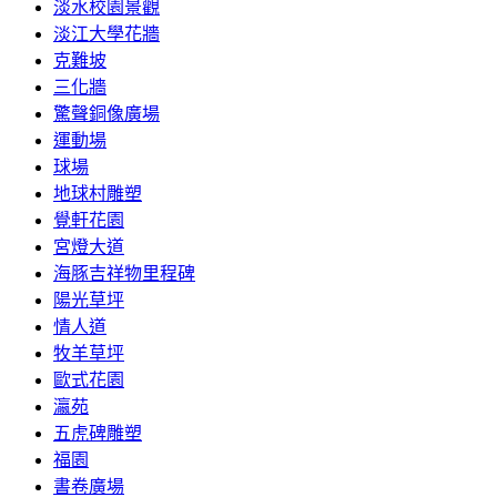
淡水校園景觀
淡江大學花牆
克難坡
三化牆
驚聲銅像廣場
運動場
球場
地球村雕塑
覺軒花園
宮燈大道
海豚吉祥物里程碑
陽光草坪
情人道
牧羊草坪
歐式花園
瀛苑
五虎碑雕塑
福園
書卷廣場