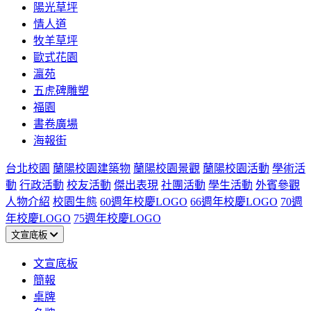
陽光草坪
情人道
牧羊草坪
歐式花園
瀛苑
五虎碑雕塑
福園
書卷廣場
海報街
台北校園
蘭陽校園建築物
蘭陽校園景觀
蘭陽校園活動
學術活
動
行政活動
校友活動
傑出表現
社團活動
學生活動
外賓參觀
人物介紹
校園生態
60週年校慶LOGO
66週年校慶LOGO
70週
年校慶LOGO
75週年校慶LOGO
文宣底板
文宣底板
簡報
桌牌