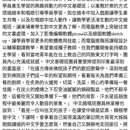
學員產生學習的興趣與動力的中文基礎班；以寓教於樂的方式
透過繪本和唱遊引導學員學習，如在繪本中加入戲劇讓學生產
生共鳴，以及在唱遊中加入動作，讓教學更活潑生動的中文繪
唱班，讓柬埔寨學生對中文更為了解。而電腦教學上突破往常
的文書處理，加入了影像編輯軟體picasa以及繪圖軟體sketch
up，讓學員學習更多的軟體應用技能；而電腦進階班課程設計
以輔導翻譯教學，希望養成種子教師，在我們離開後能持續自
主學習，看到當地青年能在台上教自己的同胞柬文打字時，團
員內心充滿成就感。 中文基礎班團員曹雯婷提到印象最深刻
的畫面是：「在遠方傳來佛院孩子們的歡迎歌聲中，深刻地感
受到佛院孩子們這一年的盼望和期待。看著每天為我們準備三
餐的廚師，在炙熱的火爐旁，切菜、洗菜，用心的準備每一餐
佳餚，在炭火的煙燻之下忍受油膩膩的鍋碗瓢盆，他們不辭辛
勞，這餐吃完又開始準備下一餐，他們的背影、汗水是這趟旅
程中最美麗而令人動容的景象。」 中文繪唱班團員林家榛也
說到：「看見一位叫信文的孩子，在課堂中總是認真、積極學
習中文，下課時，會拿著自己寫得滿滿的筆記問大哥哥大姊姊
剛剛講過的中文字要怎麼寫，然後自己又靜靜地走回座位，將