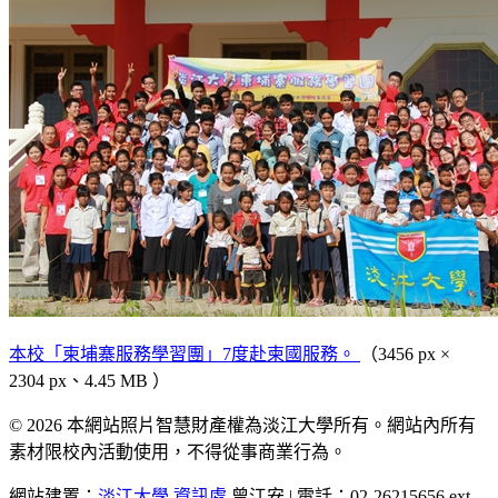
本校「柬埔寨服務學習團」7度赴柬國服務。
（3456 px ×
2304 px、4.45 MB ）
© 2026 本網站照片智慧財產權為淡江大學所有。網站內所有
素材限校內活動使用，不得從事商業行為。
網站建置：
淡江大學
資訊處
曾江安 | 電話：02-26215656 ext