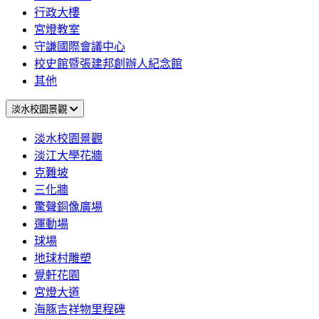
行政大樓
宮燈教室
守謙國際會議中心
校史館暨張建邦創辦人紀念館
其他
淡水校園景觀
淡水校園景觀
淡江大學花牆
克難坡
三化牆
驚聲銅像廣場
運動場
球場
地球村雕塑
覺軒花園
宮燈大道
海豚吉祥物里程碑