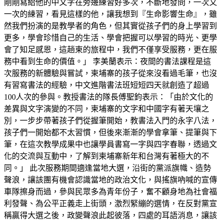
剛剛寫給他的中文字在旁邊練習好多次，不斷地發問，一次又
一次的練習，看見這樣的他，讓我想到『生命影響生命』，雖
然我們扮演的是教學者的角色，但其實從孩子們的身上學習到
更多，學會珍惜自己的生活、學會把握可以學習的時光、更學
會了知足感恩，這趟柬的旅程中，我們不僅享受服務，更在服
務中看到生命的價值。」 李美蘭表示：夜間的書法課程是這
次服務的新體驗與嘗試，柬埔寨的孩子從來沒看過毛筆，也沒
有習寫書法的經驗，中文進階書法班短短四天就創造了超過
100人次的參與。教授書法的隊長傅聖鈞表示：「由於文化的
差異與文字演變的不同，柬埔寨的文字和中國字有著天壤之
別，一步步帶著孩子們從握筆開始，教書法入門的永字八法，
孩子們一開始都不太習慣，但後來漸漸的學會拿筆、提筆與下
筆，在這次教學成果中也讓學員書寫一字與四字春聯，透過文
化的交流與互動中，了解到柬埔寨新年和台灣有著極大的不
同。」 此次服務期間適逢當地大選，沿街的黨派旗幟、造勢
聲浪，讓該團有機會認識當地的政治文化，與搖旗吶喊的宣傳
車隊擦身而過，參與民眾多為青年份子，奮不顧身地為社會福
利發聲、為公平正義走上街頭，激烈緊繃的選情，在反對黨宣
稱贏得大選之後，政變聲浪此起彼落，四處的耳語消息，讓該