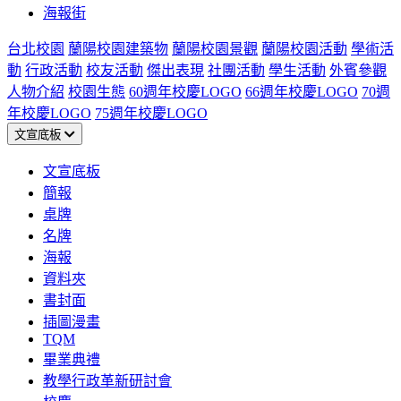
海報街
台北校園
蘭陽校園建築物
蘭陽校園景觀
蘭陽校園活動
學術活
動
行政活動
校友活動
傑出表現
社團活動
學生活動
外賓參觀
人物介紹
校園生態
60週年校慶LOGO
66週年校慶LOGO
70週
年校慶LOGO
75週年校慶LOGO
文宣底板
文宣底板
簡報
桌牌
名牌
海報
資料夾
書封面
插圖漫畫
TQM
畢業典禮
教學行政革新研討會