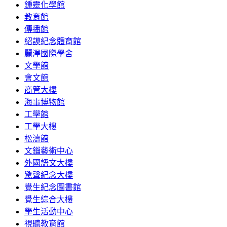
鍾靈化學館
教育館
傳播館
紹謨紀念體育館
麗澤國際學舍
文學館
會文館
商管大樓
海事博物館
工學館
工學大樓
松濤館
文錙藝術中心
外國語文大樓
驚聲紀念大樓
覺生紀念圖書館
覺生綜合大樓
學生活動中心
視聽教育館