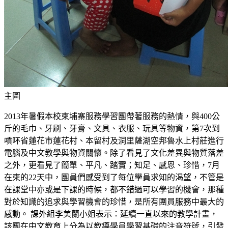
主圖
2013年暑假本校柬埔寨服務學習團帶著服務的熱情，與400公
斤的毛巾、牙刷、牙膏、文具、衣服、玩具等物資，第7次到
嗊吥省蓮花市蓮花村、本留村及洞里薩湖空邦魯水上村莊進行
電腦及中文教學與物資關懷。除了看見了文化差異與物質落差
之外，更看見了簡單、平凡、踏實；知足、感恩、珍惜，7月
在柬的22天中，團員們感受到了每位學員求知的渴望，不管是
在課堂中亦或是下課的時候，都不錯過可以學習的機會，那種
對於知識的追求與學習機會的珍惜，是所有團員服務中最大的
感動。 課外組李美蘭小姐表示：延續一直以來的教學計畫，
該團在中文教育上分為以教導學員學習基礎的注音符號，引發