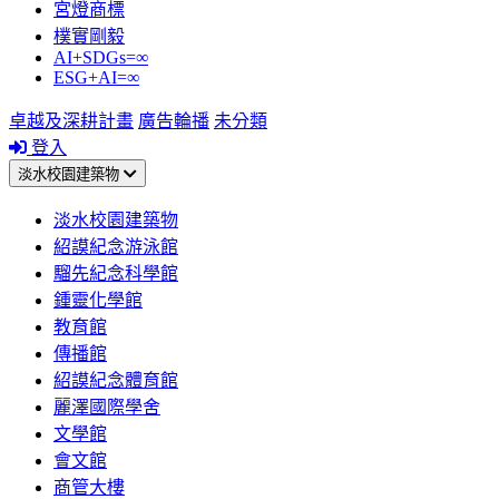
宮燈商標
樸實剛毅
AI+SDGs=∞
ESG+AI=∞
卓越及深耕計畫
廣告輪播
未分類
登入
淡水校園建築物
淡水校園建築物
紹謨紀念游泳館
騮先紀念科學館
鍾靈化學館
教育館
傳播館
紹謨紀念體育館
麗澤國際學舍
文學館
會文館
商管大樓