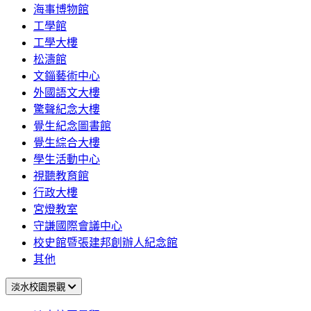
海事博物館
工學館
工學大樓
松濤館
文錙藝術中心
外國語文大樓
驚聲紀念大樓
覺生紀念圖書館
覺生綜合大樓
學生活動中心
視聽教育館
行政大樓
宮燈教室
守謙國際會議中心
校史館暨張建邦創辦人紀念館
其他
淡水校園景觀