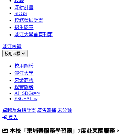
校慶
深耕計畫
SDGS
校務發展計畫
招生簡章
淡江大學首頁刊頭
淡江校徽
校用圖樣
校用圖樣
淡江大學
宮燈商標
樸實剛毅
AI+SDGs=∞
ESG+AI=∞
卓越及深耕計畫
廣告輪播
未分類
登入
本校「柬埔寨服務學習團」7度赴柬國服務。