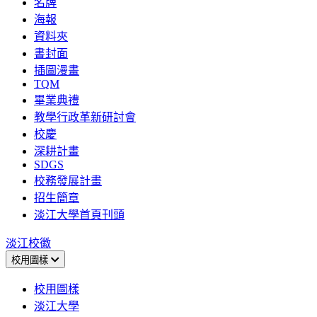
名牌
海報
資料夾
書封面
插圖漫畫
TQM
畢業典禮
教學行政革新研討會
校慶
深耕計畫
SDGS
校務發展計畫
招生簡章
淡江大學首頁刊頭
淡江校徽
校用圖樣
校用圖樣
淡江大學