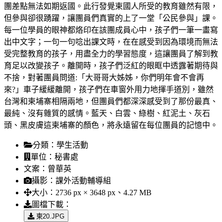
團差點無法如期返國。此行發覺柬國人所受的教育雖然有限，
但參與卻很踴躍，讓團員們真實的上了一堂「公民參與」課。
每一位學員的眼神都烙印在該團成員心中，孩子們一筆一畫寫
出中文字；一句一句唸出課文時，在在感受到因為環境而無法
受完整教育的孩子，用盡全力的學習態度，這讓團員了解到教
育足以改變孩子。離開時，孩子們泛紅的眼眶中透露著期待與
不捨，對著團員問道:「大哥哥大姊姊，你們明年會不會再
來?」車子緩緩離開，孩子們在車窗外用力地揮手道別，雖然
台灣和柬埔寨相隔兩地，但團員們都深深感受到了那份最真、
最純、沒有雜質的感情。藍天、白雲、綠樹、紅泥土、灰石
頭、黑皮膚這柬埔寨的顏色，將永遠留在每位團員的記憶中。
分類：
學生活動
單位：
秘書處
文案：
曾華英
攝影：
課外活動輔導組
大小：
2736 px × 3648 px、4.27 MB
圖檔下載：
柬20.JPG