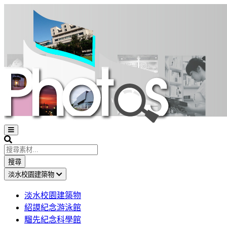
Open
sidebar
Search
搜尋
淡水校園建築物
淡水校園建築物
紹謨紀念游泳館
騮先紀念科學館