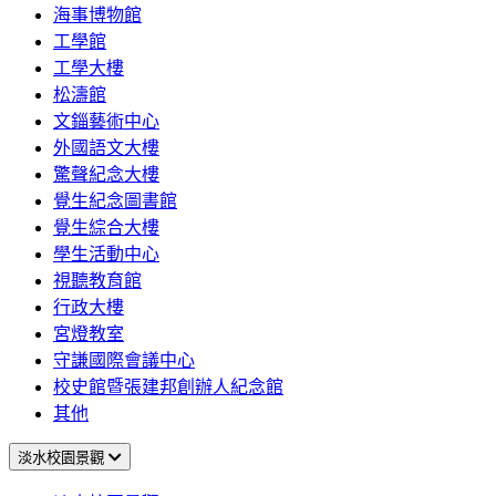
海事博物館
工學館
工學大樓
松濤館
文錙藝術中心
外國語文大樓
驚聲紀念大樓
覺生紀念圖書館
覺生綜合大樓
學生活動中心
視聽教育館
行政大樓
宮燈教室
守謙國際會議中心
校史館暨張建邦創辦人紀念館
其他
淡水校園景觀