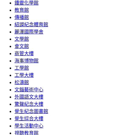
鍾靈化學館
教育館
傳播館
紹謨紀念體育館
麗澤國際學舍
文學館
會文館
商管大樓
海事博物館
工學館
工學大樓
松濤館
文錙藝術中心
外國語文大樓
驚聲紀念大樓
覺生紀念圖書館
覺生綜合大樓
學生活動中心
視聽教育館