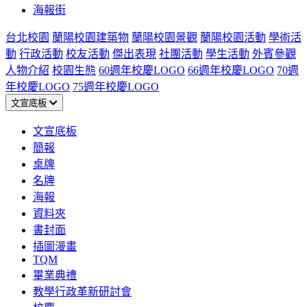
海報街
台北校園
蘭陽校園建築物
蘭陽校園景觀
蘭陽校園活動
學術活
動
行政活動
校友活動
傑出表現
社團活動
學生活動
外賓參觀
人物介紹
校園生態
60週年校慶LOGO
66週年校慶LOGO
70週
年校慶LOGO
75週年校慶LOGO
文宣底板
文宣底板
簡報
桌牌
名牌
海報
資料夾
書封面
插圖漫畫
TQM
畢業典禮
教學行政革新研討會