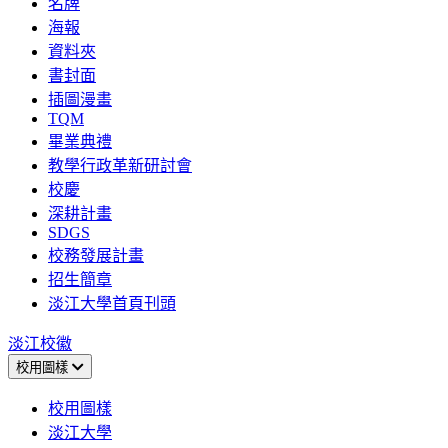
名牌
海報
資料夾
書封面
插圖漫畫
TQM
畢業典禮
教學行政革新研討會
校慶
深耕計畫
SDGS
校務發展計畫
招生簡章
淡江大學首頁刊頭
淡江校徽
校用圖樣
校用圖樣
淡江大學