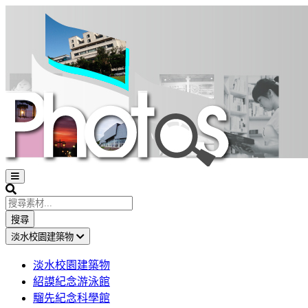
Open
sidebar
Search
搜尋
淡水校園建築物
淡水校園建築物
紹謨紀念游泳館
騮先紀念科學館