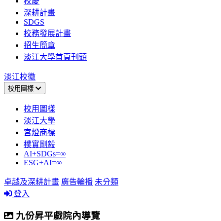
校慶
深耕計畫
SDGS
校務發展計畫
招生簡章
淡江大學首頁刊頭
淡江校徽
校用圖樣
校用圖樣
淡江大學
宮燈商標
樸實剛毅
AI+SDGs=∞
ESG+AI=∞
卓越及深耕計畫
廣告輪播
未分類
登入
九份昇平戲院內導覽