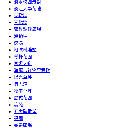
淡水校園景觀
淡江大學花牆
克難坡
三化牆
驚聲銅像廣場
運動場
球場
地球村雕塑
覺軒花園
宮燈大道
海豚吉祥物里程碑
陽光草坪
情人道
牧羊草坪
歐式花園
瀛苑
五虎碑雕塑
福園
書卷廣場