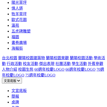
陽光草坪
情人道
牧羊草坪
歐式花園
瀛苑
五虎碑雕塑
福園
書卷廣場
海報街
台北校園
蘭陽校園建築物
蘭陽校園景觀
蘭陽校園活動
學術活
動
行政活動
校友活動
傑出表現
社團活動
學生活動
外賓參觀
人物介紹
校園生態
60週年校慶LOGO
66週年校慶LOGO
70週
年校慶LOGO
75週年校慶LOGO
文宣底板
文宣底板
簡報
桌牌