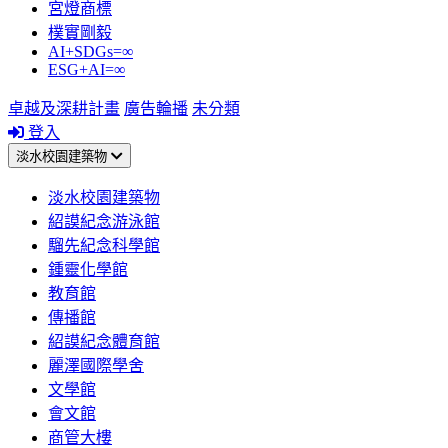
宮燈商標
樸實剛毅
AI+SDGs=∞
ESG+AI=∞
卓越及深耕計畫
廣告輪播
未分類
登入
淡水校園建築物
淡水校園建築物
紹謨紀念游泳館
騮先紀念科學館
鍾靈化學館
教育館
傳播館
紹謨紀念體育館
麗澤國際學舍
文學館
會文館
商管大樓