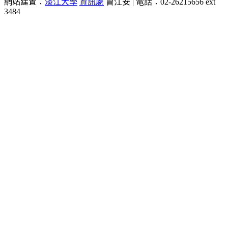
網站建置：
淡江大學
資訊處
曾江安 | 電話：02-26215656 ext
3484