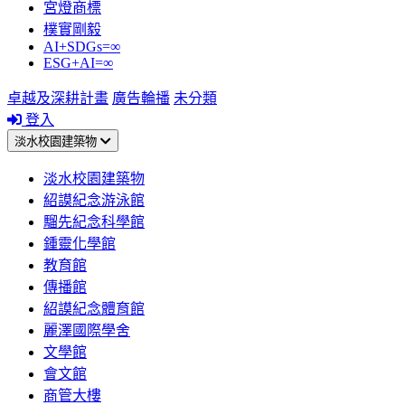
宮燈商標
樸實剛毅
AI+SDGs=∞
ESG+AI=∞
卓越及深耕計畫
廣告輪播
未分類
登入
淡水校園建築物
淡水校園建築物
紹謨紀念游泳館
騮先紀念科學館
鍾靈化學館
教育館
傳播館
紹謨紀念體育館
麗澤國際學舍
文學館
會文館
商管大樓