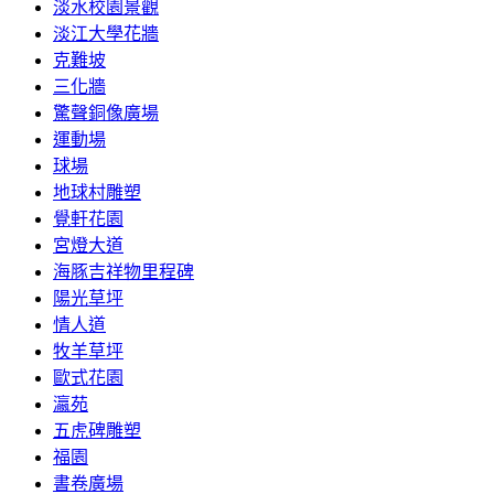
淡水校園景觀
淡江大學花牆
克難坡
三化牆
驚聲銅像廣場
運動場
球場
地球村雕塑
覺軒花園
宮燈大道
海豚吉祥物里程碑
陽光草坪
情人道
牧羊草坪
歐式花園
瀛苑
五虎碑雕塑
福園
書卷廣場