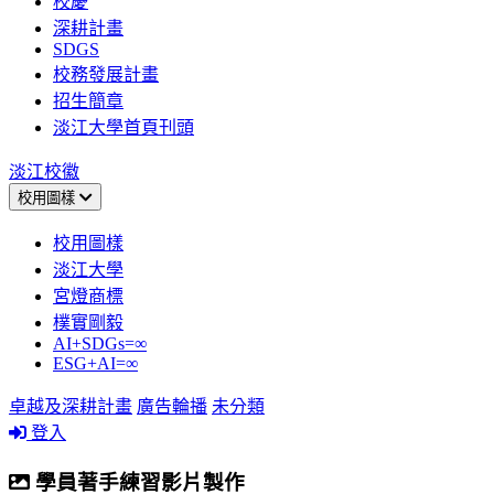
校慶
深耕計畫
SDGS
校務發展計畫
招生簡章
淡江大學首頁刊頭
淡江校徽
校用圖樣
校用圖樣
淡江大學
宮燈商標
樸實剛毅
AI+SDGs=∞
ESG+AI=∞
卓越及深耕計畫
廣告輪播
未分類
登入
學員著手練習影片製作