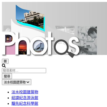
Open
sidebar
Search
搜尋
淡水校園建築物
淡水校園建築物
紹謨紀念游泳館
騮先紀念科學館