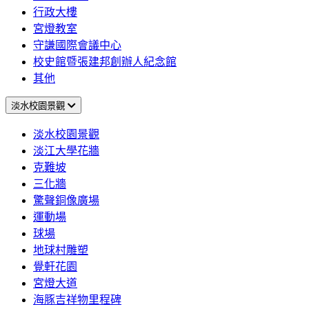
行政大樓
宮燈教室
守謙國際會議中心
校史館暨張建邦創辦人紀念館
其他
淡水校園景觀
淡水校園景觀
淡江大學花牆
克難坡
三化牆
驚聲銅像廣場
運動場
球場
地球村雕塑
覺軒花園
宮燈大道
海豚吉祥物里程碑