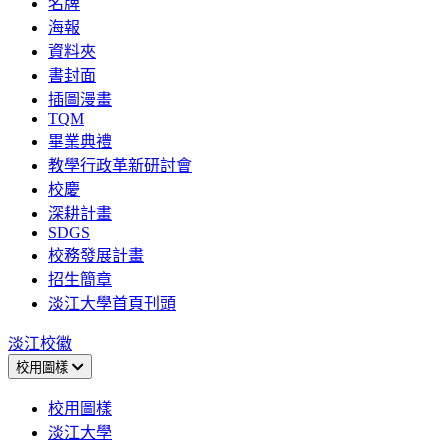
名牌
海報
資料夾
書封面
插圖漫畫
TQM
畢業典禮
教學行政革新研討會
校慶
深耕計畫
SDGS
校務發展計畫
招生簡章
淡江大學首頁刊頭
淡江校徽
校用圖樣
校用圖樣
淡江大學