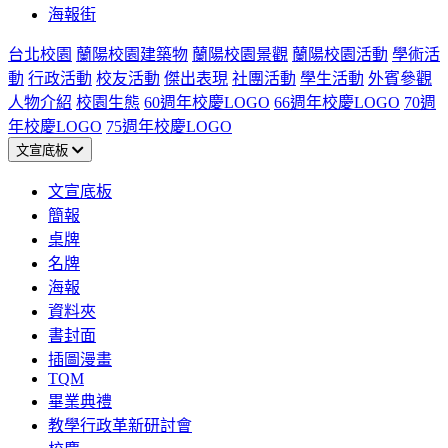
海報街
台北校園
蘭陽校園建築物
蘭陽校園景觀
蘭陽校園活動
學術活
動
行政活動
校友活動
傑出表現
社團活動
學生活動
外賓參觀
人物介紹
校園生態
60週年校慶LOGO
66週年校慶LOGO
70週
年校慶LOGO
75週年校慶LOGO
文宣底板
文宣底板
簡報
桌牌
名牌
海報
資料夾
書封面
插圖漫畫
TQM
畢業典禮
教學行政革新研討會