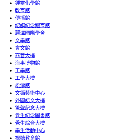
鍾靈化學館
教育館
傳播館
紹謨紀念體育館
麗澤國際學舍
文學館
會文館
商管大樓
海事博物館
工學館
工學大樓
松濤館
文錙藝術中心
外國語文大樓
驚聲紀念大樓
覺生紀念圖書館
覺生綜合大樓
學生活動中心
視聽教育館