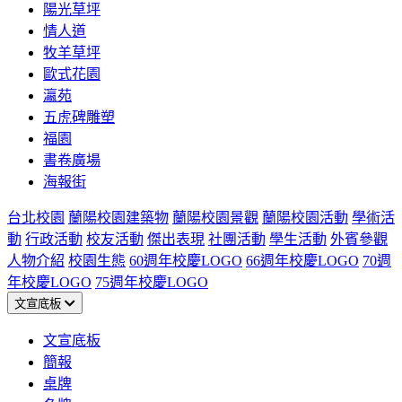
陽光草坪
情人道
牧羊草坪
歐式花園
瀛苑
五虎碑雕塑
福園
書卷廣場
海報街
台北校園
蘭陽校園建築物
蘭陽校園景觀
蘭陽校園活動
學術活
動
行政活動
校友活動
傑出表現
社團活動
學生活動
外賓參觀
人物介紹
校園生態
60週年校慶LOGO
66週年校慶LOGO
70週
年校慶LOGO
75週年校慶LOGO
文宣底板
文宣底板
簡報
桌牌