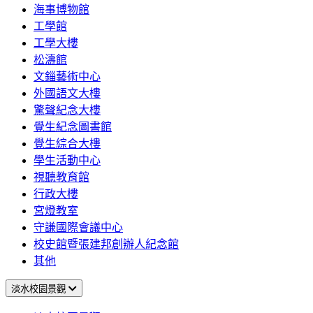
海事博物館
工學館
工學大樓
松濤館
文錙藝術中心
外國語文大樓
驚聲紀念大樓
覺生紀念圖書館
覺生綜合大樓
學生活動中心
視聽教育館
行政大樓
宮燈教室
守謙國際會議中心
校史館暨張建邦創辦人紀念館
其他
淡水校園景觀