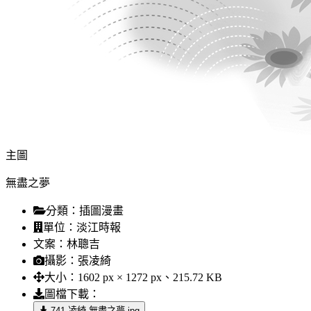
主圖
無盡之夢
分類：
插圖漫畫
單位：
淡江時報
文案：
林聰吉
攝影：
張凌綺
大小：
1602 px × 1272 px、215.72 KB
圖檔下載：
741-凌綺-無盡之夢.jpg