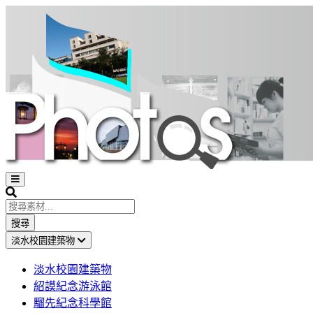
Open
sidebar
Search
搜尋
淡水校園建築物
淡水校園建築物
紹謨紀念游泳館
騮先紀念科學館