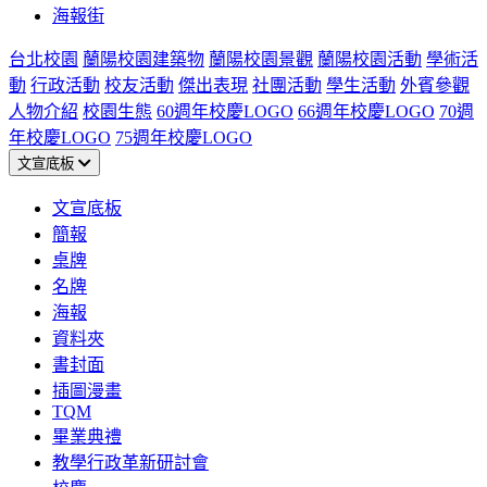
海報街
台北校園
蘭陽校園建築物
蘭陽校園景觀
蘭陽校園活動
學術活
動
行政活動
校友活動
傑出表現
社團活動
學生活動
外賓參觀
人物介紹
校園生態
60週年校慶LOGO
66週年校慶LOGO
70週
年校慶LOGO
75週年校慶LOGO
文宣底板
文宣底板
簡報
桌牌
名牌
海報
資料夾
書封面
插圖漫畫
TQM
畢業典禮
教學行政革新研討會