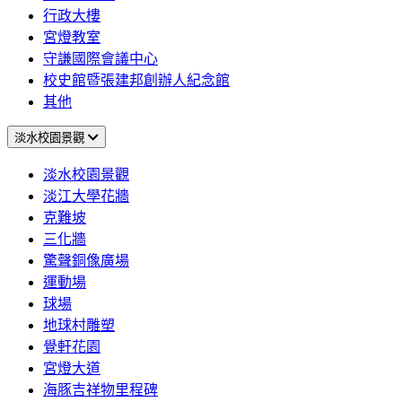
行政大樓
宮燈教室
守謙國際會議中心
校史館暨張建邦創辦人紀念館
其他
淡水校園景觀
淡水校園景觀
淡江大學花牆
克難坡
三化牆
驚聲銅像廣場
運動場
球場
地球村雕塑
覺軒花園
宮燈大道
海豚吉祥物里程碑