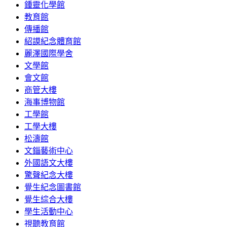
鍾靈化學館
教育館
傳播館
紹謨紀念體育館
麗澤國際學舍
文學館
會文館
商管大樓
海事博物館
工學館
工學大樓
松濤館
文錙藝術中心
外國語文大樓
驚聲紀念大樓
覺生紀念圖書館
覺生綜合大樓
學生活動中心
視聽教育館