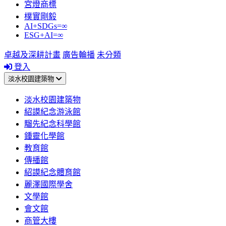
宮燈商標
樸實剛毅
AI+SDGs=∞
ESG+AI=∞
卓越及深耕計畫
廣告輪播
未分類
登入
淡水校園建築物
淡水校園建築物
紹謨紀念游泳館
騮先紀念科學館
鍾靈化學館
教育館
傳播館
紹謨紀念體育館
麗澤國際學舍
文學館
會文館
商管大樓