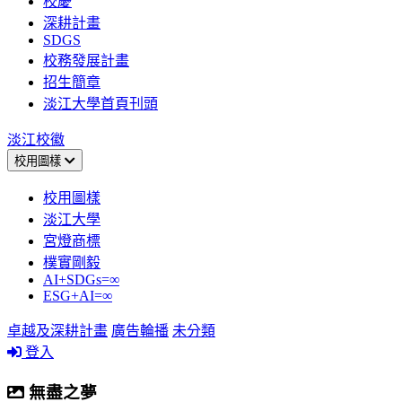
校慶
深耕計畫
SDGS
校務發展計畫
招生簡章
淡江大學首頁刊頭
淡江校徽
校用圖樣
校用圖樣
淡江大學
宮燈商標
樸實剛毅
AI+SDGs=∞
ESG+AI=∞
卓越及深耕計畫
廣告輪播
未分類
登入
無盡之夢