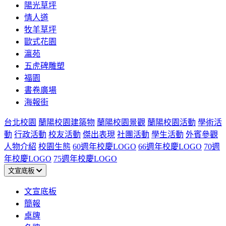
陽光草坪
情人道
牧羊草坪
歐式花園
瀛苑
五虎碑雕塑
福園
書卷廣場
海報街
台北校園
蘭陽校園建築物
蘭陽校園景觀
蘭陽校園活動
學術活
動
行政活動
校友活動
傑出表現
社團活動
學生活動
外賓參觀
人物介紹
校園生態
60週年校慶LOGO
66週年校慶LOGO
70週
年校慶LOGO
75週年校慶LOGO
文宣底板
文宣底板
簡報
桌牌