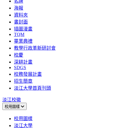
名牌
海報
資料夾
書封面
插圖漫畫
TQM
畢業典禮
教學行政革新研討會
校慶
深耕計畫
SDGS
校務發展計畫
招生簡章
淡江大學首頁刊頭
淡江校徽
校用圖樣
校用圖樣
淡江大學