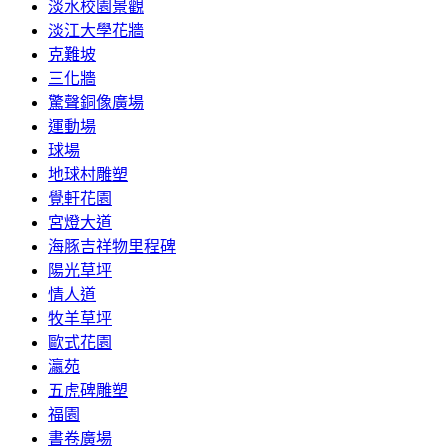
淡水校園景觀
淡江大學花牆
克難坡
三化牆
驚聲銅像廣場
運動場
球場
地球村雕塑
覺軒花園
宮燈大道
海豚吉祥物里程碑
陽光草坪
情人道
牧羊草坪
歐式花園
瀛苑
五虎碑雕塑
福園
書卷廣場