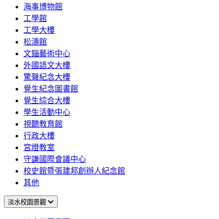
海事博物館
工學館
工學大樓
松濤館
文錙藝術中心
外國語文大樓
驚聲紀念大樓
覺生紀念圖書館
覺生綜合大樓
學生活動中心
視聽教育館
行政大樓
宮燈教室
守謙國際會議中心
校史館暨張建邦創辦人紀念館
其他
淡水校園景觀