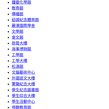
鍾靈化學館
教育館
傳播館
紹謨紀念體育館
麗澤國際學舍
文學館
會文館
商管大樓
海事博物館
工學館
工學大樓
松濤館
文錙藝術中心
外國語文大樓
驚聲紀念大樓
覺生紀念圖書館
覺生綜合大樓
學生活動中心
視聽教育館