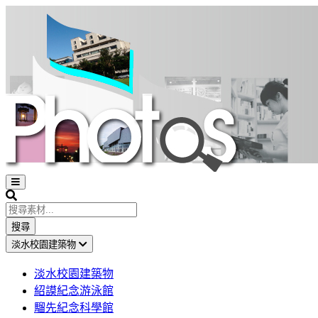
Open
sidebar
Search
搜尋
淡水校園建築物
淡水校園建築物
紹謨紀念游泳館
騮先紀念科學館