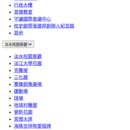
行政大樓
宮燈教室
守謙國際會議中心
校史館暨張建邦創辦人紀念館
其他
淡水校園景觀
淡水校園景觀
淡江大學花牆
克難坡
三化牆
驚聲銅像廣場
運動場
球場
地球村雕塑
覺軒花園
宮燈大道
海豚吉祥物里程碑