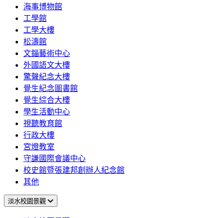
海事博物館
工學館
工學大樓
松濤館
文錙藝術中心
外國語文大樓
驚聲紀念大樓
覺生紀念圖書館
覺生綜合大樓
學生活動中心
視聽教育館
行政大樓
宮燈教室
守謙國際會議中心
校史館暨張建邦創辦人紀念館
其他
淡水校園景觀