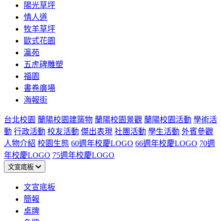
陽光草坪
情人道
牧羊草坪
歐式花園
瀛苑
五虎碑雕塑
福園
書卷廣場
海報街
台北校園
蘭陽校園建築物
蘭陽校園景觀
蘭陽校園活動
學術活
動
行政活動
校友活動
傑出表現
社團活動
學生活動
外賓參觀
人物介紹
校園生態
60週年校慶LOGO
66週年校慶LOGO
70週
年校慶LOGO
75週年校慶LOGO
文宣底板
文宣底板
簡報
桌牌