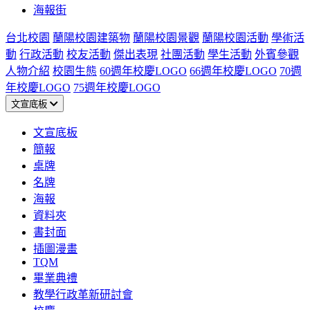
海報街
台北校園
蘭陽校園建築物
蘭陽校園景觀
蘭陽校園活動
學術活
動
行政活動
校友活動
傑出表現
社團活動
學生活動
外賓參觀
人物介紹
校園生態
60週年校慶LOGO
66週年校慶LOGO
70週
年校慶LOGO
75週年校慶LOGO
文宣底板
文宣底板
簡報
桌牌
名牌
海報
資料夾
書封面
插圖漫畫
TQM
畢業典禮
教學行政革新研討會