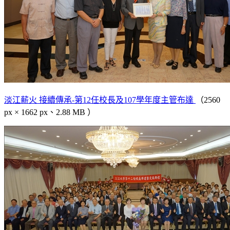
淡江薪火 接續傳承-第12任校長及107學年度主管布達
（2560
px × 1662 px、2.88 MB ）