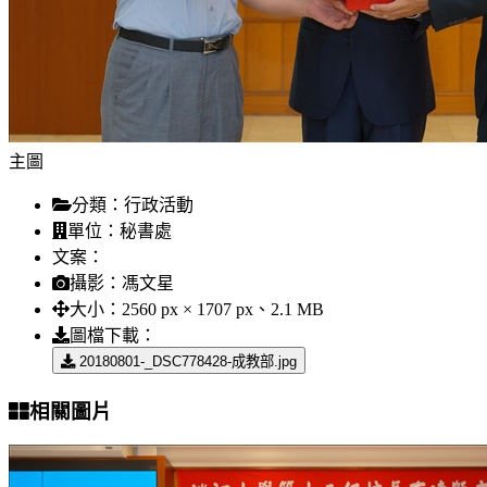
主圖
分類：
行政活動
單位：
秘書處
文案：
攝影：
馮文星
大小：
2560 px × 1707 px、2.1 MB
圖檔下載：
20180801-_DSC778428-成教部.jpg
相關圖片