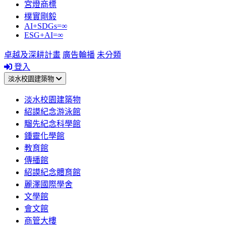
宮燈商標
樸實剛毅
AI+SDGs=∞
ESG+AI=∞
卓越及深耕計畫
廣告輪播
未分類
登入
淡水校園建築物
淡水校園建築物
紹謨紀念游泳館
騮先紀念科學館
鍾靈化學館
教育館
傳播館
紹謨紀念體育館
麗澤國際學舍
文學館
會文館
商管大樓