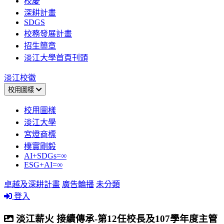
校慶
深耕計畫
SDGS
校務發展計畫
招生簡章
淡江大學首頁刊頭
淡江校徽
校用圖樣
校用圖樣
淡江大學
宮燈商標
樸實剛毅
AI+SDGs=∞
ESG+AI=∞
卓越及深耕計畫
廣告輪播
未分類
登入
淡江薪火 接續傳承-第12任校長及107學年度主管