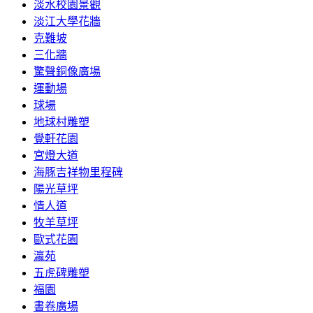
淡水校園景觀
淡江大學花牆
克難坡
三化牆
驚聲銅像廣場
運動場
球場
地球村雕塑
覺軒花園
宮燈大道
海豚吉祥物里程碑
陽光草坪
情人道
牧羊草坪
歐式花園
瀛苑
五虎碑雕塑
福園
書卷廣場