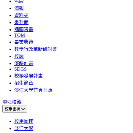
名牌
海報
資料夾
書封面
插圖漫畫
TQM
畢業典禮
教學行政革新研討會
校慶
深耕計畫
SDGS
校務發展計畫
招生簡章
淡江大學首頁刊頭
淡江校徽
校用圖樣
校用圖樣
淡江大學