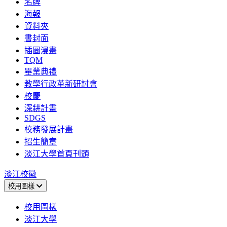
名牌
海報
資料夾
書封面
插圖漫畫
TQM
畢業典禮
教學行政革新研討會
校慶
深耕計畫
SDGS
校務發展計畫
招生簡章
淡江大學首頁刊頭
淡江校徽
校用圖樣
校用圖樣
淡江大學