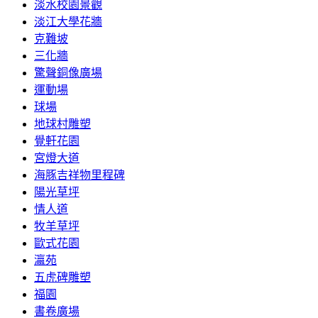
淡水校園景觀
淡江大學花牆
克難坡
三化牆
驚聲銅像廣場
運動場
球場
地球村雕塑
覺軒花園
宮燈大道
海豚吉祥物里程碑
陽光草坪
情人道
牧羊草坪
歐式花園
瀛苑
五虎碑雕塑
福園
書卷廣場