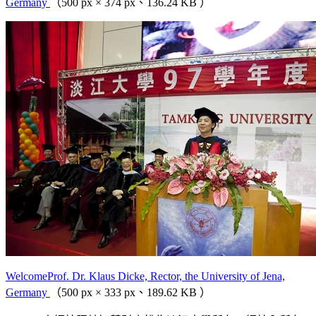
Germany
（500 px × 374 px、136.24 KB ）
WelcomeProf. Dr. Klaus Dicke, Rector, the University of Jena,
Germany
（500 px × 333 px、189.62 KB ）