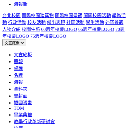
海報街
台北校園
蘭陽校園建築物
蘭陽校園景觀
蘭陽校園活動
學術活
動
行政活動
校友活動
傑出表現
社團活動
學生活動
外賓參觀
人物介紹
校園生態
60週年校慶LOGO
66週年校慶LOGO
70週
年校慶LOGO
75週年校慶LOGO
文宣底板
文宣底板
簡報
桌牌
名牌
海報
資料夾
書封面
插圖漫畫
TQM
畢業典禮
教學行政革新研討會