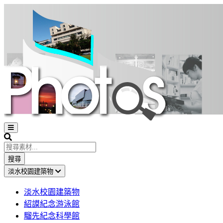
Open
sidebar
Search
搜尋
淡水校園建築物
淡水校園建築物
紹謨紀念游泳館
騮先紀念科學館