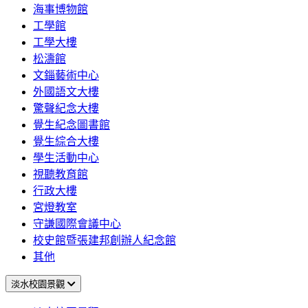
海事博物館
工學館
工學大樓
松濤館
文錙藝術中心
外國語文大樓
驚聲紀念大樓
覺生紀念圖書館
覺生綜合大樓
學生活動中心
視聽教育館
行政大樓
宮燈教室
守謙國際會議中心
校史館暨張建邦創辦人紀念館
其他
淡水校園景觀