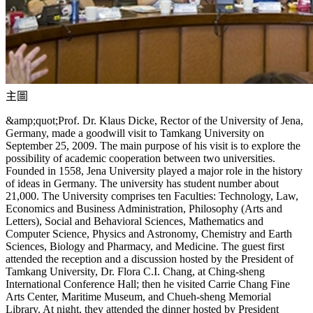
主圖
&amp;quot;Prof. Dr. Klaus Dicke, Rector of the University of Jena,
Germany, made a goodwill visit to Tamkang University on
September 25, 2009. The main purpose of his visit is to explore the
possibility of academic cooperation between two universities.
Founded in 1558, Jena University played a major role in the history
of ideas in Germany. The university has student number about
21,000. The University comprises ten Faculties: Technology, Law,
Economics and Business Administration, Philosophy (Arts and
Letters), Social and Behavioral Sciences, Mathematics and
Computer Science, Physics and Astronomy, Chemistry and Earth
Sciences, Biology and Pharmacy, and Medicine. The guest first
attended the reception and a discussion hosted by the President of
Tamkang University, Dr. Flora C.I. Chang, at Ching-sheng
International Conference Hall; then he visited Carrie Chang Fine
Arts Center, Maritime Museum, and Chueh-sheng Memorial
Library. At night, they attended the dinner hosted by President