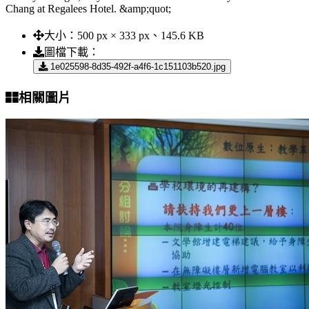
Chang at Regalees Hotel. &amp;quot;
大小：
500 px × 333 px、145.6 KB
圖檔下載：
1e025598-8d35-492f-a4f6-1c151103b520.jpg
相關圖片