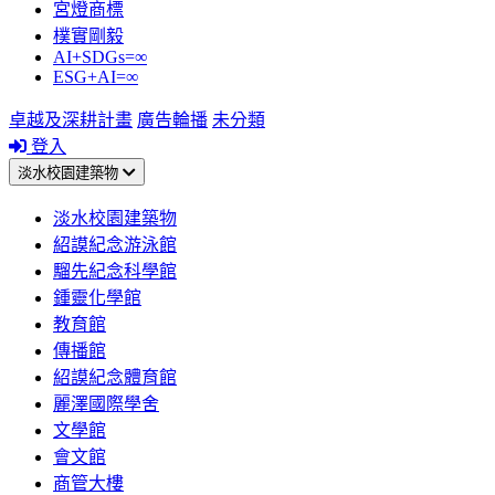
宮燈商標
樸實剛毅
AI+SDGs=∞
ESG+AI=∞
卓越及深耕計畫
廣告輪播
未分類
登入
淡水校園建築物
淡水校園建築物
紹謨紀念游泳館
騮先紀念科學館
鍾靈化學館
教育館
傳播館
紹謨紀念體育館
麗澤國際學舍
文學館
會文館
商管大樓