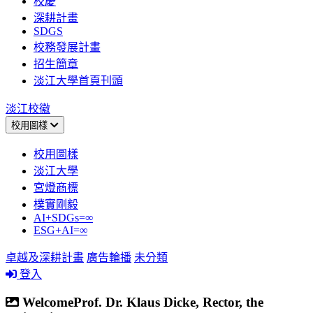
校慶
深耕計畫
SDGS
校務發展計畫
招生簡章
淡江大學首頁刊頭
淡江校徽
校用圖樣
校用圖樣
淡江大學
宮燈商標
樸實剛毅
AI+SDGs=∞
ESG+AI=∞
卓越及深耕計畫
廣告輪播
未分類
登入
WelcomeProf. Dr. Klaus Dicke, Rector, the