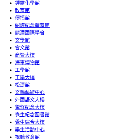
鍾靈化學館
教育館
傳播館
紹謨紀念體育館
麗澤國際學舍
文學館
會文館
商管大樓
海事博物館
工學館
工學大樓
松濤館
文錙藝術中心
外國語文大樓
驚聲紀念大樓
覺生紀念圖書館
覺生綜合大樓
學生活動中心
視聽教育館