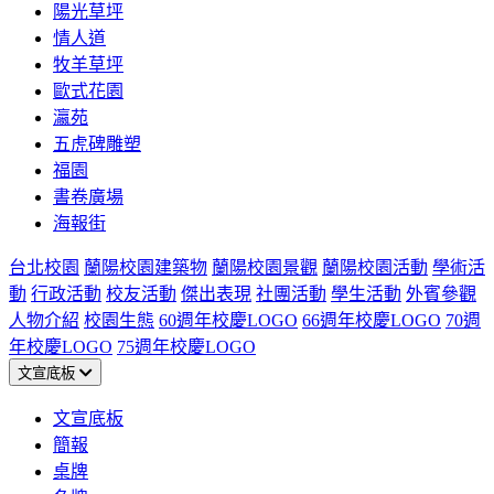
陽光草坪
情人道
牧羊草坪
歐式花園
瀛苑
五虎碑雕塑
福園
書卷廣場
海報街
台北校園
蘭陽校園建築物
蘭陽校園景觀
蘭陽校園活動
學術活
動
行政活動
校友活動
傑出表現
社團活動
學生活動
外賓參觀
人物介紹
校園生態
60週年校慶LOGO
66週年校慶LOGO
70週
年校慶LOGO
75週年校慶LOGO
文宣底板
文宣底板
簡報
桌牌