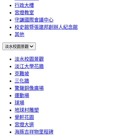
行政大樓
宮燈教室
守謙國際會議中心
校史館暨張建邦創辦人紀念館
其他
淡水校園景觀
淡水校園景觀
淡江大學花牆
克難坡
三化牆
驚聲銅像廣場
運動場
球場
地球村雕塑
覺軒花園
宮燈大道
海豚吉祥物里程碑