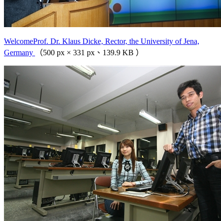
WelcomeProf. Dr. Klaus Dicke, Rector, the University of Jena,
Germany
（500 px × 331 px、139.9 KB ）