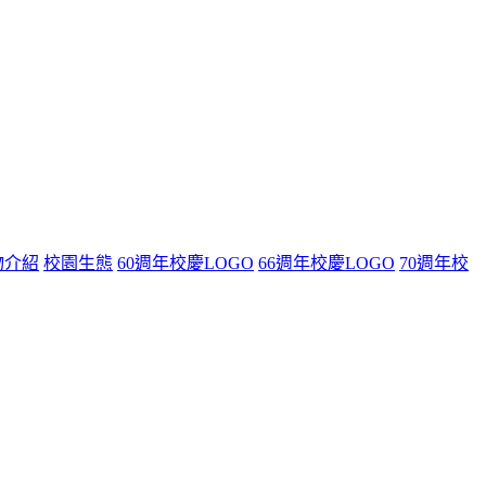
物介紹
校園生態
60週年校慶LOGO
66週年校慶LOGO
70週年校