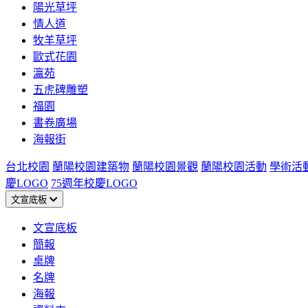
陽光草坪
情人道
牧羊草坪
歐式花園
瀛苑
五虎碑雕塑
福園
書卷廣場
海報街
台北校園
蘭陽校園建築物
蘭陽校園景觀
蘭陽校園活動
學術活
慶LOGO
75週年校慶LOGO
文宣底板
文宣底板
簡報
桌牌
名牌
海報