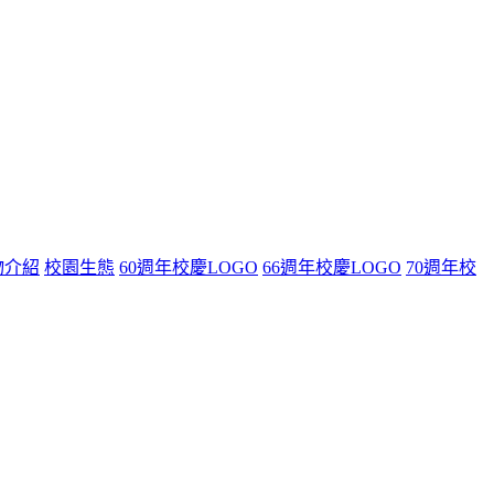
物介紹
校園生態
60週年校慶LOGO
66週年校慶LOGO
70週年校