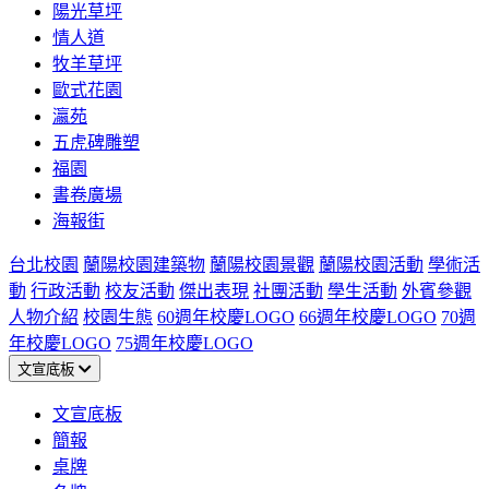
陽光草坪
情人道
牧羊草坪
歐式花園
瀛苑
五虎碑雕塑
福園
書卷廣場
海報街
台北校園
蘭陽校園建築物
蘭陽校園景觀
蘭陽校園活動
學術活
動
行政活動
校友活動
傑出表現
社團活動
學生活動
外賓參觀
人物介紹
校園生態
60週年校慶LOGO
66週年校慶LOGO
70週
年校慶LOGO
75週年校慶LOGO
文宣底板
文宣底板
簡報
桌牌