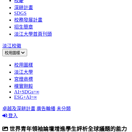
校慶
深耕計畫
SDGS
校務發展計畫
招生簡章
淡江大學首頁刊頭
淡江校徽
校用圖樣
校用圖樣
淡江大學
宮燈商標
樸實剛毅
AI+SDGs=∞
ESG+AI=∞
卓越及深耕計畫
廣告輪播
未分類
登入
世界青年領袖論壇增進學生評析全球議題的能力