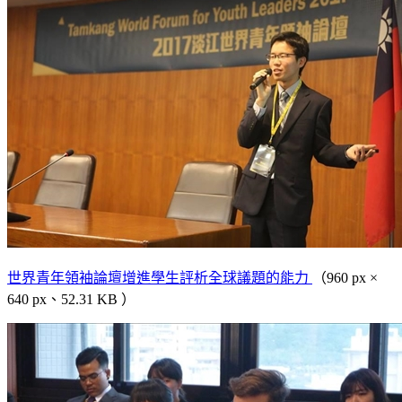
世界青年領袖論壇增進學生評析全球議題的能力
（960 px ×
640 px、52.31 KB ）