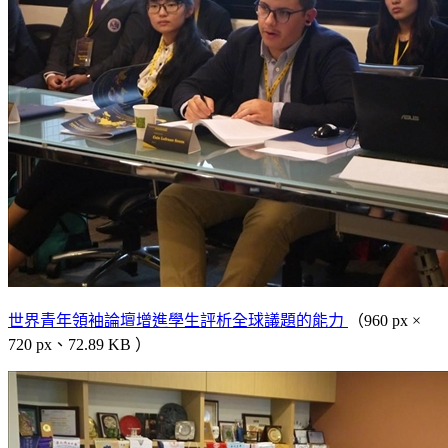
世界青年領袖論壇增進學生評析全球議題的能力
（960 px ×
720 px、72.89 KB ）