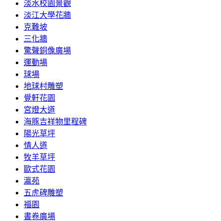
淡水校園景觀
淡江大學花牆
克難坡
三化牆
驚聲銅像廣場
運動場
球場
地球村雕塑
覺軒花園
宮燈大道
海豚吉祥物里程碑
陽光草坪
情人道
牧羊草坪
歐式花園
瀛苑
五虎碑雕塑
福園
書卷廣場