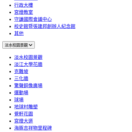
行政大樓
宮燈教室
守謙國際會議中心
校史館暨張建邦創辦人紀念館
其他
淡水校園景觀
淡水校園景觀
淡江大學花牆
克難坡
三化牆
驚聲銅像廣場
運動場
球場
地球村雕塑
覺軒花園
宮燈大道
海豚吉祥物里程碑