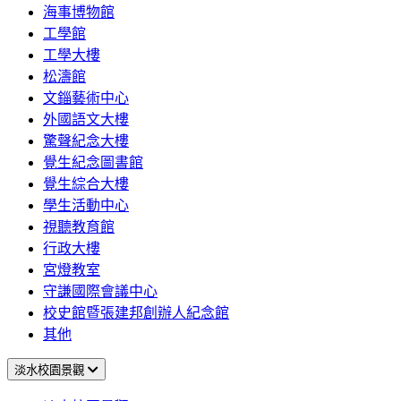
海事博物館
工學館
工學大樓
松濤館
文錙藝術中心
外國語文大樓
驚聲紀念大樓
覺生紀念圖書館
覺生綜合大樓
學生活動中心
視聽教育館
行政大樓
宮燈教室
守謙國際會議中心
校史館暨張建邦創辦人紀念館
其他
淡水校園景觀