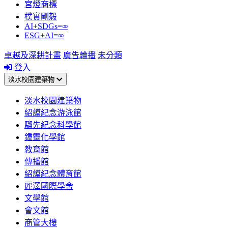
宮燈商標
樸實剛毅
AI+SDGs=∞
ESG+AI=∞
卓越及深耕計畫
廣告輪播
未分類
登入
淡水校園建築物
淡水校園建築物
紹謨紀念游泳館
騮先紀念科學館
鍾靈化學館
教育館
傳播館
紹謨紀念體育館
麗澤國際學舍
文學館
會文館
商管大樓