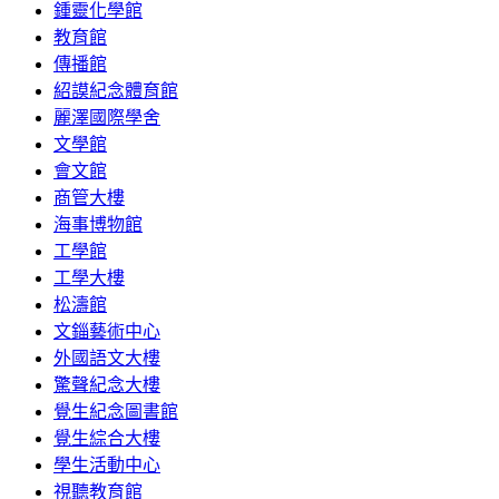
鍾靈化學館
教育館
傳播館
紹謨紀念體育館
麗澤國際學舍
文學館
會文館
商管大樓
海事博物館
工學館
工學大樓
松濤館
文錙藝術中心
外國語文大樓
驚聲紀念大樓
覺生紀念圖書館
覺生綜合大樓
學生活動中心
視聽教育館