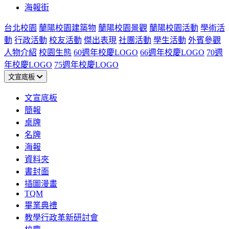
海報街
台北校園
蘭陽校園建築物
蘭陽校園景觀
蘭陽校園活動
學術活
動
行政活動
校友活動
傑出表現
社團活動
學生活動
外賓參觀
人物介紹
校園生態
60週年校慶LOGO
66週年校慶LOGO
70週
年校慶LOGO
75週年校慶LOGO
文宣底板
文宣底板
簡報
桌牌
名牌
海報
資料夾
書封面
插圖漫畫
TQM
畢業典禮
教學行政革新研討會