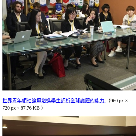
世界青年領袖論壇增進學生評析全球議題的能力
（960 px ×
720 px、87.76 KB ）