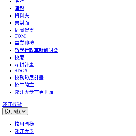
名牌
海報
資料夾
書封面
插圖漫畫
TQM
畢業典禮
教學行政革新研討會
校慶
深耕計畫
SDGS
校務發展計畫
招生簡章
淡江大學首頁刊頭
淡江校徽
校用圖樣
校用圖樣
淡江大學