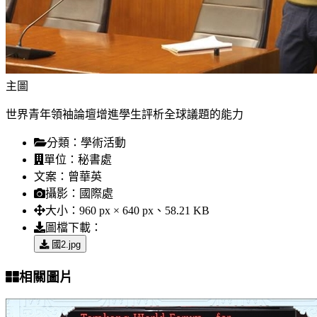
主圖
世界青年領袖論壇增進學生評析全球議題的能力
分類：
學術活動
單位：
秘書處
文案：
曾華英
攝影：
國際處
大小：
960 px × 640 px、58.21 KB
圖檔下載：
國2.jpg
相關圖片