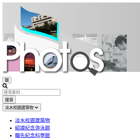
Open
sidebar
Search
搜尋
淡水校園建築物
淡水校園建築物
紹謨紀念游泳館
騮先紀念科學館