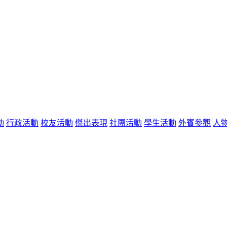
動
行政活動
校友活動
傑出表現
社團活動
學生活動
外賓參觀
人