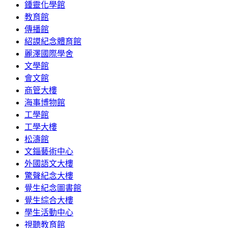
鍾靈化學館
教育館
傳播館
紹謨紀念體育館
麗澤國際學舍
文學館
會文館
商管大樓
海事博物館
工學館
工學大樓
松濤館
文錙藝術中心
外國語文大樓
驚聲紀念大樓
覺生紀念圖書館
覺生綜合大樓
學生活動中心
視聽教育館