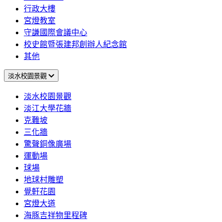
行政大樓
宮燈教室
守謙國際會議中心
校史館暨張建邦創辦人紀念館
其他
淡水校園景觀
淡水校園景觀
淡江大學花牆
克難坡
三化牆
驚聲銅像廣場
運動場
球場
地球村雕塑
覺軒花園
宮燈大道
海豚吉祥物里程碑