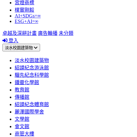
宮燈商標
樸實剛毅
AI+SDGs=∞
ESG+AI=∞
卓越及深耕計畫
廣告輪播
未分類
登入
淡水校園建築物
淡水校園建築物
紹謨紀念游泳館
騮先紀念科學館
鍾靈化學館
教育館
傳播館
紹謨紀念體育館
麗澤國際學舍
文學館
會文館
商管大樓