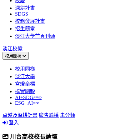
校慶
深耕計畫
SDGS
校務發展計畫
招生簡章
淡江大學首頁刊頭
淡江校徽
校用圖樣
校用圖樣
淡江大學
宮燈商標
樸實剛毅
AI+SDGs=∞
ESG+AI=∞
卓越及深耕計畫
廣告輪播
未分類
登入
川台高校校長論壇