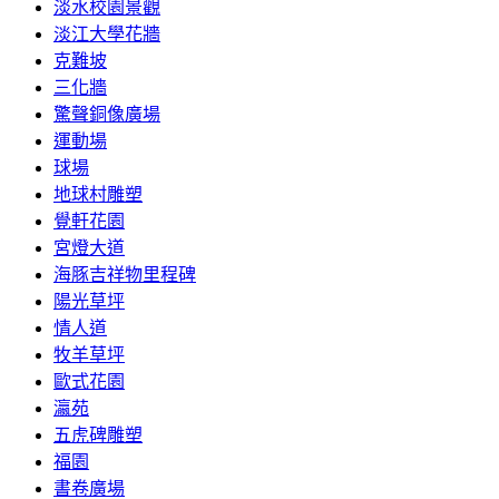
淡水校園景觀
淡江大學花牆
克難坡
三化牆
驚聲銅像廣場
運動場
球場
地球村雕塑
覺軒花園
宮燈大道
海豚吉祥物里程碑
陽光草坪
情人道
牧羊草坪
歐式花園
瀛苑
五虎碑雕塑
福園
書卷廣場