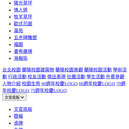
陽光草坪
情人道
牧羊草坪
歐式花園
瀛苑
五虎碑雕塑
福園
書卷廣場
海報街
台北校園
蘭陽校園建築物
蘭陽校園景觀
蘭陽校園活動
學術活
動
行政活動
校友活動
傑出表現
社團活動
學生活動
外賓參觀
人物介紹
校園生態
60週年校慶LOGO
66週年校慶LOGO
70週
年校慶LOGO
75週年校慶LOGO
文宣底板
文宣底板
簡報
桌牌