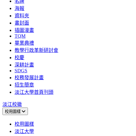
名牌
海報
資料夾
書封面
插圖漫畫
TQM
畢業典禮
教學行政革新研討會
校慶
深耕計畫
SDGS
校務發展計畫
招生簡章
淡江大學首頁刊頭
淡江校徽
校用圖樣
校用圖樣
淡江大學