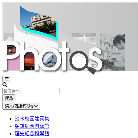
Open
sidebar
Search
搜尋
淡水校園建築物
淡水校園建築物
紹謨紀念游泳館
騮先紀念科學館