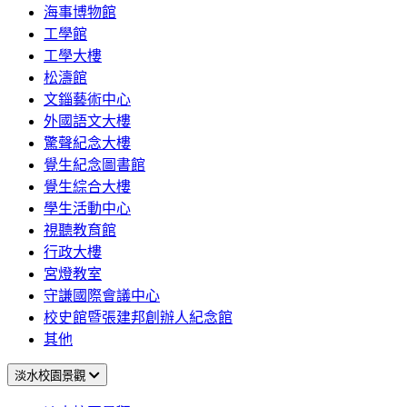
海事博物館
工學館
工學大樓
松濤館
文錙藝術中心
外國語文大樓
驚聲紀念大樓
覺生紀念圖書館
覺生綜合大樓
學生活動中心
視聽教育館
行政大樓
宮燈教室
守謙國際會議中心
校史館暨張建邦創辦人紀念館
其他
淡水校園景觀