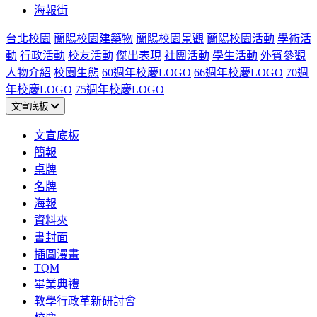
海報街
台北校園
蘭陽校園建築物
蘭陽校園景觀
蘭陽校園活動
學術活
動
行政活動
校友活動
傑出表現
社團活動
學生活動
外賓參觀
人物介紹
校園生態
60週年校慶LOGO
66週年校慶LOGO
70週
年校慶LOGO
75週年校慶LOGO
文宣底板
文宣底板
簡報
桌牌
名牌
海報
資料夾
書封面
插圖漫畫
TQM
畢業典禮
教學行政革新研討會