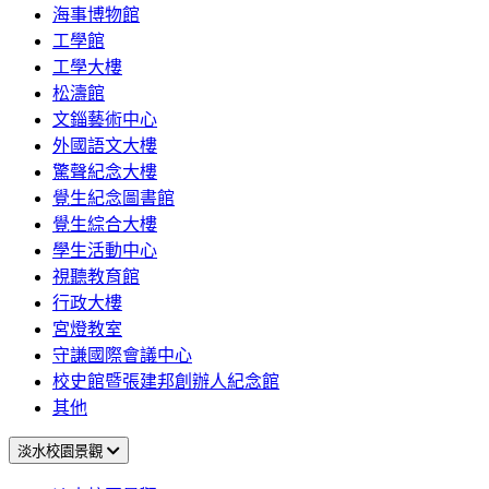
海事博物館
工學館
工學大樓
松濤館
文錙藝術中心
外國語文大樓
驚聲紀念大樓
覺生紀念圖書館
覺生綜合大樓
學生活動中心
視聽教育館
行政大樓
宮燈教室
守謙國際會議中心
校史館暨張建邦創辦人紀念館
其他
淡水校園景觀