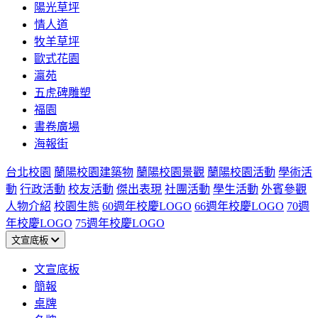
陽光草坪
情人道
牧羊草坪
歐式花園
瀛苑
五虎碑雕塑
福園
書卷廣場
海報街
台北校園
蘭陽校園建築物
蘭陽校園景觀
蘭陽校園活動
學術活
動
行政活動
校友活動
傑出表現
社團活動
學生活動
外賓參觀
人物介紹
校園生態
60週年校慶LOGO
66週年校慶LOGO
70週
年校慶LOGO
75週年校慶LOGO
文宣底板
文宣底板
簡報
桌牌