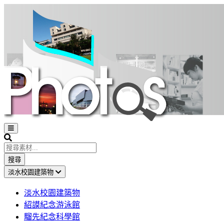
Open
sidebar
Search
搜尋
淡水校園建築物
淡水校園建築物
紹謨紀念游泳館
騮先紀念科學館