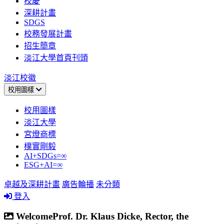
校慶
深耕計畫
SDGS
校務發展計畫
招生簡章
淡江大學首頁刊頭
淡江校徽
校用圖樣
校用圖樣
淡江大學
宮燈商標
樸實剛毅
AI+SDGs=∞
ESG+AI=∞
卓越及深耕計畫
廣告輪播
未分類
登入
WelcomeProf. Dr. Klaus Dicke, Rector, the