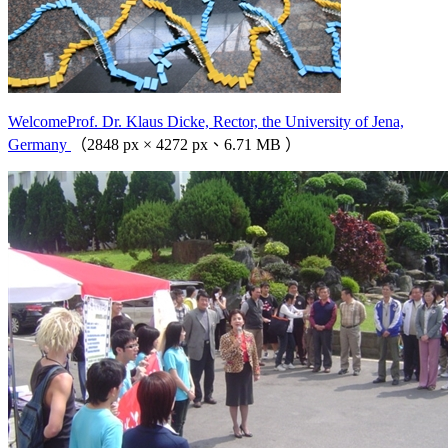
WelcomeProf. Dr. Klaus Dicke, Rector, the University of Jena,
Germany
（2848 px × 4272 px、6.71 MB ）