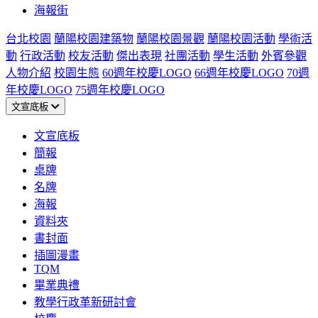
海報街
台北校園
蘭陽校園建築物
蘭陽校園景觀
蘭陽校園活動
學術活
動
行政活動
校友活動
傑出表現
社團活動
學生活動
外賓參觀
人物介紹
校園生態
60週年校慶LOGO
66週年校慶LOGO
70週
年校慶LOGO
75週年校慶LOGO
文宣底板
文宣底板
簡報
桌牌
名牌
海報
資料夾
書封面
插圖漫畫
TQM
畢業典禮
教學行政革新研討會