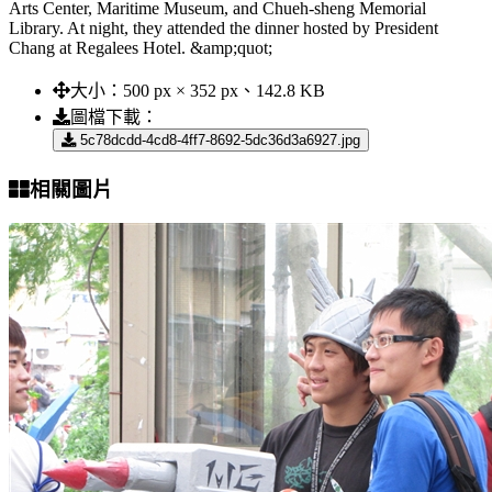
Arts Center, Maritime Museum, and Chueh-sheng Memorial
Library. At night, they attended the dinner hosted by President
Chang at Regalees Hotel. &amp;quot;
大小：
500 px × 352 px、142.8 KB
圖檔下載：
5c78dcdd-4cd8-4ff7-8692-5dc36d3a6927.jpg
相關圖片