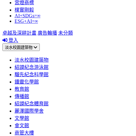
宮燈商標
樸實剛毅
AI+SDGs=∞
ESG+AI=∞
卓越及深耕計畫
廣告輪播
未分類
登入
淡水校園建築物
淡水校園建築物
紹謨紀念游泳館
騮先紀念科學館
鍾靈化學館
教育館
傳播館
紹謨紀念體育館
麗澤國際學舍
文學館
會文館
商管大樓