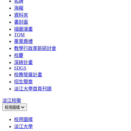
名牌
海報
資料夾
書封面
插圖漫畫
TQM
畢業典禮
教學行政革新研討會
校慶
深耕計畫
SDGS
校務發展計畫
招生簡章
淡江大學首頁刊頭
淡江校徽
校用圖樣
校用圖樣
淡江大學