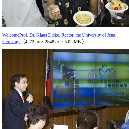
WelcomeProf. Dr. Klaus Dicke, Rector, the University of Jena,
Germany
（4272 px × 2848 px、5.02 MB ）