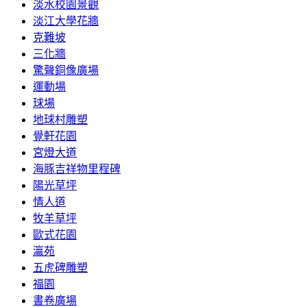
淡水校園景觀
淡江大學花牆
克難坡
三化牆
驚聲銅像廣場
運動場
球場
地球村雕塑
覺軒花園
宮燈大道
海豚吉祥物里程碑
陽光草坪
情人道
牧羊草坪
歐式花園
瀛苑
五虎碑雕塑
福園
書卷廣場