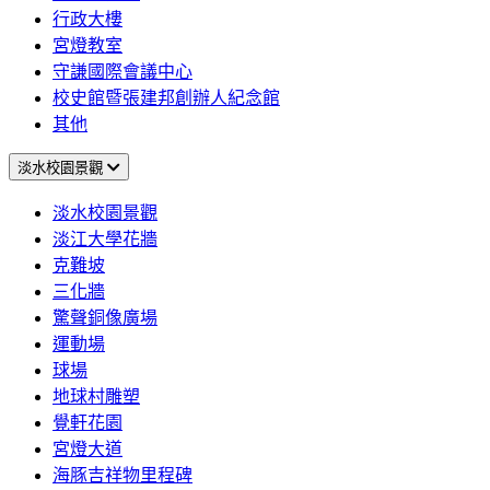
行政大樓
宮燈教室
守謙國際會議中心
校史館暨張建邦創辦人紀念館
其他
淡水校園景觀
淡水校園景觀
淡江大學花牆
克難坡
三化牆
驚聲銅像廣場
運動場
球場
地球村雕塑
覺軒花園
宮燈大道
海豚吉祥物里程碑