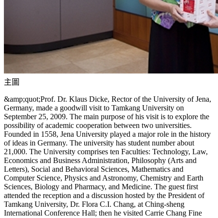
主圖
&amp;quot;Prof. Dr. Klaus Dicke, Rector of the University of Jena,
Germany, made a goodwill visit to Tamkang University on
September 25, 2009. The main purpose of his visit is to explore the
possibility of academic cooperation between two universities.
Founded in 1558, Jena University played a major role in the history
of ideas in Germany. The university has student number about
21,000. The University comprises ten Faculties: Technology, Law,
Economics and Business Administration, Philosophy (Arts and
Letters), Social and Behavioral Sciences, Mathematics and
Computer Science, Physics and Astronomy, Chemistry and Earth
Sciences, Biology and Pharmacy, and Medicine. The guest first
attended the reception and a discussion hosted by the President of
Tamkang University, Dr. Flora C.I. Chang, at Ching-sheng
International Conference Hall; then he visited Carrie Chang Fine