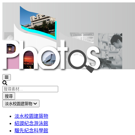
Open
sidebar
Search
搜尋
淡水校園建築物
淡水校園建築物
紹謨紀念游泳館
騮先紀念科學館