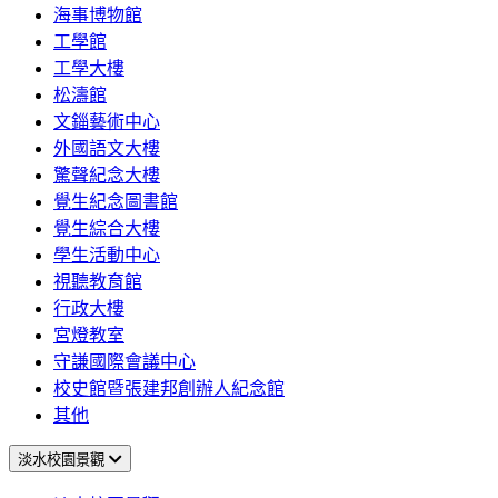
海事博物館
工學館
工學大樓
松濤館
文錙藝術中心
外國語文大樓
驚聲紀念大樓
覺生紀念圖書館
覺生綜合大樓
學生活動中心
視聽教育館
行政大樓
宮燈教室
守謙國際會議中心
校史館暨張建邦創辦人紀念館
其他
淡水校園景觀