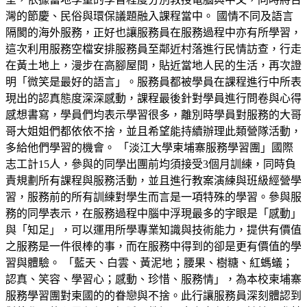
灣的節慶、民俗與環保議題融入課程當中。 國情不同及語言
隔閡的海外服務，正好也讓服務員在服務過程中亦有所學習，
這次利用服務空檔安排服務員至鄰近村落進行民情訪查，行走
在黃土地上，漫步在高腳屋間，貼近當地人民的生活，再次證
明「微笑是最好的語言」。服務員都被學員在課程進行中所表
現出的認真態度深深感動，課程最後針對學員進行問卷與心得
感想書寫，學員們均表示學習很多，離別時學員對服務的大哥
哥大姐姐們都依依不捨，並且希望能持續辦理此類營隊活動，
多給他們學習的機會。 「淡江大學柬埔寨服務學習團」國際
志工計15人，參與的同學出團前均須接受3個月訓練，同時負
責規劃所有課程與服務活動，並且進行教案演練與班級經營學
習，服務前的所有訓練對學生而言是一項特殊的學習。參與服
務的同學表示，在服務過程中腦中浮現最多的字眼是「感動」
與「知足」，可以運用所學專業知識與技術能力，提供有價值
之服務是一件很棒的事，而在服務中得到的卻是更有價值的學
習與體驗。 「藍天、白雲、黃泥地；腰果、樹糖、紅螞蟻；
認真、笑容、學習心；感動、珍惜、服務情」，為本校柬埔寨
服務學習團對柬國的的眷戀與不捨。此行讓服務員深刻體認到