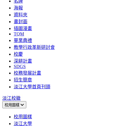
名牌
海報
資料夾
書封面
插圖漫畫
TQM
畢業典禮
教學行政革新研討會
校慶
深耕計畫
SDGS
校務發展計畫
招生簡章
淡江大學首頁刊頭
淡江校徽
校用圖樣
校用圖樣
淡江大學