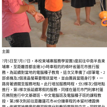
主圖
7月5日至7月17日，本校柬埔寨服務學習團3度前往中南半島柬
埔寨，至距離首都金邊3小時車程的的嗊吥省蓮花市進行服
務。為延續對當地的電腦種子教育，這次又準備了4部筆電、2
部桌機及2個液晶螢幕要贈送當地，並由團員當隨身行李，一
路背著通關至服務地點。此行增加服務時程，分2梯次2個地點
進行，第1梯次係延續寒假的服務，同樣在蓮花市門利摩村蓮
花佛院進行中文基礎班、中文電腦班及電腦種子班的課程教
授，第2梯次則前往距離蓮花市40分鐘車程的本留村禮圓佛
堂，依據當地學童的學習程度分別教授電腦與中文，同時將台