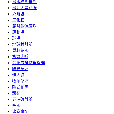
淡水校園景觀
淡江大學花牆
克難坡
三化牆
驚聲銅像廣場
運動場
球場
地球村雕塑
覺軒花園
宮燈大道
海豚吉祥物里程碑
陽光草坪
情人道
牧羊草坪
歐式花園
瀛苑
五虎碑雕塑
福園
書卷廣場