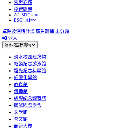
宮燈商標
樸實剛毅
AI+SDGs=∞
ESG+AI=∞
卓越及深耕計畫
廣告輪播
未分類
登入
淡水校園建築物
淡水校園建築物
紹謨紀念游泳館
騮先紀念科學館
鍾靈化學館
教育館
傳播館
紹謨紀念體育館
麗澤國際學舍
文學館
會文館
商管大樓