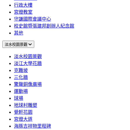
行政大樓
宮燈教室
守謙國際會議中心
校史館暨張建邦創辦人紀念館
其他
淡水校園景觀
淡水校園景觀
淡江大學花牆
克難坡
三化牆
驚聲銅像廣場
運動場
球場
地球村雕塑
覺軒花園
宮燈大道
海豚吉祥物里程碑