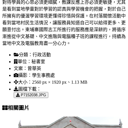
對待學員的心思必須更細膩，教課反應上亦必須更敏捷，尤其
是看到當地學童對於學習的認真與學習機會的把握，對於自己
所擁有的優渥學習環境更懂得珍惜與保護。在村落關懷活動中
看到當地村民生活情況，讓服務員知道自己可以給得更多、更
願意付出。柬埔寨國際志工所進行的服務應是深耕的，將循序
漸進從中文基礎、中文進階與電腦種子班的課程進行，持續為
當地中文及電腦教育盡一分心力。
分類：
行政活動
單位：
秘書室
文案：
曾華英
攝影：
學生事務處
大小：
2560 px × 1920 px、1.13 MB
圖檔下載：
P7152038.JPG
相關圖片