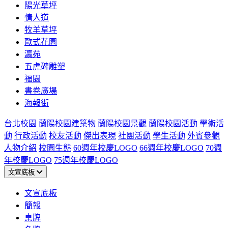
陽光草坪
情人道
牧羊草坪
歐式花園
瀛苑
五虎碑雕塑
福園
書卷廣場
海報街
台北校園
蘭陽校園建築物
蘭陽校園景觀
蘭陽校園活動
學術活
動
行政活動
校友活動
傑出表現
社團活動
學生活動
外賓參觀
人物介紹
校園生態
60週年校慶LOGO
66週年校慶LOGO
70週
年校慶LOGO
75週年校慶LOGO
文宣底板
文宣底板
簡報
桌牌