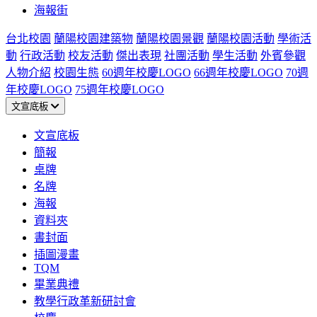
海報街
台北校園
蘭陽校園建築物
蘭陽校園景觀
蘭陽校園活動
學術活
動
行政活動
校友活動
傑出表現
社團活動
學生活動
外賓參觀
人物介紹
校園生態
60週年校慶LOGO
66週年校慶LOGO
70週
年校慶LOGO
75週年校慶LOGO
文宣底板
文宣底板
簡報
桌牌
名牌
海報
資料夾
書封面
插圖漫畫
TQM
畢業典禮
教學行政革新研討會