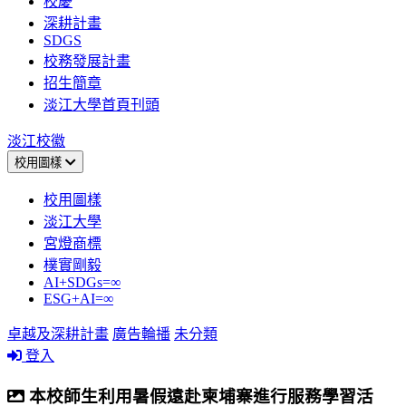
校慶
深耕計畫
SDGS
校務發展計畫
招生簡章
淡江大學首頁刊頭
淡江校徽
校用圖樣
校用圖樣
淡江大學
宮燈商標
樸實剛毅
AI+SDGs=∞
ESG+AI=∞
卓越及深耕計畫
廣告輪播
未分類
登入
本校師生利用暑假遠赴柬埔寨進行服務學習活