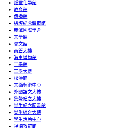
鍾靈化學館
教育館
傳播館
紹謨紀念體育館
麗澤國際學舍
文學館
會文館
商管大樓
海事博物館
工學館
工學大樓
松濤館
文錙藝術中心
外國語文大樓
驚聲紀念大樓
覺生紀念圖書館
覺生綜合大樓
學生活動中心
視聽教育館