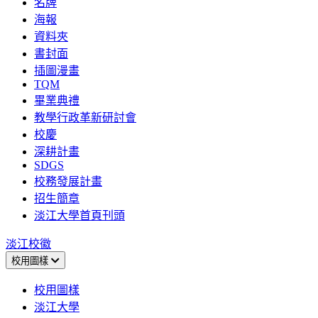
名牌
海報
資料夾
書封面
插圖漫畫
TQM
畢業典禮
教學行政革新研討會
校慶
深耕計畫
SDGS
校務發展計畫
招生簡章
淡江大學首頁刊頭
淡江校徽
校用圖樣
校用圖樣
淡江大學