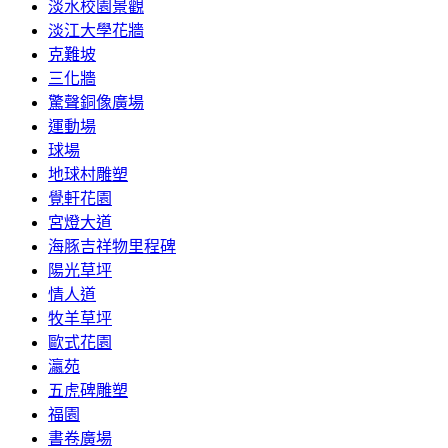
淡水校園景觀
淡江大學花牆
克難坡
三化牆
驚聲銅像廣場
運動場
球場
地球村雕塑
覺軒花園
宮燈大道
海豚吉祥物里程碑
陽光草坪
情人道
牧羊草坪
歐式花園
瀛苑
五虎碑雕塑
福園
書卷廣場