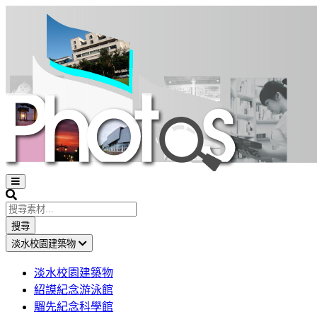
Open
sidebar
Search
搜尋
淡水校園建築物
淡水校園建築物
紹謨紀念游泳館
騮先紀念科學館