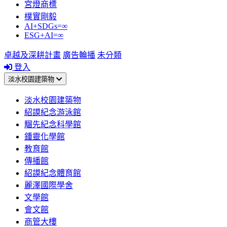
宮燈商標
樸實剛毅
AI+SDGs=∞
ESG+AI=∞
卓越及深耕計畫
廣告輪播
未分類
登入
淡水校園建築物
淡水校園建築物
紹謨紀念游泳館
騮先紀念科學館
鍾靈化學館
教育館
傳播館
紹謨紀念體育館
麗澤國際學舍
文學館
會文館
商管大樓