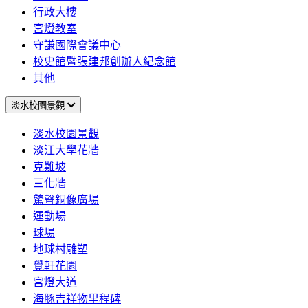
行政大樓
宮燈教室
守謙國際會議中心
校史館暨張建邦創辦人紀念館
其他
淡水校園景觀
淡水校園景觀
淡江大學花牆
克難坡
三化牆
驚聲銅像廣場
運動場
球場
地球村雕塑
覺軒花園
宮燈大道
海豚吉祥物里程碑