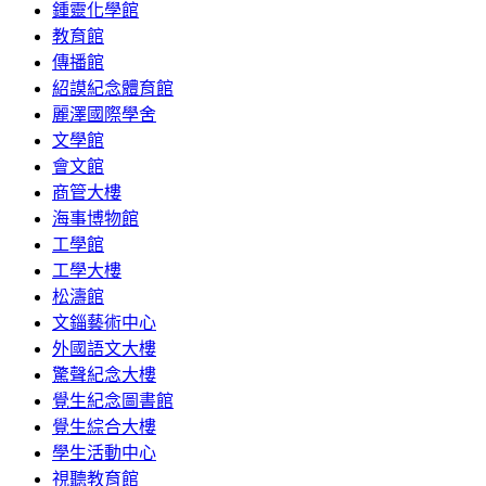
鍾靈化學館
教育館
傳播館
紹謨紀念體育館
麗澤國際學舍
文學館
會文館
商管大樓
海事博物館
工學館
工學大樓
松濤館
文錙藝術中心
外國語文大樓
驚聲紀念大樓
覺生紀念圖書館
覺生綜合大樓
學生活動中心
視聽教育館