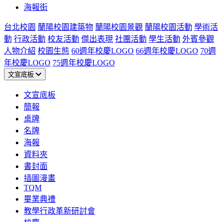
海報街
台北校園
蘭陽校園建築物
蘭陽校園景觀
蘭陽校園活動
學術活
動
行政活動
校友活動
傑出表現
社團活動
學生活動
外賓參觀
人物介紹
校園生態
60週年校慶LOGO
66週年校慶LOGO
70週
年校慶LOGO
75週年校慶LOGO
文宣底板
文宣底板
簡報
桌牌
名牌
海報
資料夾
書封面
插圖漫畫
TQM
畢業典禮
教學行政革新研討會