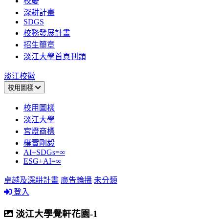
校慶
深耕計畫
SDGS
校務發展計畫
招生簡章
淡江大學首頁刊頭
淡江校徽
校用圖樣
校用圖樣
淡江大學
宮燈商標
樸實剛毅
AI+SDGs=∞
ESG+AI=∞
卓越及深耕計畫
廣告輪播
未分類
登入
淡江大學覺軒花園-1