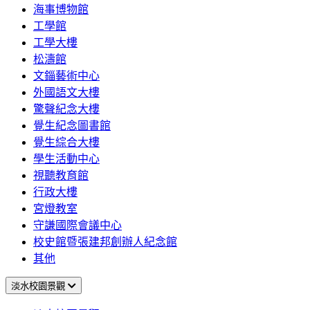
海事博物館
工學館
工學大樓
松濤館
文錙藝術中心
外國語文大樓
驚聲紀念大樓
覺生紀念圖書館
覺生綜合大樓
學生活動中心
視聽教育館
行政大樓
宮燈教室
守謙國際會議中心
校史館暨張建邦創辦人紀念館
其他
淡水校園景觀