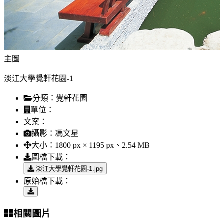
主圖
淡江大學覺軒花園-1
分類：
覺軒花園
單位：
文案：
攝影：
馮文星
大小：
1800 px × 1195 px、2.54 MB
圖檔下載：
淡江大學覺軒花園-1.jpg
原始檔下載：
相關圖片