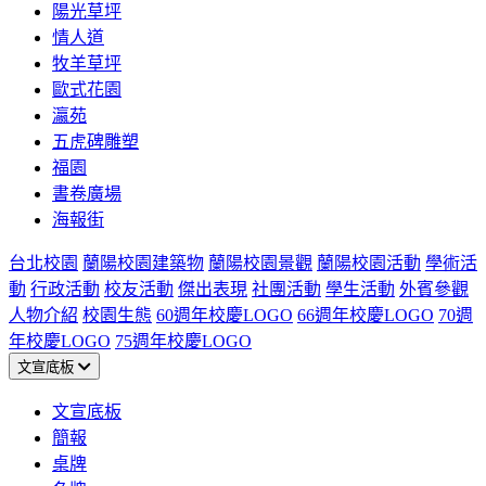
陽光草坪
情人道
牧羊草坪
歐式花園
瀛苑
五虎碑雕塑
福園
書卷廣場
海報街
台北校園
蘭陽校園建築物
蘭陽校園景觀
蘭陽校園活動
學術活
動
行政活動
校友活動
傑出表現
社團活動
學生活動
外賓參觀
人物介紹
校園生態
60週年校慶LOGO
66週年校慶LOGO
70週
年校慶LOGO
75週年校慶LOGO
文宣底板
文宣底板
簡報
桌牌