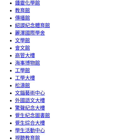
鍾靈化學館
教育館
傳播館
紹謨紀念體育館
麗澤國際學舍
文學館
會文館
商管大樓
海事博物館
工學館
工學大樓
松濤館
文錙藝術中心
外國語文大樓
驚聲紀念大樓
覺生紀念圖書館
覺生綜合大樓
學生活動中心
視聽教育館