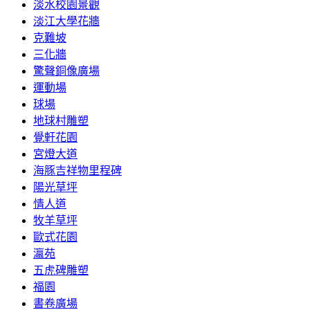
淡水校園景觀
淡江大學花牆
克難坡
三化牆
驚聲銅像廣場
運動場
球場
地球村雕塑
覺軒花園
宮燈大道
海豚吉祥物里程碑
陽光草坪
情人道
牧羊草坪
歐式花園
瀛苑
五虎碑雕塑
福園
書卷廣場