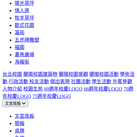
陽光草坪
情人道
牧羊草坪
歐式花園
瀛苑
五虎碑雕塑
福園
書卷廣場
海報街
台北校園
蘭陽校園建築物
蘭陽校園景觀
蘭陽校園活動
學術活
動
行政活動
校友活動
傑出表現
社團活動
學生活動
外賓參觀
人物介紹
校園生態
60週年校慶LOGO
66週年校慶LOGO
70週
年校慶LOGO
75週年校慶LOGO
文宣底板
文宣底板
簡報
桌牌