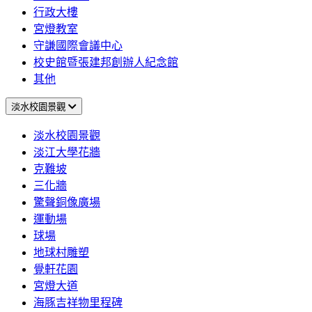
行政大樓
宮燈教室
守謙國際會議中心
校史館暨張建邦創辦人紀念館
其他
淡水校園景觀
淡水校園景觀
淡江大學花牆
克難坡
三化牆
驚聲銅像廣場
運動場
球場
地球村雕塑
覺軒花園
宮燈大道
海豚吉祥物里程碑