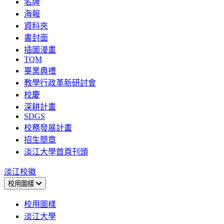
名牌
海報
資料夾
書封面
插圖漫畫
TQM
畢業典禮
教學行政革新研討會
校慶
深耕計畫
SDGS
校務發展計畫
招生簡章
淡江大學首頁刊頭
淡江校徽
校用圖樣
校用圖樣
淡江大學