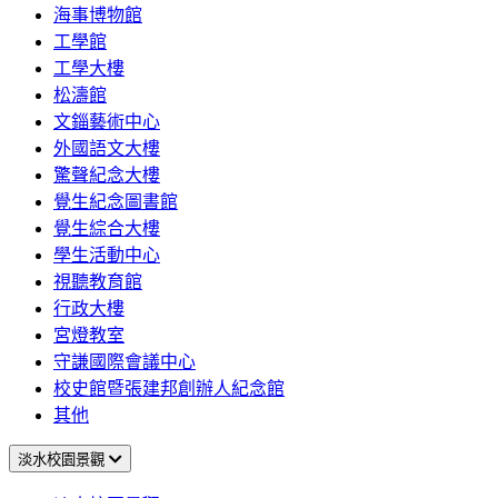
海事博物館
工學館
工學大樓
松濤館
文錙藝術中心
外國語文大樓
驚聲紀念大樓
覺生紀念圖書館
覺生綜合大樓
學生活動中心
視聽教育館
行政大樓
宮燈教室
守謙國際會議中心
校史館暨張建邦創辦人紀念館
其他
淡水校園景觀