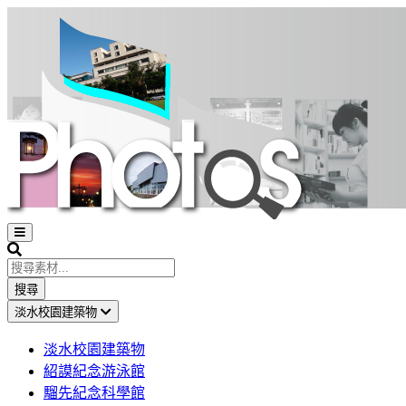
Open
sidebar
Search
搜尋
淡水校園建築物
淡水校園建築物
紹謨紀念游泳館
騮先紀念科學館