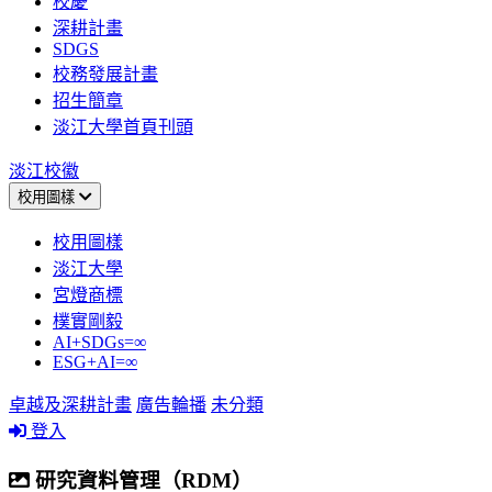
校慶
深耕計畫
SDGS
校務發展計畫
招生簡章
淡江大學首頁刊頭
淡江校徽
校用圖樣
校用圖樣
淡江大學
宮燈商標
樸實剛毅
AI+SDGs=∞
ESG+AI=∞
卓越及深耕計畫
廣告輪播
未分類
登入
研究資料管理（RDM）