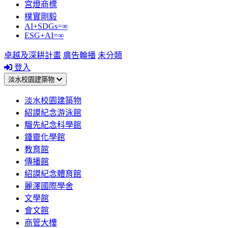
宮燈商標
樸實剛毅
AI+SDGs=∞
ESG+AI=∞
卓越及深耕計畫
廣告輪播
未分類
登入
淡水校園建築物
淡水校園建築物
紹謨紀念游泳館
騮先紀念科學館
鍾靈化學館
教育館
傳播館
紹謨紀念體育館
麗澤國際學舍
文學館
會文館
商管大樓