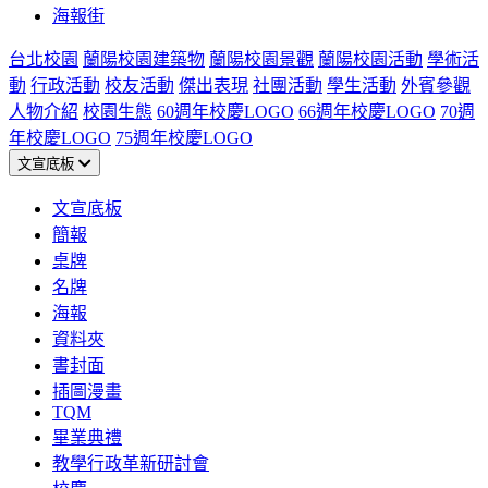
海報街
台北校園
蘭陽校園建築物
蘭陽校園景觀
蘭陽校園活動
學術活
動
行政活動
校友活動
傑出表現
社團活動
學生活動
外賓參觀
人物介紹
校園生態
60週年校慶LOGO
66週年校慶LOGO
70週
年校慶LOGO
75週年校慶LOGO
文宣底板
文宣底板
簡報
桌牌
名牌
海報
資料夾
書封面
插圖漫畫
TQM
畢業典禮
教學行政革新研討會