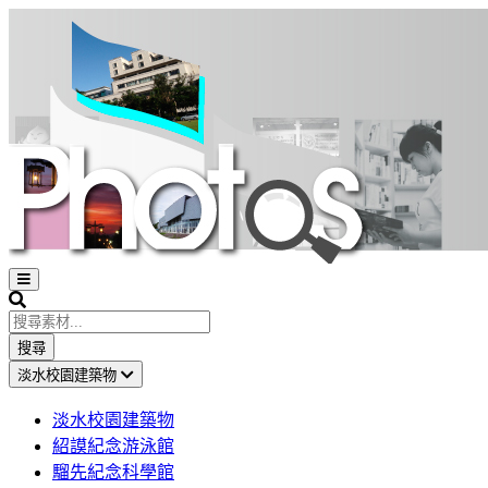
Open
sidebar
Search
搜尋
淡水校園建築物
淡水校園建築物
紹謨紀念游泳館
騮先紀念科學館