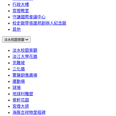
行政大樓
宮燈教室
守謙國際會議中心
校史館暨張建邦創辦人紀念館
其他
淡水校園景觀
淡水校園景觀
淡江大學花牆
克難坡
三化牆
驚聲銅像廣場
運動場
球場
地球村雕塑
覺軒花園
宮燈大道
海豚吉祥物里程碑