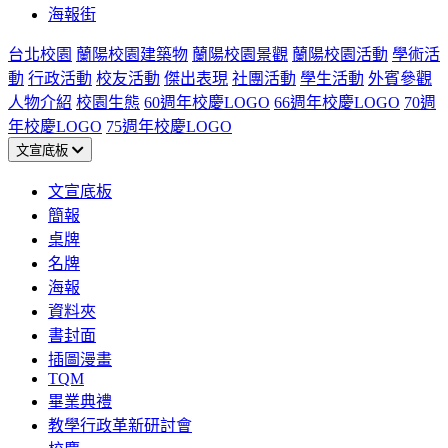
海報街
台北校園
蘭陽校園建築物
蘭陽校園景觀
蘭陽校園活動
學術活
動
行政活動
校友活動
傑出表現
社團活動
學生活動
外賓參觀
人物介紹
校園生態
60週年校慶LOGO
66週年校慶LOGO
70週
年校慶LOGO
75週年校慶LOGO
文宣底板
文宣底板
簡報
桌牌
名牌
海報
資料夾
書封面
插圖漫畫
TQM
畢業典禮
教學行政革新研討會