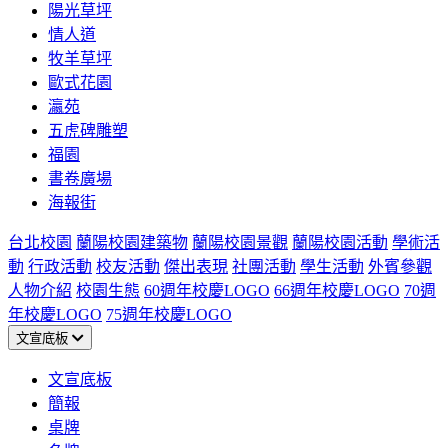
陽光草坪
情人道
牧羊草坪
歐式花園
瀛苑
五虎碑雕塑
福園
書卷廣場
海報街
台北校園
蘭陽校園建築物
蘭陽校園景觀
蘭陽校園活動
學術活
動
行政活動
校友活動
傑出表現
社團活動
學生活動
外賓參觀
人物介紹
校園生態
60週年校慶LOGO
66週年校慶LOGO
70週
年校慶LOGO
75週年校慶LOGO
文宣底板
文宣底板
簡報
桌牌