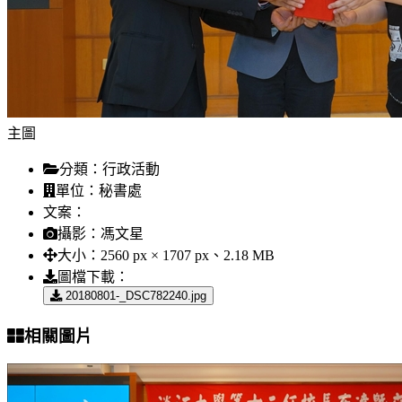
主圖
分類：
行政活動
單位：
秘書處
文案：
攝影：
馮文星
大小：
2560 px × 1707 px、2.18 MB
圖檔下載：
20180801-_DSC782240.jpg
相關圖片