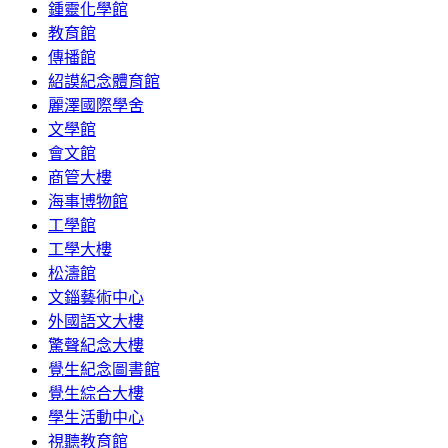
鍾靈化學館
教育館
傳播館
紹謨紀念體育館
麗澤國際學舍
文學館
會文館
商管大樓
海事博物館
工學館
工學大樓
松濤館
文錙藝術中心
外國語文大樓
驚聲紀念大樓
覺生紀念圖書館
覺生綜合大樓
學生活動中心
視聽教育館