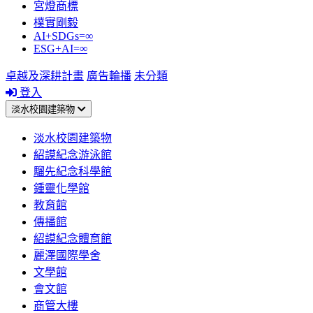
宮燈商標
樸實剛毅
AI+SDGs=∞
ESG+AI=∞
卓越及深耕計畫
廣告輪播
未分類
登入
淡水校園建築物
淡水校園建築物
紹謨紀念游泳館
騮先紀念科學館
鍾靈化學館
教育館
傳播館
紹謨紀念體育館
麗澤國際學舍
文學館
會文館
商管大樓