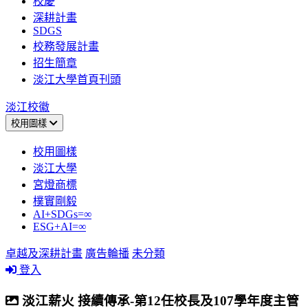
校慶
深耕計畫
SDGS
校務發展計畫
招生簡章
淡江大學首頁刊頭
淡江校徽
校用圖樣
校用圖樣
淡江大學
宮燈商標
樸實剛毅
AI+SDGs=∞
ESG+AI=∞
卓越及深耕計畫
廣告輪播
未分類
登入
淡江薪火 接續傳承-第12任校長及107學年度主管