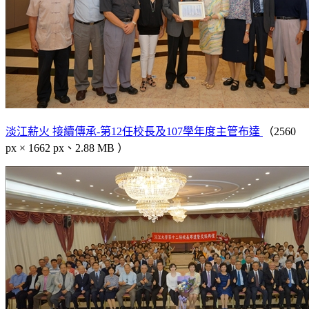
淡江薪火 接續傳承-第12任校長及107學年度主管布達
（2560
px × 1662 px、2.88 MB ）