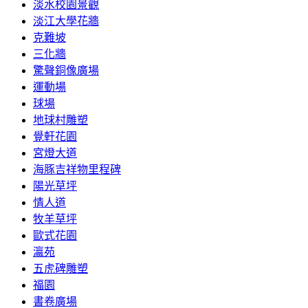
淡水校園景觀
淡江大學花牆
克難坡
三化牆
驚聲銅像廣場
運動場
球場
地球村雕塑
覺軒花園
宮燈大道
海豚吉祥物里程碑
陽光草坪
情人道
牧羊草坪
歐式花園
瀛苑
五虎碑雕塑
福園
書卷廣場