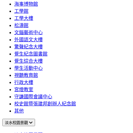
海事博物館
工學館
工學大樓
松濤館
文錙藝術中心
外國語文大樓
驚聲紀念大樓
覺生紀念圖書館
覺生綜合大樓
學生活動中心
視聽教育館
行政大樓
宮燈教室
守謙國際會議中心
校史館暨張建邦創辦人紀念館
其他
淡水校園景觀