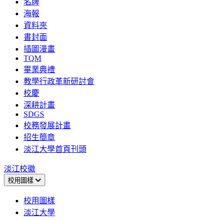
名牌
海報
資料夾
書封面
插圖漫畫
TQM
畢業典禮
教學行政革新研討會
校慶
深耕計畫
SDGS
校務發展計畫
招生簡章
淡江大學首頁刊頭
淡江校徽
校用圖樣
校用圖樣
淡江大學