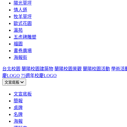
陽光草坪
情人道
牧羊草坪
歐式花園
瀛苑
五虎碑雕塑
福園
書卷廣場
海報街
台北校園
蘭陽校園建築物
蘭陽校園景觀
蘭陽校園活動
學術活
慶LOGO
75週年校慶LOGO
文宣底板
文宣底板
簡報
桌牌
名牌
海報