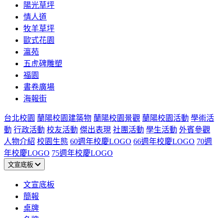
陽光草坪
情人道
牧羊草坪
歐式花園
瀛苑
五虎碑雕塑
福園
書卷廣場
海報街
台北校園
蘭陽校園建築物
蘭陽校園景觀
蘭陽校園活動
學術活
動
行政活動
校友活動
傑出表現
社團活動
學生活動
外賓參觀
人物介紹
校園生態
60週年校慶LOGO
66週年校慶LOGO
70週
年校慶LOGO
75週年校慶LOGO
文宣底板
文宣底板
簡報
桌牌