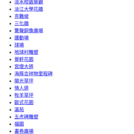
淡水校園景觀
淡江大學花牆
克難坡
三化牆
驚聲銅像廣場
運動場
球場
地球村雕塑
覺軒花園
宮燈大道
海豚吉祥物里程碑
陽光草坪
情人道
牧羊草坪
歐式花園
瀛苑
五虎碑雕塑
福園
書卷廣場