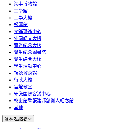
海事博物館
工學館
工學大樓
松濤館
文錙藝術中心
外國語文大樓
驚聲紀念大樓
覺生紀念圖書館
覺生綜合大樓
學生活動中心
視聽教育館
行政大樓
宮燈教室
守謙國際會議中心
校史館暨張建邦創辦人紀念館
其他
淡水校園景觀