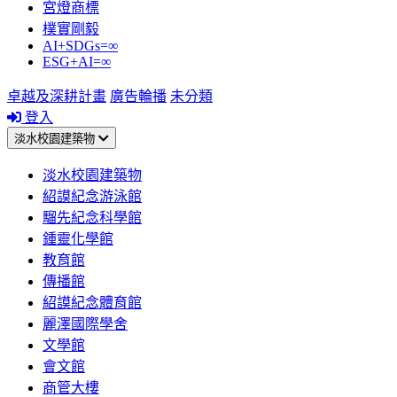
宮燈商標
樸實剛毅
AI+SDGs=∞
ESG+AI=∞
卓越及深耕計畫
廣告輪播
未分類
登入
淡水校園建築物
淡水校園建築物
紹謨紀念游泳館
騮先紀念科學館
鍾靈化學館
教育館
傳播館
紹謨紀念體育館
麗澤國際學舍
文學館
會文館
商管大樓