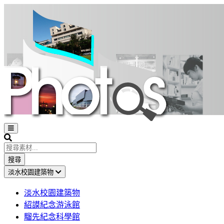
Open
sidebar
Search
搜尋
淡水校園建築物
淡水校園建築物
紹謨紀念游泳館
騮先紀念科學館