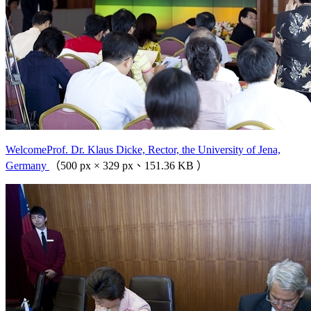
WelcomeProf. Dr. Klaus Dicke, Rector, the University of Jena,
Germany
（500 px × 329 px、151.36 KB ）