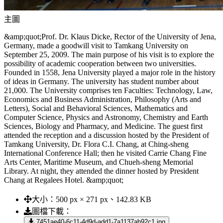
主圖
&amp;quot;Prof. Dr. Klaus Dicke, Rector of the University of Jena,
Germany, made a goodwill visit to Tamkang University on
September 25, 2009. The main purpose of his visit is to explore the
possibility of academic cooperation between two universities.
Founded in 1558, Jena University played a major role in the history
of ideas in Germany. The university has student number about
21,000. The University comprises ten Faculties: Technology, Law,
Economics and Business Administration, Philosophy (Arts and
Letters), Social and Behavioral Sciences, Mathematics and
Computer Science, Physics and Astronomy, Chemistry and Earth
Sciences, Biology and Pharmacy, and Medicine. The guest first
attended the reception and a discussion hosted by the President of
Tamkang University, Dr. Flora C.I. Chang, at Ching-sheng
International Conference Hall; then he visited Carrie Chang Fine
Arts Center, Maritime Museum, and Chueh-sheng Memorial
Library. At night, they attended the dinner hosted by President
Chang at Regalees Hotel. &amp;quot;
大小：
500 px × 271 px、142.83 KB
圖檔下載：
7451ae40-6c11-4d9d-add1-7a1137ab92c1.jpg