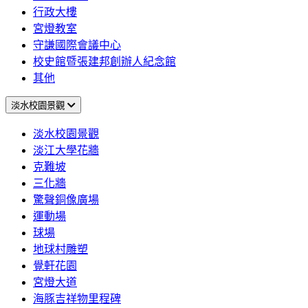
行政大樓
宮燈教室
守謙國際會議中心
校史館暨張建邦創辦人紀念館
其他
淡水校園景觀
淡水校園景觀
淡江大學花牆
克難坡
三化牆
驚聲銅像廣場
運動場
球場
地球村雕塑
覺軒花園
宮燈大道
海豚吉祥物里程碑