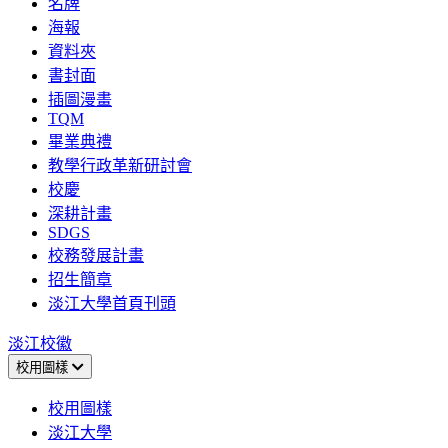
名牌
海報
資料夾
書封面
插圖漫畫
TQM
畢業典禮
教學行政革新研討會
校慶
深耕計畫
SDGS
校務發展計畫
招生簡章
淡江大學首頁刊頭
淡江校徽
校用圖樣
校用圖樣
淡江大學