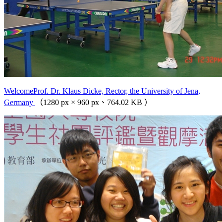
WelcomeProf. Dr. Klaus Dicke, Rector, the University of Jena,
Germany
（1280 px × 960 px、764.02 KB ）