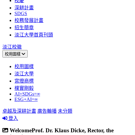
校慶
深耕計畫
SDGS
校務發展計畫
招生簡章
淡江大學首頁刊頭
淡江校徽
校用圖樣
校用圖樣
淡江大學
宮燈商標
樸實剛毅
AI+SDGs=∞
ESG+AI=∞
卓越及深耕計畫
廣告輪播
未分類
登入
WelcomeProf. Dr. Klaus Dicke, Rector, the