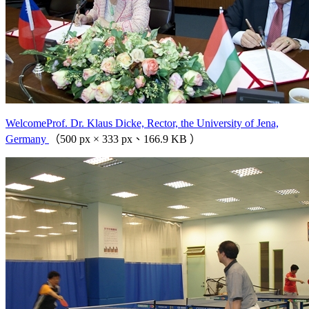
WelcomeProf. Dr. Klaus Dicke, Rector, the University of Jena,
Germany
（500 px × 333 px、166.9 KB ）