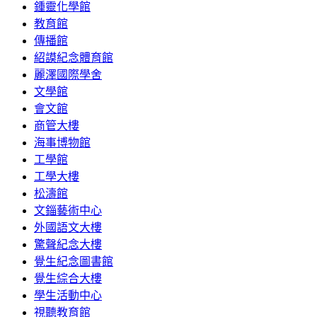
鍾靈化學館
教育館
傳播館
紹謨紀念體育館
麗澤國際學舍
文學館
會文館
商管大樓
海事博物館
工學館
工學大樓
松濤館
文錙藝術中心
外國語文大樓
驚聲紀念大樓
覺生紀念圖書館
覺生綜合大樓
學生活動中心
視聽教育館