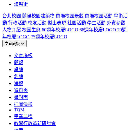
海報街
台北校園
蘭陽校園建築物
蘭陽校園景觀
蘭陽校園活動
學術活
動
行政活動
校友活動
傑出表現
社團活動
學生活動
外賓參觀
人物介紹
校園生態
60週年校慶LOGO
66週年校慶LOGO
70週
年校慶LOGO
75週年校慶LOGO
文宣底板
文宣底板
簡報
桌牌
名牌
海報
資料夾
書封面
插圖漫畫
TQM
畢業典禮
教學行政革新研討會