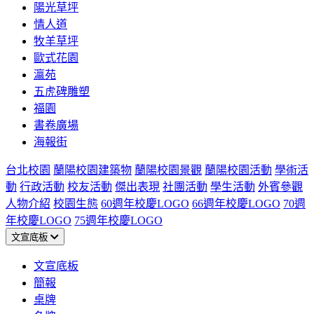
陽光草坪
情人道
牧羊草坪
歐式花園
瀛苑
五虎碑雕塑
福園
書卷廣場
海報街
台北校園
蘭陽校園建築物
蘭陽校園景觀
蘭陽校園活動
學術活
動
行政活動
校友活動
傑出表現
社團活動
學生活動
外賓參觀
人物介紹
校園生態
60週年校慶LOGO
66週年校慶LOGO
70週
年校慶LOGO
75週年校慶LOGO
文宣底板
文宣底板
簡報
桌牌