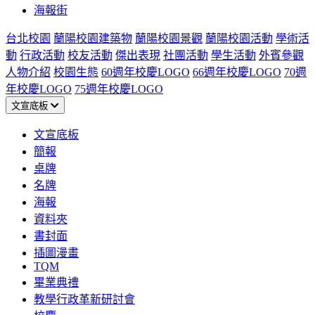
海報街
台北校園
蘭陽校園建築物
蘭陽校園景觀
蘭陽校園活動
學術活
動
行政活動
校友活動
傑出表現
社團活動
學生活動
外賓參觀
人物介紹
校園生態
60週年校慶LOGO
66週年校慶LOGO
70週
年校慶LOGO
75週年校慶LOGO
文宣底板
文宣底板
簡報
桌牌
名牌
海報
資料夾
書封面
插圖漫畫
TQM
畢業典禮
教學行政革新研討會