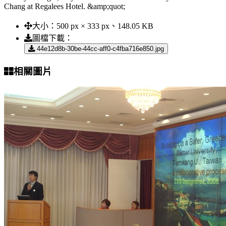
Chang at Regalees Hotel. &amp;quot;
大小：
500 px × 333 px、148.05 KB
圖檔下載：
44e12d8b-30be-44cc-aff0-c4fba716e850.jpg
相關圖片