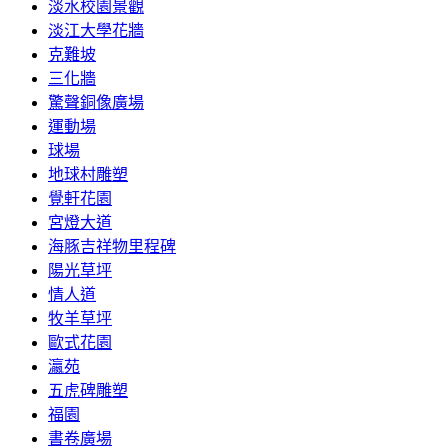
淡水校園景觀
淡江大學花牆
克難坡
三化牆
驚聲銅像廣場
運動場
球場
地球村雕塑
覺軒花園
宮燈大道
海豚吉祥物里程碑
陽光草坪
情人道
牧羊草坪
歐式花園
瀛苑
五虎碑雕塑
福園
書卷廣場