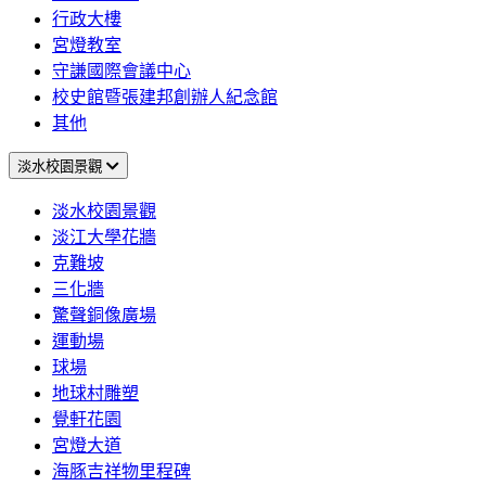
行政大樓
宮燈教室
守謙國際會議中心
校史館暨張建邦創辦人紀念館
其他
淡水校園景觀
淡水校園景觀
淡江大學花牆
克難坡
三化牆
驚聲銅像廣場
運動場
球場
地球村雕塑
覺軒花園
宮燈大道
海豚吉祥物里程碑