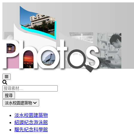
Open
sidebar
Search
搜尋
淡水校園建築物
淡水校園建築物
紹謨紀念游泳館
騮先紀念科學館