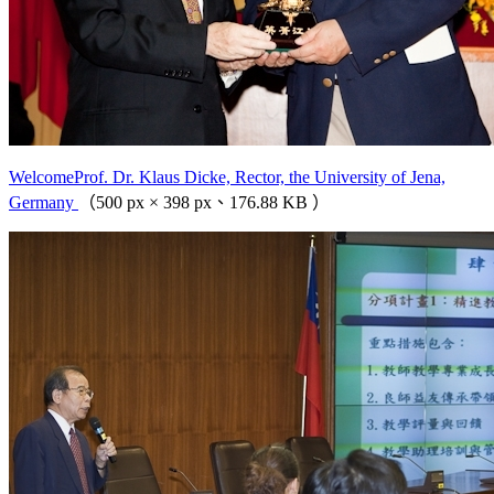
WelcomeProf. Dr. Klaus Dicke, Rector, the University of Jena,
Germany
（500 px × 398 px、176.88 KB ）