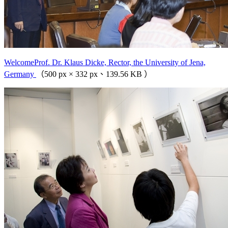
WelcomeProf. Dr. Klaus Dicke, Rector, the University of Jena,
Germany
（500 px × 332 px、139.56 KB ）