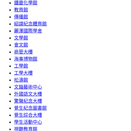
鍾靈化學館
教育館
傳播館
紹謨紀念體育館
麗澤國際學舍
文學館
會文館
商管大樓
海事博物館
工學館
工學大樓
松濤館
文錙藝術中心
外國語文大樓
驚聲紀念大樓
覺生紀念圖書館
覺生綜合大樓
學生活動中心
視聽教育館