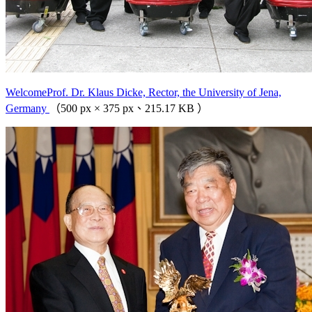
WelcomeProf. Dr. Klaus Dicke, Rector, the University of Jena,
Germany
（500 px × 375 px、215.17 KB ）