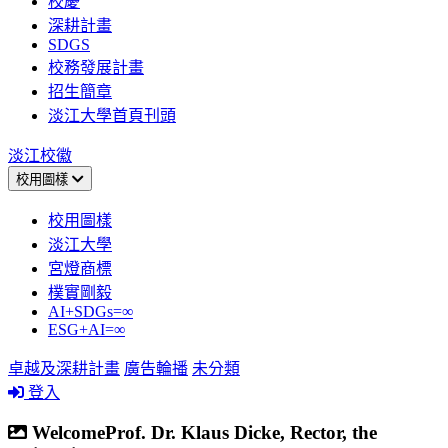
校慶
深耕計畫
SDGS
校務發展計畫
招生簡章
淡江大學首頁刊頭
淡江校徽
校用圖樣
校用圖樣
淡江大學
宮燈商標
樸實剛毅
AI+SDGs=∞
ESG+AI=∞
卓越及深耕計畫
廣告輪播
未分類
登入
WelcomeProf. Dr. Klaus Dicke, Rector, the