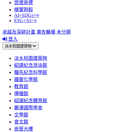
宮燈商標
樸實剛毅
AI+SDGs=∞
ESG+AI=∞
卓越及深耕計畫
廣告輪播
未分類
登入
淡水校園建築物
淡水校園建築物
紹謨紀念游泳館
騮先紀念科學館
鍾靈化學館
教育館
傳播館
紹謨紀念體育館
麗澤國際學舍
文學館
會文館
商管大樓