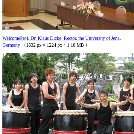
WelcomeProf. Dr. Klaus Dicke, Rector, the University of Jena,
Germany
（1632 px × 1224 px、1.18 MB ）