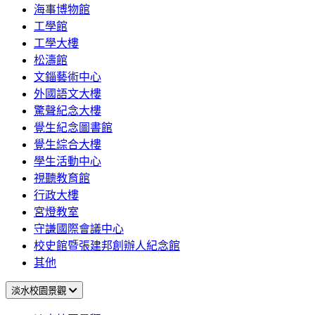
海事博物館
工學館
工學大樓
松濤館
文錙藝術中心
外國語文大樓
驚聲紀念大樓
覺生紀念圖書館
覺生綜合大樓
學生活動中心
視聽教育館
行政大樓
宮燈教室
守謙國際會議中心
校史館暨張建邦創辦人紀念館
其他
淡水校園景觀