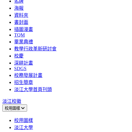
名牌
海報
資料夾
書封面
插圖漫畫
TQM
畢業典禮
教學行政革新研討會
校慶
深耕計畫
SDGS
校務發展計畫
招生簡章
淡江大學首頁刊頭
淡江校徽
校用圖樣
校用圖樣
淡江大學