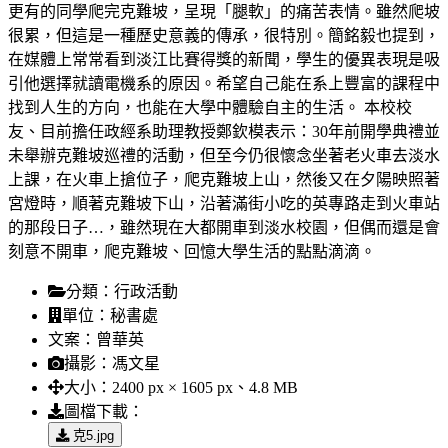
更有的同學爬完克難坡，呈現「腿軟」的痛苦表情。雖然爬坡
很累，但這是一種歷史意義的傳承，很特別。簡銘毅也提到，
在媒體上常常看到淡江比賽得獎的新聞，學生的優異表現是吸
引他選擇就讀電機系的原因。希望自己能在系上豐富的課程中
找到人生的方向，也能在大學中體驗自主的生活。 本校校
友、目前擔任政經系助理教授鄭欽模表示：30年前開學典禮並
未舉辦克難坡巡禮的活動，但至今仍很懷念坐著老火車去淡水
上課，在火車上搶位子，爬克難坡上山，然後又在夕陽映照著
宮燈時，順著克難坡下山，沿著滿街小吃的英專路走到火車站
的那段日子…，雖然現在大都開車到淡水校園，但偶而還是會
刻意不開車，爬克難坡、回憶大學生活的點點滴滴。
分類：
行政活動
單位：
秘書處
文案：
曾華英
攝影：
馮文星
大小：
2400 px × 1605 px、4.8 MB
圖檔下載：
克5.jpg