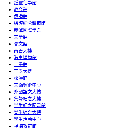
鍾靈化學館
教育館
傳播館
紹謨紀念體育館
麗澤國際學舍
文學館
會文館
商管大樓
海事博物館
工學館
工學大樓
松濤館
文錙藝術中心
外國語文大樓
驚聲紀念大樓
覺生紀念圖書館
覺生綜合大樓
學生活動中心
視聽教育館