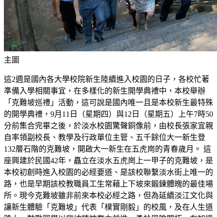
主圖
這2週是國內各大學校院新生陸續進入校園的日子，各校忙著
準備入學相關事宜，在多樣化的新生開學典禮中，本校舉辦
「克難坡巡禮」活動，這可說是國內唯一且是本校新生最特殊
的開學典禮，9月11日（星期四）與12日（星期五）上午7時50
分前集合完畢之後，於淡水校園驚聲銅像前，由校長張家宜親
自率領副校長、教學及行政單位主管、五千餘位大一新生登
132層石階的克難坡，開啟大一新生在五虎崗的青春歲月。 這
座興建於民國42年，矗立在淡水五虎崗上一甲子的克難坡，是
本校初創時進入校園的必經要道、是該校聯繫淡水街上唯一的
路，也是早期該校教職員工生常藉上下坡來鍛鍊體魄的最佳場
所。現今克難坡雖非前來本校必經之路，但為延續淡江文化與
讓新生體驗「克難坡」代表「樸實剛毅」的校風，及在人生道