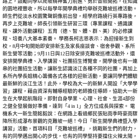
路上，鼓勵同學以爬坡精神奮力前進、勇於冒險開拓，在知識
的園地裡豐收，所以每學年開學典禮均舉辦克難坡巡禮活動。
師生們從淡水校園驚聲銅像前出發，經學府路繞行英專路後，
再步上克難坡，師長引領新生研習三環（專業課程、通識課
程、課外活動課程）五育（德、智、體、群、美）的必修課
程、培養八大基本素養。 學務長柯志恩表示：為迎接新生到
校，8月中旬開始即安排新生及家長座談會、宿舍參觀、系所
新生營等活動；9月11日與12日除安排克難坡巡禮活動外，還
安排開學典禮、入學講習、社團招生博覽會，開學後也有一連
串的社團招生活動，讓新生認識淡江各種不同的社團，再加上
系所內學長姐精心籌備各式各樣的迎新活動，要讓同學們體驗
最新鮮的淡江生活！此外，學校為大一的新鮮人開設「大學學
習」課程，藉由資深有輔導經驗的老師擔任導師，協助大一新
生在大學起航階段，即對自身學業、心理、社會、生涯4部份
之健全發展做好準備，達到「4 in 1」全方位成長與探索。 電
機系大一新生簡銘毅說：在網路上看過鄉民張貼雨季時豪雨驟
降所形成瀑布景觀的克難坡一絕！今日「新生開學典禮暨入學
講習」活動，首項科目「克難坡巡禮」，挑戰新生們的耐力，
有的同學邁出開心的步伐，也有的同學堅持要擋住火辣太陽，