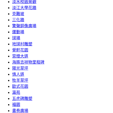
淡水校園景觀
淡江大學花牆
克難坡
三化牆
驚聲銅像廣場
運動場
球場
地球村雕塑
覺軒花園
宮燈大道
海豚吉祥物里程碑
陽光草坪
情人道
牧羊草坪
歐式花園
瀛苑
五虎碑雕塑
福園
書卷廣場