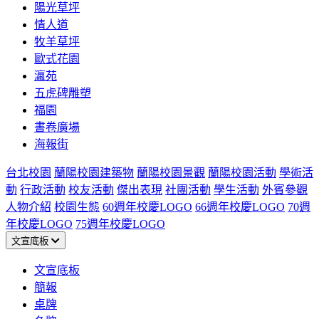
陽光草坪
情人道
牧羊草坪
歐式花園
瀛苑
五虎碑雕塑
福園
書卷廣場
海報街
台北校園
蘭陽校園建築物
蘭陽校園景觀
蘭陽校園活動
學術活
動
行政活動
校友活動
傑出表現
社團活動
學生活動
外賓參觀
人物介紹
校園生態
60週年校慶LOGO
66週年校慶LOGO
70週
年校慶LOGO
75週年校慶LOGO
文宣底板
文宣底板
簡報
桌牌