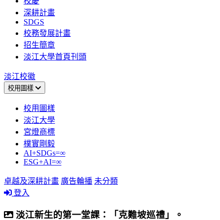
校慶
深耕計畫
SDGS
校務發展計畫
招生簡章
淡江大學首頁刊頭
淡江校徽
校用圖樣
校用圖樣
淡江大學
宮燈商標
樸實剛毅
AI+SDGs=∞
ESG+AI=∞
卓越及深耕計畫
廣告輪播
未分類
登入
淡江新生的第一堂課：「克難坡巡禮」。