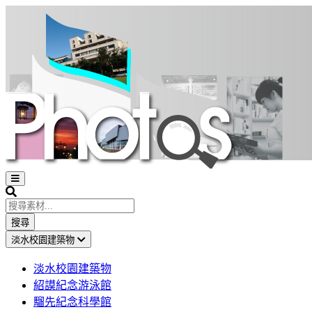
Open
sidebar
Search
搜尋
淡水校園建築物
淡水校園建築物
紹謨紀念游泳館
騮先紀念科學館