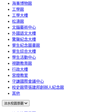
海事博物館
工學館
工學大樓
松濤館
文錙藝術中心
外國語文大樓
驚聲紀念大樓
覺生紀念圖書館
覺生綜合大樓
學生活動中心
視聽教育館
行政大樓
宮燈教室
守謙國際會議中心
校史館暨張建邦創辦人紀念館
其他
淡水校園景觀