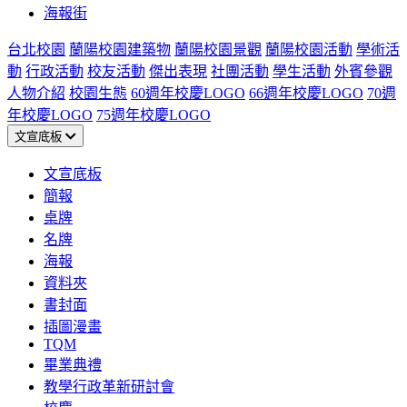
海報街
台北校園
蘭陽校園建築物
蘭陽校園景觀
蘭陽校園活動
學術活
動
行政活動
校友活動
傑出表現
社團活動
學生活動
外賓參觀
人物介紹
校園生態
60週年校慶LOGO
66週年校慶LOGO
70週
年校慶LOGO
75週年校慶LOGO
文宣底板
文宣底板
簡報
桌牌
名牌
海報
資料夾
書封面
插圖漫畫
TQM
畢業典禮
教學行政革新研討會