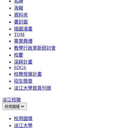
名牌
海報
資料夾
書封面
插圖漫畫
TQM
畢業典禮
教學行政革新研討會
校慶
深耕計畫
SDGS
校務發展計畫
招生簡章
淡江大學首頁刊頭
淡江校徽
校用圖樣
校用圖樣
淡江大學