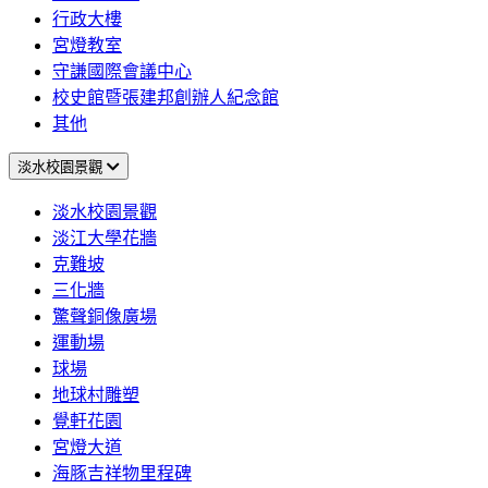
行政大樓
宮燈教室
守謙國際會議中心
校史館暨張建邦創辦人紀念館
其他
淡水校園景觀
淡水校園景觀
淡江大學花牆
克難坡
三化牆
驚聲銅像廣場
運動場
球場
地球村雕塑
覺軒花園
宮燈大道
海豚吉祥物里程碑