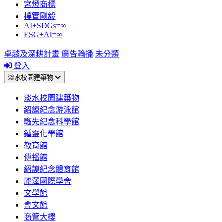
宮燈商標
樸實剛毅
AI+SDGs=∞
ESG+AI=∞
卓越及深耕計畫
廣告輪播
未分類
登入
淡水校園建築物
淡水校園建築物
紹謨紀念游泳館
騮先紀念科學館
鍾靈化學館
教育館
傳播館
紹謨紀念體育館
麗澤國際學舍
文學館
會文館
商管大樓