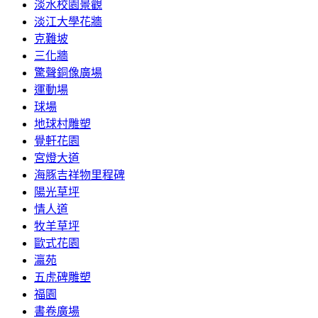
淡水校園景觀
淡江大學花牆
克難坡
三化牆
驚聲銅像廣場
運動場
球場
地球村雕塑
覺軒花園
宮燈大道
海豚吉祥物里程碑
陽光草坪
情人道
牧羊草坪
歐式花園
瀛苑
五虎碑雕塑
福園
書卷廣場