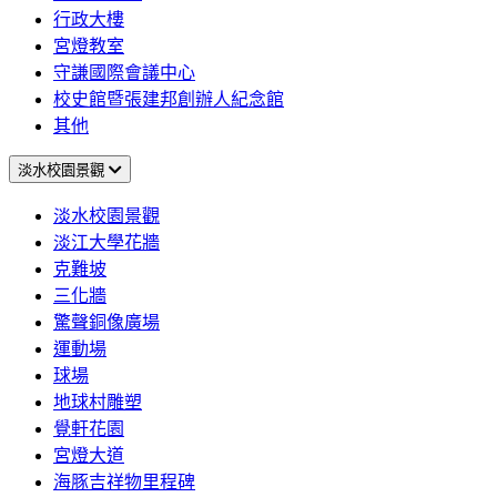
行政大樓
宮燈教室
守謙國際會議中心
校史館暨張建邦創辦人紀念館
其他
淡水校園景觀
淡水校園景觀
淡江大學花牆
克難坡
三化牆
驚聲銅像廣場
運動場
球場
地球村雕塑
覺軒花園
宮燈大道
海豚吉祥物里程碑