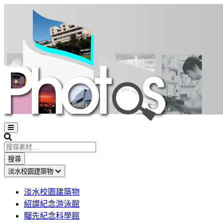
Open
sidebar
Search
搜尋
淡水校園建築物
淡水校園建築物
紹謨紀念游泳館
騮先紀念科學館