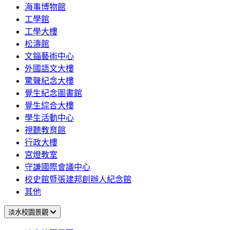
海事博物館
工學館
工學大樓
松濤館
文錙藝術中心
外國語文大樓
驚聲紀念大樓
覺生紀念圖書館
覺生綜合大樓
學生活動中心
視聽教育館
行政大樓
宮燈教室
守謙國際會議中心
校史館暨張建邦創辦人紀念館
其他
淡水校園景觀