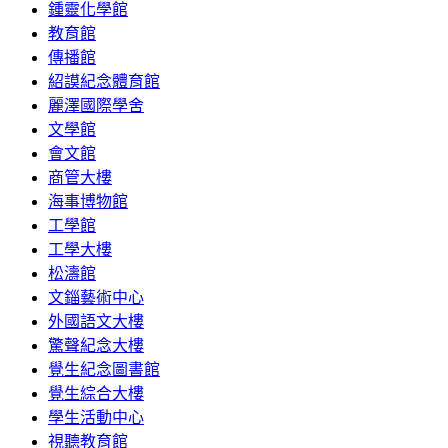
鍾靈化學館
教育館
傳播館
紹謨紀念體育館
麗澤國際學舍
文學館
會文館
商管大樓
海事博物館
工學館
工學大樓
松濤館
文錙藝術中心
外國語文大樓
驚聲紀念大樓
覺生紀念圖書館
覺生綜合大樓
學生活動中心
視聽教育館