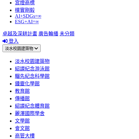
宮燈商標
樸實剛毅
AI+SDGs=∞
ESG+AI=∞
卓越及深耕計畫
廣告輪播
未分類
登入
淡水校園建築物
淡水校園建築物
紹謨紀念游泳館
騮先紀念科學館
鍾靈化學館
教育館
傳播館
紹謨紀念體育館
麗澤國際學舍
文學館
會文館
商管大樓