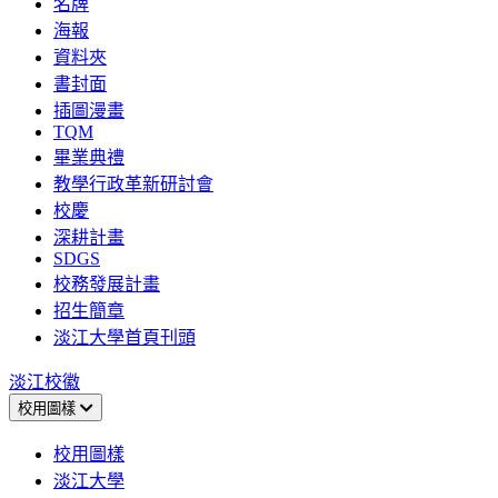
名牌
海報
資料夾
書封面
插圖漫畫
TQM
畢業典禮
教學行政革新研討會
校慶
深耕計畫
SDGS
校務發展計畫
招生簡章
淡江大學首頁刊頭
淡江校徽
校用圖樣
校用圖樣
淡江大學