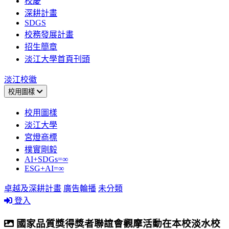
校慶
深耕計畫
SDGS
校務發展計畫
招生簡章
淡江大學首頁刊頭
淡江校徽
校用圖樣
校用圖樣
淡江大學
宮燈商標
樸實剛毅
AI+SDGs=∞
ESG+AI=∞
卓越及深耕計畫
廣告輪播
未分類
登入
國家品質獎得獎者聯誼會觀摩活動在本校淡水校