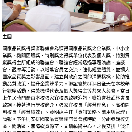
主圖
國家品質獎得獎者聯誼會為獲得國家品質獎之企業獎、中小企
業獎、機關團體獎、特別獎之得獎單位代表及個人獎、特別貢
獻獎得主所組成的聯誼會。聯誼會經常透過專題演講、座談
會、觀摩等活動，以增進會員之交流，強化經營體質，並擴大
國家品質獎之影響層面，建立與政府之間的溝通橋樑，協助推
動品質政策，提升企業競爭力。聯誼會於8月4日全天在本校舉
行觀摩活動，得獎機構代表及個人獎得主等共58人與會。當日
上午10時開始由本校張家宜校長致歡迎詞、聯誼會杜武林會長
致詞，接著進行學校簡介，張家宜校長「經營理念」、高柏園
副校長「經營績效」、黃明達主任「資訊策略、應用與管理」
簡報。下午則安排國家品質獎聯誼會會務時間，分組參觀校史
區、閱活區、無障礙資源室、文錙藝術中心。之後安排「淡江