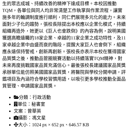
生的眾志成城、持續改善的精神下達成目標。本校因推動
TQM，各單位與同人均非常清楚工作執掌與作業流程，讓實
施多年的輪調制度進行順利，同仁們展現多元化的能力。未來
面對少子化的趨勢，張校長除提出本校應以企業化模式，持續
組織再造外，她更以《巨人也會跌倒》的內容為例，說明美國
獲選高瞻遠矚的18家企業、卓越的11家企業之成功特性，及11
家卓越企業中由盛而衰的階段，提醒大家巨人也會倒下，組織
應永遠保持警戒，創新再創新。張校長亦表示本校在獲得國家
品質獎之後，推動品管圈競賽活動以持續落實TQM精神，對
未來再度挑戰國家品質充滿信心。最後張校長建議國家品質獎
承辦單位能仿照美國國家品質獎，將醫院與學校分開申請，評
鑑項目及內涵符合學校習慣用語，以吸引更多學校推動全面品
質管理、申請國家品質獎。
分類：
行政活動
單位：
秘書室
文案：
曾華英
攝影：
馮文星
大小：
1024 px × 652 px、646.57 KB