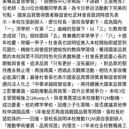
美聲品宴音樂會」，由通核中心李珮瑜、干詠穎、王淑堯等3
位老師，及20位合唱團同學表演，為今日參訪活動劃下完美的
句點。 國家品質獎得獎者聯誼會杜武林會長致詞時首先表
示，本校在張創辦人、歷任校長、張校長擘劃下，成為國內
「一」流學府，在第「二」曲線的發展下，以「三」化教育理
念成就「四」個校園與「五」育兼備的莘莘學子，「六」十週
年校慶，榮耀一甲子。杜會長也說明從進入本校開始即感受到
花園化、精緻化與營造舒適愉悅的教與學環境，獲得國家品質
獎的本校與眾不同的特色充份表露無遺。杜會長更語重心長的
期勉與會者，追求品質「只有更好、沒有最好」，對品質的堅
持應永無止境、再接再厲。透過此次觀摩活動，相信大家收穫
必能滿行囊；最後杜會長也表示國家品質獎得獎者聯誼會即將
邁向法人化之「中華卓越經營協會」，將持續擴大國家品質獎
之影響層面，協助推動品質政策，提升企業競爭力。 本校3位
主管簡報後之Q&amp;A，與會貴賓提出本校推動TQM動機、
成功要素、校的標竿學校、因應少子化策略、是否建議其他學
校申請國品獎、5年後是否再度挑戰國品獎等問題，張校長妙
語如珠的一一回復。張校長說明本校推動TQM源自張創辦人
「推動學術優異、品質保證」的理念，17年來在全校教職員工