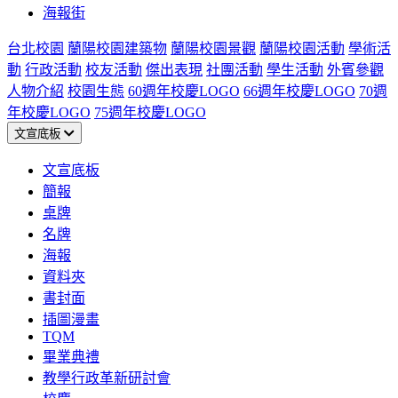
海報街
台北校園
蘭陽校園建築物
蘭陽校園景觀
蘭陽校園活動
學術活
動
行政活動
校友活動
傑出表現
社團活動
學生活動
外賓參觀
人物介紹
校園生態
60週年校慶LOGO
66週年校慶LOGO
70週
年校慶LOGO
75週年校慶LOGO
文宣底板
文宣底板
簡報
桌牌
名牌
海報
資料夾
書封面
插圖漫畫
TQM
畢業典禮
教學行政革新研討會