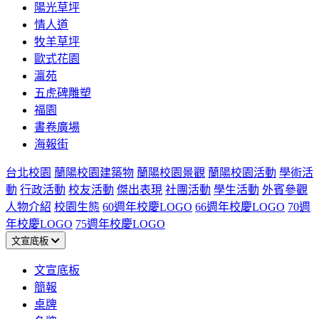
陽光草坪
情人道
牧羊草坪
歐式花園
瀛苑
五虎碑雕塑
福園
書卷廣場
海報街
台北校園
蘭陽校園建築物
蘭陽校園景觀
蘭陽校園活動
學術活
動
行政活動
校友活動
傑出表現
社團活動
學生活動
外賓參觀
人物介紹
校園生態
60週年校慶LOGO
66週年校慶LOGO
70週
年校慶LOGO
75週年校慶LOGO
文宣底板
文宣底板
簡報
桌牌