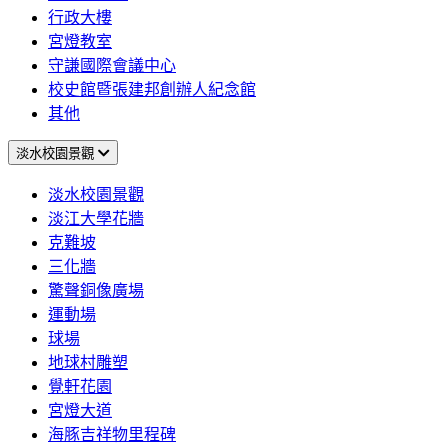
行政大樓
宮燈教室
守謙國際會議中心
校史館暨張建邦創辦人紀念館
其他
淡水校園景觀
淡水校園景觀
淡江大學花牆
克難坡
三化牆
驚聲銅像廣場
運動場
球場
地球村雕塑
覺軒花園
宮燈大道
海豚吉祥物里程碑