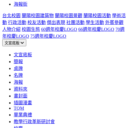
海報街
台北校園
蘭陽校園建築物
蘭陽校園景觀
蘭陽校園活動
學術活
動
行政活動
校友活動
傑出表現
社團活動
學生活動
外賓參觀
人物介紹
校園生態
60週年校慶LOGO
66週年校慶LOGO
70週
年校慶LOGO
75週年校慶LOGO
文宣底板
文宣底板
簡報
桌牌
名牌
海報
資料夾
書封面
插圖漫畫
TQM
畢業典禮
教學行政革新研討會