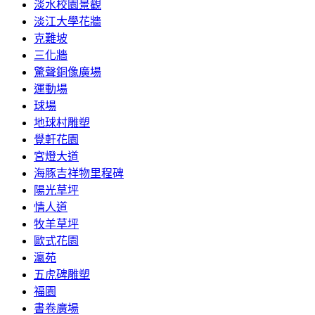
淡水校園景觀
淡江大學花牆
克難坡
三化牆
驚聲銅像廣場
運動場
球場
地球村雕塑
覺軒花園
宮燈大道
海豚吉祥物里程碑
陽光草坪
情人道
牧羊草坪
歐式花園
瀛苑
五虎碑雕塑
福園
書卷廣場