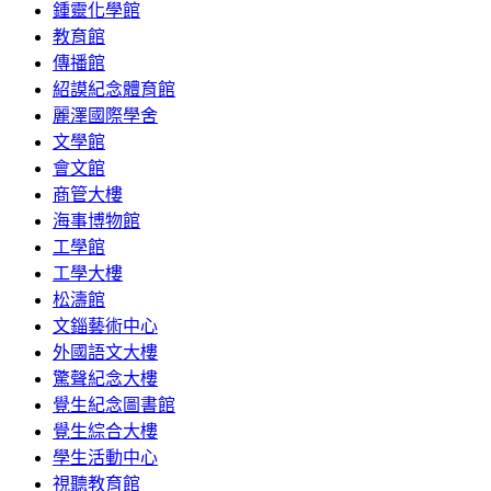
鍾靈化學館
教育館
傳播館
紹謨紀念體育館
麗澤國際學舍
文學館
會文館
商管大樓
海事博物館
工學館
工學大樓
松濤館
文錙藝術中心
外國語文大樓
驚聲紀念大樓
覺生紀念圖書館
覺生綜合大樓
學生活動中心
視聽教育館