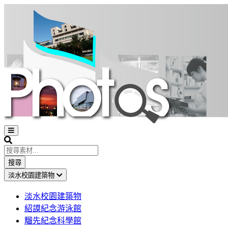
Open
sidebar
Search
搜尋
淡水校園建築物
淡水校園建築物
紹謨紀念游泳館
騮先紀念科學館