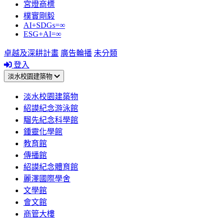
宮燈商標
樸實剛毅
AI+SDGs=∞
ESG+AI=∞
卓越及深耕計畫
廣告輪播
未分類
登入
淡水校園建築物
淡水校園建築物
紹謨紀念游泳館
騮先紀念科學館
鍾靈化學館
教育館
傳播館
紹謨紀念體育館
麗澤國際學舍
文學館
會文館
商管大樓