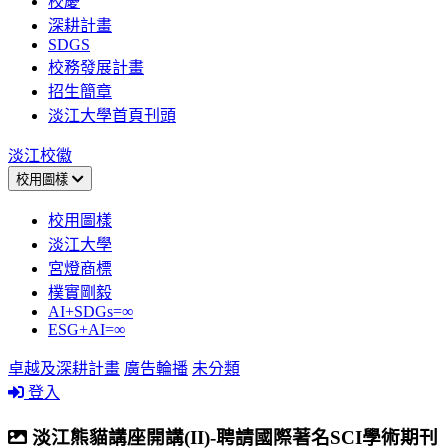
校慶
深耕計畫
SDGS
校務發展計畫
招生簡章
淡江大學首頁刊頭
淡江校徽
校用圖樣
校用圖樣
淡江大學
宮燈商標
樸實剛毅
AI+SDGs=∞
ESG+AI=∞
卓越及深耕計畫
廣告輪播
未分類
登入
淡江熊貓講座開講(II)-聘請國際著名SCI學術期刊