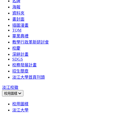
名牌
海報
資料夾
書封面
插圖漫畫
TQM
畢業典禮
教學行政革新研討會
校慶
深耕計畫
SDGS
校務發展計畫
招生簡章
淡江大學首頁刊頭
淡江校徽
校用圖樣
校用圖樣
淡江大學