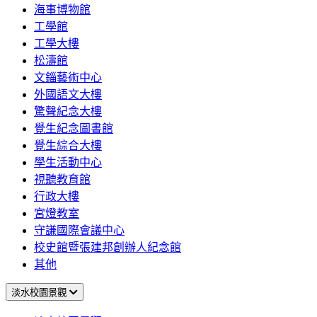
海事博物館
工學館
工學大樓
松濤館
文錙藝術中心
外國語文大樓
驚聲紀念大樓
覺生紀念圖書館
覺生綜合大樓
學生活動中心
視聽教育館
行政大樓
宮燈教室
守謙國際會議中心
校史館暨張建邦創辦人紀念館
其他
淡水校園景觀