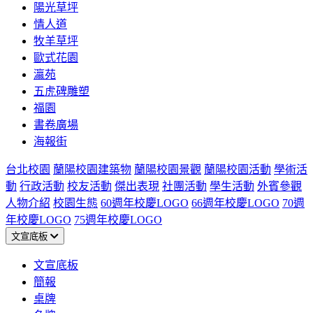
陽光草坪
情人道
牧羊草坪
歐式花園
瀛苑
五虎碑雕塑
福園
書卷廣場
海報街
台北校園
蘭陽校園建築物
蘭陽校園景觀
蘭陽校園活動
學術活
動
行政活動
校友活動
傑出表現
社團活動
學生活動
外賓參觀
人物介紹
校園生態
60週年校慶LOGO
66週年校慶LOGO
70週
年校慶LOGO
75週年校慶LOGO
文宣底板
文宣底板
簡報
桌牌