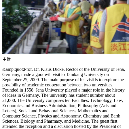
主圖
&amp;quot;Prof. Dr. Klaus Dicke, Rector of the University of Jena,
Germany, made a goodwill visit to Tamkang University on
September 25, 2009. The main purpose of his visit is to explore the
possibility of academic cooperation between two universities.
Founded in 1558, Jena University played a major role in the history
of ideas in Germany. The university has student number about
21,000. The University comprises ten Faculties: Technology, Law,
Economics and Business Administration, Philosophy (Arts and
Letters), Social and Behavioral Sciences, Mathematics and
Computer Science, Physics and Astronomy, Chemistry and Earth
Sciences, Biology and Pharmacy, and Medicine. The guest first
attended the reception and a discussion hosted by the President of