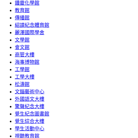
鍾靈化學館
教育館
傳播館
紹謨紀念體育館
麗澤國際學舍
文學館
會文館
商管大樓
海事博物館
工學館
工學大樓
松濤館
文錙藝術中心
外國語文大樓
驚聲紀念大樓
覺生紀念圖書館
覺生綜合大樓
學生活動中心
視聽教育館