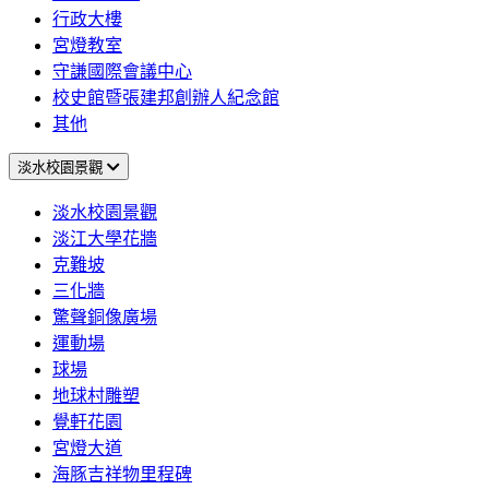
行政大樓
宮燈教室
守謙國際會議中心
校史館暨張建邦創辦人紀念館
其他
淡水校園景觀
淡水校園景觀
淡江大學花牆
克難坡
三化牆
驚聲銅像廣場
運動場
球場
地球村雕塑
覺軒花園
宮燈大道
海豚吉祥物里程碑