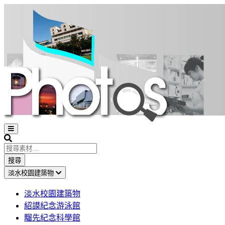
Open
sidebar
Search
搜尋
淡水校園建築物
淡水校園建築物
紹謨紀念游泳館
騮先紀念科學館