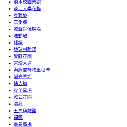
淡水校園景觀
淡江大學花牆
克難坡
三化牆
驚聲銅像廣場
運動場
球場
地球村雕塑
覺軒花園
宮燈大道
海豚吉祥物里程碑
陽光草坪
情人道
牧羊草坪
歐式花園
瀛苑
五虎碑雕塑
福園
書卷廣場