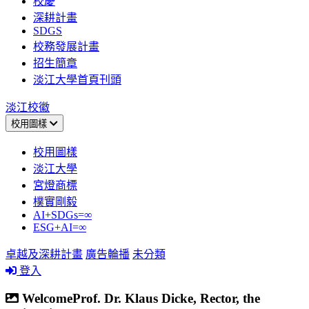
校慶
深耕計畫
SDGS
校務發展計畫
招生簡章
淡江大學首頁刊頭
淡江校徽
校用圖樣
校用圖樣
淡江大學
宮燈商標
樸實剛毅
AI+SDGs=∞
ESG+AI=∞
卓越及深耕計畫
廣告輪播
未分類
登入
WelcomeProf. Dr. Klaus Dicke, Rector, the