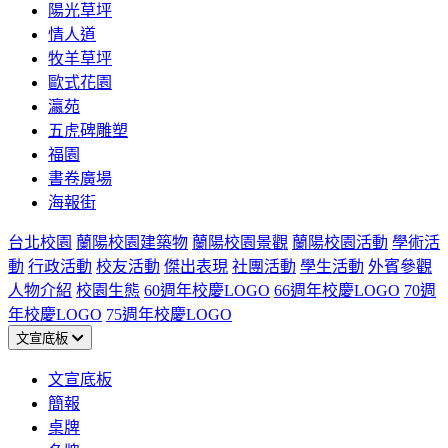
陽光草坪
情人道
牧羊草坪
歐式花園
瀛苑
五虎碑雕塑
福園
書卷廣場
海報街
台北校園
蘭陽校園建築物
蘭陽校園景觀
蘭陽校園活動
學術活
動
行政活動
校友活動
傑出表現
社團活動
學生活動
外賓參觀
人物介紹
校園生態
60週年校慶LOGO
66週年校慶LOGO
70週
年校慶LOGO
75週年校慶LOGO
文宣底板
文宣底板
簡報
桌牌