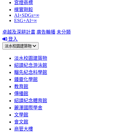
宮燈商標
樸實剛毅
AI+SDGs=∞
ESG+AI=∞
卓越及深耕計畫
廣告輪播
未分類
登入
淡水校園建築物
淡水校園建築物
紹謨紀念游泳館
騮先紀念科學館
鍾靈化學館
教育館
傳播館
紹謨紀念體育館
麗澤國際學舍
文學館
會文館
商管大樓