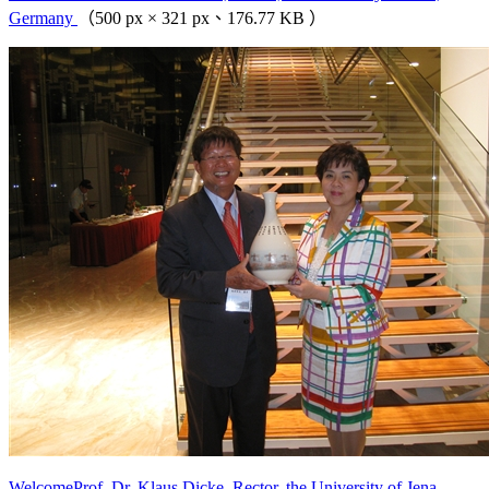
Germany
（500 px × 321 px、176.77 KB ）
WelcomeProf. Dr. Klaus Dicke, Rector, the University of Jena,