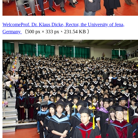
WelcomeProf. Dr. Klaus Dicke, Rector, the University of Jena,
Germany
（500 px × 333 px、231.54 KB ）