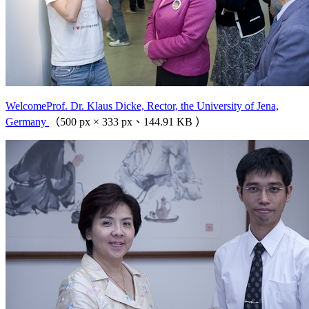
WelcomeProf. Dr. Klaus Dicke, Rector, the University of Jena,
Germany
（500 px × 333 px、144.91 KB ）