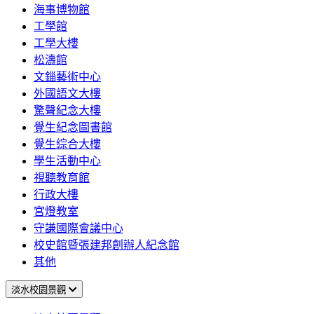
海事博物館
工學館
工學大樓
松濤館
文錙藝術中心
外國語文大樓
驚聲紀念大樓
覺生紀念圖書館
覺生綜合大樓
學生活動中心
視聽教育館
行政大樓
宮燈教室
守謙國際會議中心
校史館暨張建邦創辦人紀念館
其他
淡水校園景觀