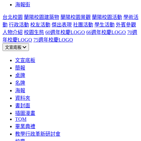
海報街
台北校園
蘭陽校園建築物
蘭陽校園景觀
蘭陽校園活動
學術活
動
行政活動
校友活動
傑出表現
社團活動
學生活動
外賓參觀
人物介紹
校園生態
60週年校慶LOGO
66週年校慶LOGO
70週
年校慶LOGO
75週年校慶LOGO
文宣底板
文宣底板
簡報
桌牌
名牌
海報
資料夾
書封面
插圖漫畫
TQM
畢業典禮
教學行政革新研討會