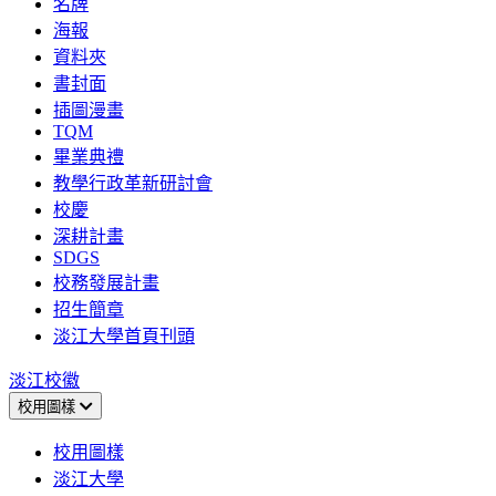
名牌
海報
資料夾
書封面
插圖漫畫
TQM
畢業典禮
教學行政革新研討會
校慶
深耕計畫
SDGS
校務發展計畫
招生簡章
淡江大學首頁刊頭
淡江校徽
校用圖樣
校用圖樣
淡江大學