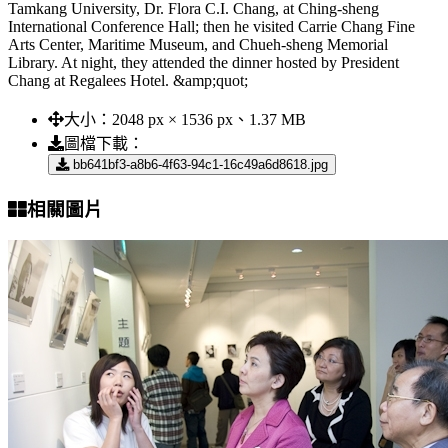
Tamkang University, Dr. Flora C.I. Chang, at Ching-sheng
International Conference Hall; then he visited Carrie Chang Fine
Arts Center, Maritime Museum, and Chueh-sheng Memorial
Library. At night, they attended the dinner hosted by President
Chang at Regalees Hotel. &amp;quot;
大小：
2048 px × 1536 px、1.37 MB
圖檔下載：
bb641bf3-a8b6-4f63-94c1-16c49a6d8618.jpg
相關圖片