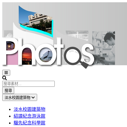
Open
sidebar
Search
搜尋
淡水校園建築物
淡水校園建築物
紹謨紀念游泳館
騮先紀念科學館