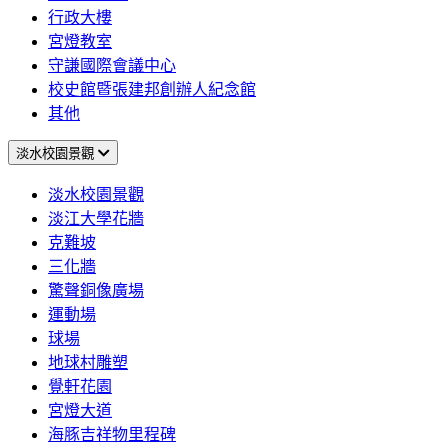
行政大樓
宮燈教室
守謙國際會議中心
校史館暨張建邦創辦人紀念館
其他
淡水校園景觀
淡水校園景觀
淡江大學花牆
克難坡
三化牆
驚聲銅像廣場
運動場
球場
地球村雕塑
覺軒花園
宮燈大道
海豚吉祥物里程碑