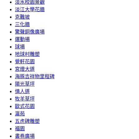
淡水校園景觀
淡江大學花牆
克難坡
三化牆
驚聲銅像廣場
運動場
球場
地球村雕塑
覺軒花園
宮燈大道
海豚吉祥物里程碑
陽光草坪
情人道
牧羊草坪
歐式花園
瀛苑
五虎碑雕塑
福園
書卷廣場