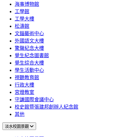
海事博物館
工學館
工學大樓
松濤館
文錙藝術中心
外國語文大樓
驚聲紀念大樓
覺生紀念圖書館
覺生綜合大樓
學生活動中心
視聽教育館
行政大樓
宮燈教室
守謙國際會議中心
校史館暨張建邦創辦人紀念館
其他
淡水校園景觀