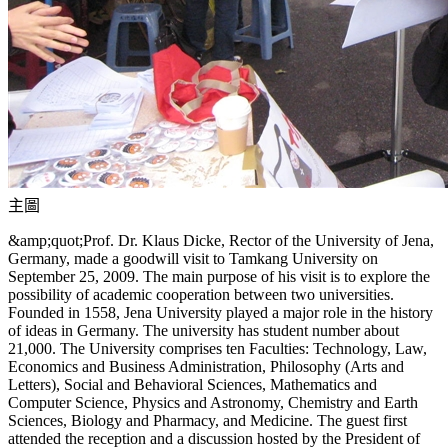
主圖
&amp;quot;Prof. Dr. Klaus Dicke, Rector of the University of Jena,
Germany, made a goodwill visit to Tamkang University on
September 25, 2009. The main purpose of his visit is to explore the
possibility of academic cooperation between two universities.
Founded in 1558, Jena University played a major role in the history
of ideas in Germany. The university has student number about
21,000. The University comprises ten Faculties: Technology, Law,
Economics and Business Administration, Philosophy (Arts and
Letters), Social and Behavioral Sciences, Mathematics and
Computer Science, Physics and Astronomy, Chemistry and Earth
Sciences, Biology and Pharmacy, and Medicine. The guest first
attended the reception and a discussion hosted by the President of