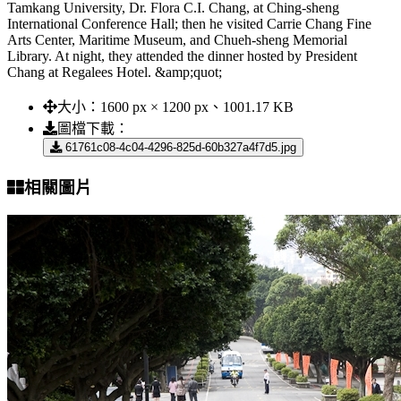
Tamkang University, Dr. Flora C.I. Chang, at Ching-sheng
International Conference Hall; then he visited Carrie Chang Fine
Arts Center, Maritime Museum, and Chueh-sheng Memorial
Library. At night, they attended the dinner hosted by President
Chang at Regalees Hotel. &amp;quot;
大小：
1600 px × 1200 px、1001.17 KB
圖檔下載：
61761c08-4c04-4296-825d-60b327a4f7d5.jpg
相關圖片