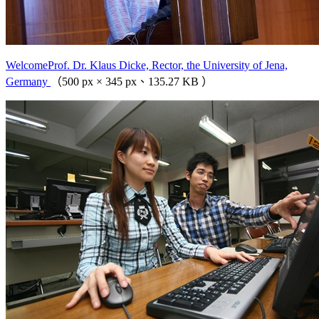
WelcomeProf. Dr. Klaus Dicke, Rector, the University of Jena,
Germany
（500 px × 345 px、135.27 KB ）