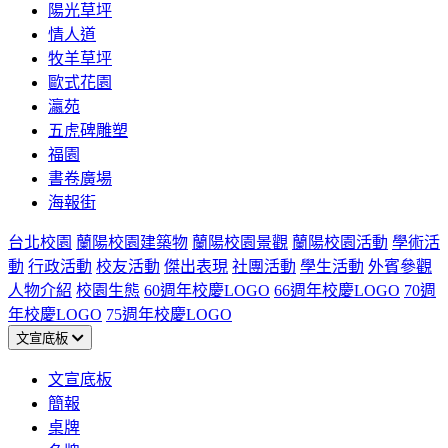
陽光草坪
情人道
牧羊草坪
歐式花園
瀛苑
五虎碑雕塑
福園
書卷廣場
海報街
台北校園
蘭陽校園建築物
蘭陽校園景觀
蘭陽校園活動
學術活
動
行政活動
校友活動
傑出表現
社團活動
學生活動
外賓參觀
人物介紹
校園生態
60週年校慶LOGO
66週年校慶LOGO
70週
年校慶LOGO
75週年校慶LOGO
文宣底板
文宣底板
簡報
桌牌