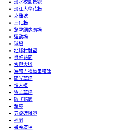
淡水校園景觀
淡江大學花牆
克難坡
三化牆
驚聲銅像廣場
運動場
球場
地球村雕塑
覺軒花園
宮燈大道
海豚吉祥物里程碑
陽光草坪
情人道
牧羊草坪
歐式花園
瀛苑
五虎碑雕塑
福園
書卷廣場