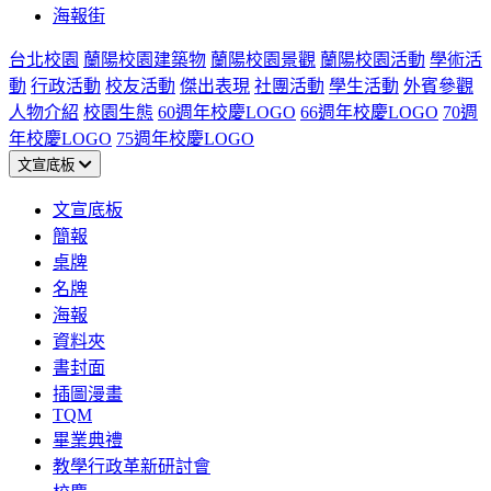
海報街
台北校園
蘭陽校園建築物
蘭陽校園景觀
蘭陽校園活動
學術活
動
行政活動
校友活動
傑出表現
社團活動
學生活動
外賓參觀
人物介紹
校園生態
60週年校慶LOGO
66週年校慶LOGO
70週
年校慶LOGO
75週年校慶LOGO
文宣底板
文宣底板
簡報
桌牌
名牌
海報
資料夾
書封面
插圖漫畫
TQM
畢業典禮
教學行政革新研討會