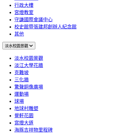
行政大樓
宮燈教室
守謙國際會議中心
校史館暨張建邦創辦人紀念館
其他
淡水校園景觀
淡水校園景觀
淡江大學花牆
克難坡
三化牆
驚聲銅像廣場
運動場
球場
地球村雕塑
覺軒花園
宮燈大道
海豚吉祥物里程碑