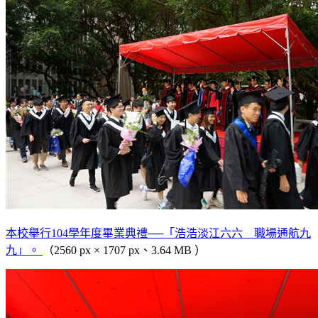
本校舉行104學年度畢業典禮──「浩浩淡江六六 職場通航九
九」。
（2560 px × 1707 px、3.64 MB ）