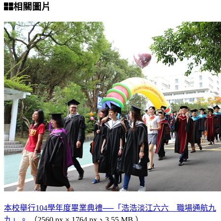
相關圖片
本校舉行104學年度畢業典禮──「浩浩淡江六六 職場通航九
九」。
（2560 px × 1764 px、3.55 MB ）