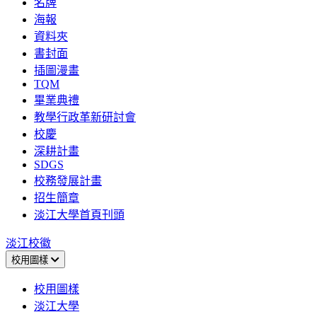
名牌
海報
資料夾
書封面
插圖漫畫
TQM
畢業典禮
教學行政革新研討會
校慶
深耕計畫
SDGS
校務發展計畫
招生簡章
淡江大學首頁刊頭
淡江校徽
校用圖樣
校用圖樣
淡江大學