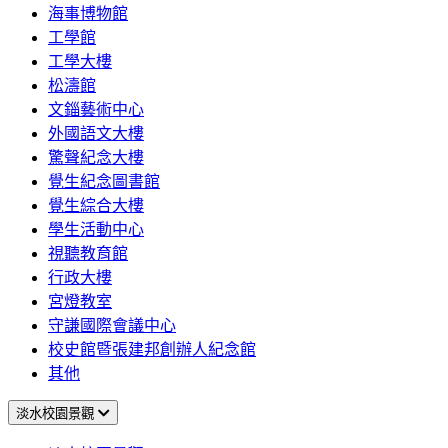
海事博物館
工學館
工學大樓
松濤館
文錙藝術中心
外國語文大樓
驚聲紀念大樓
覺生紀念圖書館
覺生綜合大樓
學生活動中心
視聽教育館
行政大樓
宮燈教室
守謙國際會議中心
校史館暨張建邦創辦人紀念館
其他
淡水校園景觀