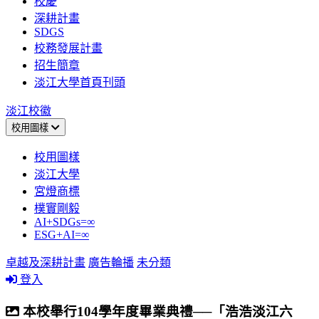
校慶
深耕計畫
SDGS
校務發展計畫
招生簡章
淡江大學首頁刊頭
淡江校徽
校用圖樣
校用圖樣
淡江大學
宮燈商標
樸實剛毅
AI+SDGs=∞
ESG+AI=∞
卓越及深耕計畫
廣告輪播
未分類
登入
本校舉行104學年度畢業典禮──「浩浩淡江六