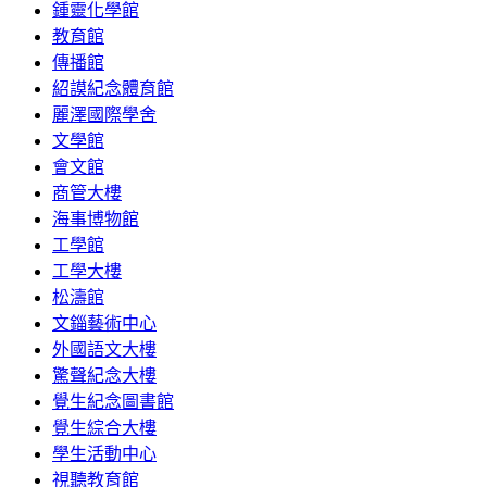
鍾靈化學館
教育館
傳播館
紹謨紀念體育館
麗澤國際學舍
文學館
會文館
商管大樓
海事博物館
工學館
工學大樓
松濤館
文錙藝術中心
外國語文大樓
驚聲紀念大樓
覺生紀念圖書館
覺生綜合大樓
學生活動中心
視聽教育館