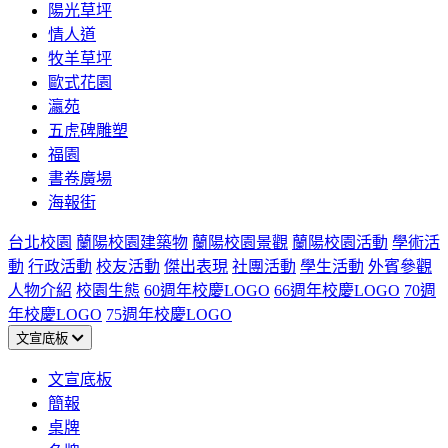
陽光草坪
情人道
牧羊草坪
歐式花園
瀛苑
五虎碑雕塑
福園
書卷廣場
海報街
台北校園
蘭陽校園建築物
蘭陽校園景觀
蘭陽校園活動
學術活
動
行政活動
校友活動
傑出表現
社團活動
學生活動
外賓參觀
人物介紹
校園生態
60週年校慶LOGO
66週年校慶LOGO
70週
年校慶LOGO
75週年校慶LOGO
文宣底板
文宣底板
簡報
桌牌