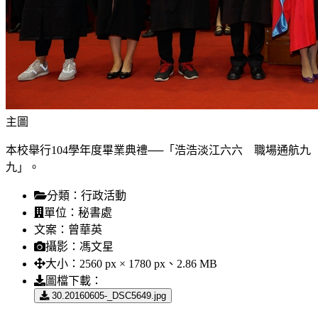
主圖
本校舉行104學年度畢業典禮──「浩浩淡江六六 職場通航九
九」。
分類：
行政活動
單位：
秘書處
文案：
曾華英
攝影：
馮文星
大小：
2560 px × 1780 px、2.86 MB
圖檔下載：
30.20160605-_DSC5649.jpg