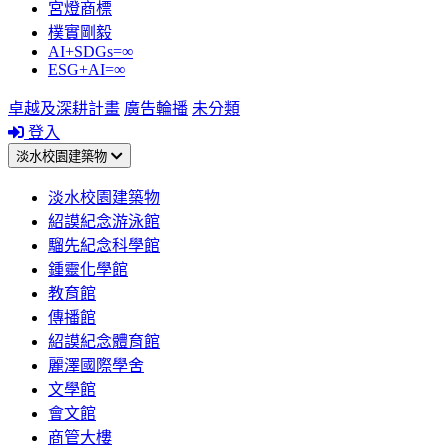
宮燈商標
樸實剛毅
AI+SDGs=∞
ESG+AI=∞
卓越及深耕計畫
廣告輪播
未分類
登入
淡水校園建築物
淡水校園建築物
紹謨紀念游泳館
騮先紀念科學館
鍾靈化學館
教育館
傳播館
紹謨紀念體育館
麗澤國際學舍
文學館
會文館
商管大樓