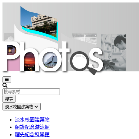
Open
sidebar
Search
搜尋
淡水校園建築物
淡水校園建築物
紹謨紀念游泳館
騮先紀念科學館