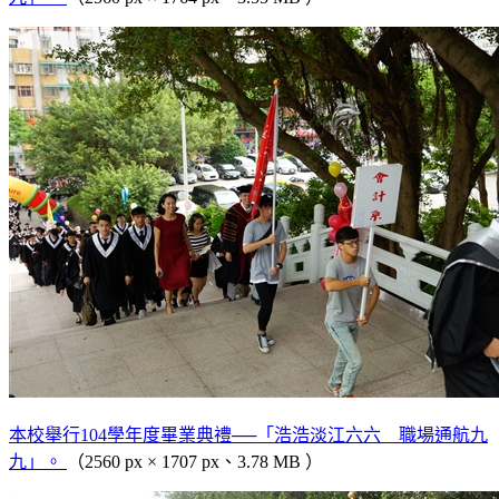
本校舉行104學年度畢業典禮──「浩浩淡江六六 職場通航九
九」。
（2560 px × 1707 px、3.78 MB ）