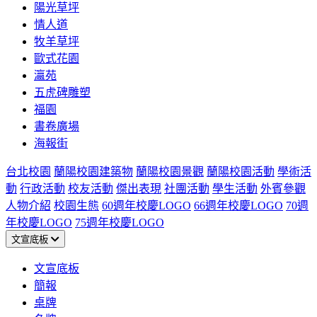
陽光草坪
情人道
牧羊草坪
歐式花園
瀛苑
五虎碑雕塑
福園
書卷廣場
海報街
台北校園
蘭陽校園建築物
蘭陽校園景觀
蘭陽校園活動
學術活
動
行政活動
校友活動
傑出表現
社團活動
學生活動
外賓參觀
人物介紹
校園生態
60週年校慶LOGO
66週年校慶LOGO
70週
年校慶LOGO
75週年校慶LOGO
文宣底板
文宣底板
簡報
桌牌