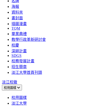
名牌
海報
資料夾
書封面
插圖漫畫
TQM
畢業典禮
教學行政革新研討會
校慶
深耕計畫
SDGS
校務發展計畫
招生簡章
淡江大學首頁刊頭
淡江校徽
校用圖樣
校用圖樣
淡江大學