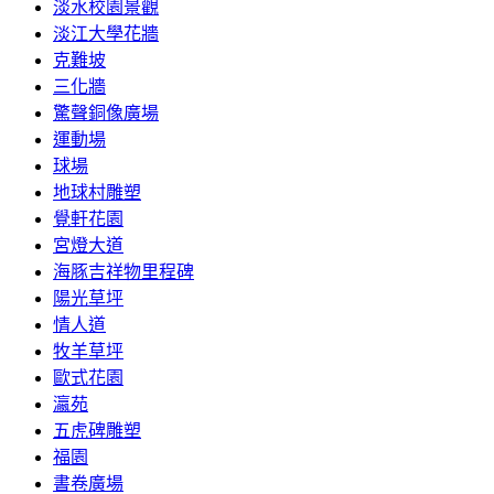
淡水校園景觀
淡江大學花牆
克難坡
三化牆
驚聲銅像廣場
運動場
球場
地球村雕塑
覺軒花園
宮燈大道
海豚吉祥物里程碑
陽光草坪
情人道
牧羊草坪
歐式花園
瀛苑
五虎碑雕塑
福園
書卷廣場