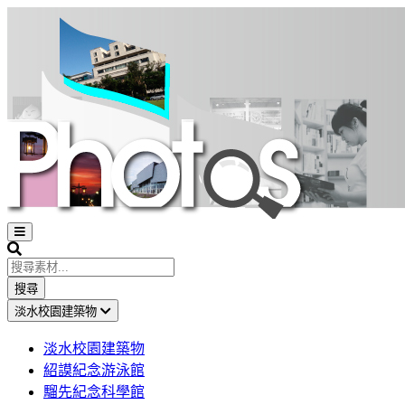
Open
sidebar
Search
搜尋
淡水校園建築物
淡水校園建築物
紹謨紀念游泳館
騮先紀念科學館