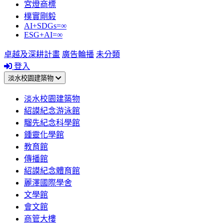
宮燈商標
樸實剛毅
AI+SDGs=∞
ESG+AI=∞
卓越及深耕計畫
廣告輪播
未分類
登入
淡水校園建築物
淡水校園建築物
紹謨紀念游泳館
騮先紀念科學館
鍾靈化學館
教育館
傳播館
紹謨紀念體育館
麗澤國際學舍
文學館
會文館
商管大樓