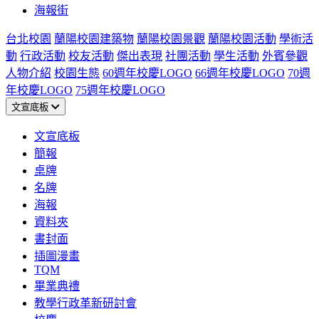
海報街
台北校園
蘭陽校園建築物
蘭陽校園景觀
蘭陽校園活動
學術活
動
行政活動
校友活動
傑出表現
社團活動
學生活動
外賓參觀
人物介紹
校園生態
60週年校慶LOGO
66週年校慶LOGO
70週
年校慶LOGO
75週年校慶LOGO
文宣底板
文宣底板
簡報
桌牌
名牌
海報
資料夾
書封面
插圖漫畫
TQM
畢業典禮
教學行政革新研討會