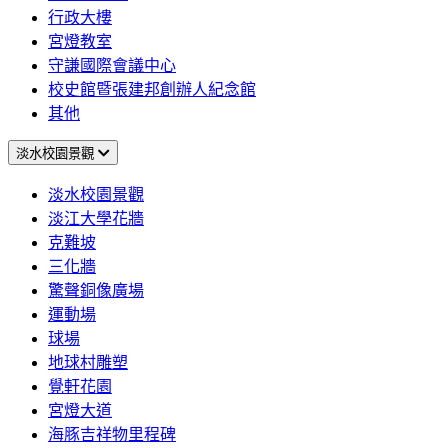
行政大樓
宮燈教室
守謙國際會議中心
校史館暨張建邦創辦人紀念館
其他
淡水校園景觀
淡水校園景觀
淡江大學花牆
克難坡
三化牆
驚聲銅像廣場
運動場
球場
地球村雕塑
覺軒花園
宮燈大道
海豚吉祥物里程碑