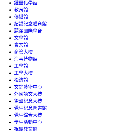
鍾靈化學館
教育館
傳播館
紹謨紀念體育館
麗澤國際學舍
文學館
會文館
商管大樓
海事博物館
工學館
工學大樓
松濤館
文錙藝術中心
外國語文大樓
驚聲紀念大樓
覺生紀念圖書館
覺生綜合大樓
學生活動中心
視聽教育館