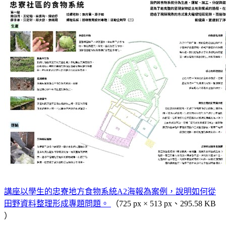
講座以學生的忠寮地方食物系統A2海報為案例，說明如何從
田野資料整理形成專題問題。
（725 px × 513 px、295.58 KB
）