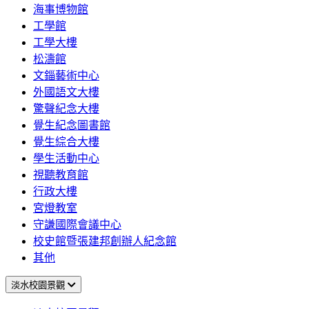
海事博物館
工學館
工學大樓
松濤館
文錙藝術中心
外國語文大樓
驚聲紀念大樓
覺生紀念圖書館
覺生綜合大樓
學生活動中心
視聽教育館
行政大樓
宮燈教室
守謙國際會議中心
校史館暨張建邦創辦人紀念館
其他
淡水校園景觀