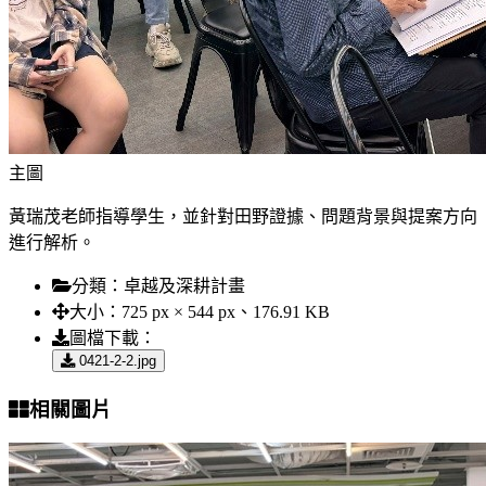
主圖
黃瑞茂老師指導學生，並針對田野證據、問題背景與提案方向
進行解析。
分類：
卓越及深耕計畫
大小：
725 px × 544 px、176.91 KB
圖檔下載：
0421-2-2.jpg
相關圖片