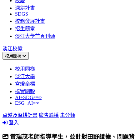
校慶
深耕計畫
SDGS
校務發展計畫
招生簡章
淡江大學首頁刊頭
淡江校徽
校用圖樣
校用圖樣
淡江大學
宮燈商標
樸實剛毅
AI+SDGs=∞
ESG+AI=∞
卓越及深耕計畫
廣告輪播
未分類
登入
黃瑞茂老師指導學生，並針對田野證據、問題背